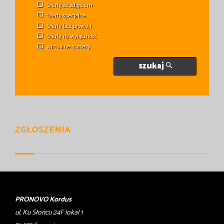
Oferty ze zdjęciem
Oferty specjalne
Oferty bez prowizji
Oferty na wyłączność
wirtualne spacery
szukaj
ZGŁOSZENIA
PRONOVO Kordus
ul. Ku Słońcu 24F lokal 1