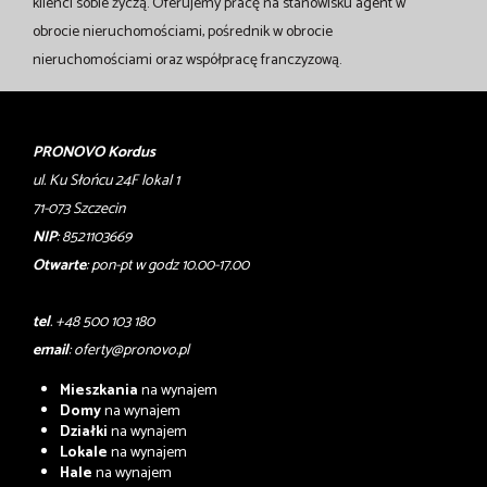
klienci sobie życzą. Oferujemy pracę na stanowisku agent w
obrocie nieruchomościami, pośrednik w obrocie
nieruchomościami oraz współpracę franczyzową.
PRONOVO Kordus
ul. Ku Słońcu 24F lokal 1
71-073 Szczecin
NIP
: 8521103669
Otwarte
: pon-pt w godz 10.00-17.00
tel
. +48 500 103 180
email
:
oferty@pronovo.pl
Mieszkania
na wynajem
Domy
na wynajem
Działki
na wynajem
Lokale
na wynajem
Hale
na wynajem