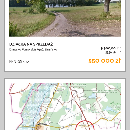
DZIAŁKA NA SPRZEDAŻ
2
9 900,00 m
Drawsko Pomorskie (gw), Zarańsko
2
55,56 zł/m
550 000 zł
PKN-GS-932