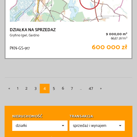
DZIAŁKA NA SPRZEDAŻ
2
9 000,00 m
Gryfino (gw), Gardno
2
66,67 zł/m
600 000 zł
PKN-GS-917
«
1
2
3
4
5
6
7
...
47
»
NIERUCHOMOŚĆ
TRANSAKCJA