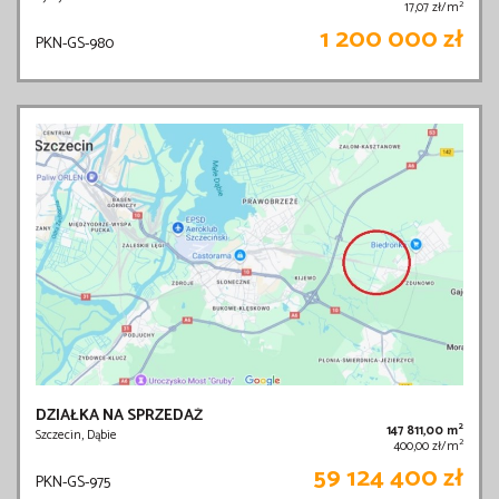
2
17,07 zł/m
1 200 000 zł
PKN-GS-980
DZIAŁKA NA SPRZEDAŻ
2
147 811,00 m
Szczecin, Dąbie
2
400,00 zł/m
59 124 400 zł
PKN-GS-975