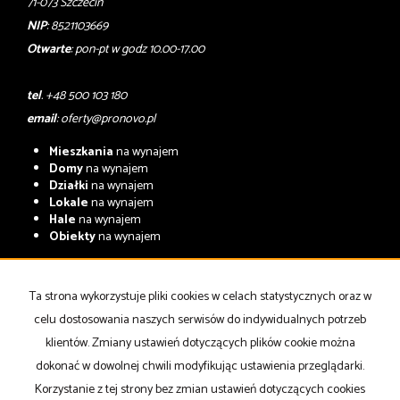
71-073 Szczecin
NIP
: 8521103669
Otwarte
: pon-pt w godz 10.00-17.00
tel
. +48 500 103 180
email
:
oferty@pronovo.pl
Mieszkania
na wynajem
Domy
na wynajem
Działki
na wynajem
Lokale
na wynajem
Hale
na wynajem
Obiekty
na wynajem
Współpracujemy z
adresowo.pl
Ta strona wykorzystuje pliki cookies w celach statystycznych oraz w
Mieszkania
na sprzedaż
Domy
na sprzedaż
celu dostosowania naszych serwisów do indywidualnych potrzeb
Działki
na sprzedaż
klientów. Zmiany ustawień dotyczących plików cookie można
Lokale
na sprzedaż
dokonać w dowolnej chwili modyfikując ustawienia przeglądarki.
Hale
na sprzedaż
Obiekty
na sprzedaż
Korzystanie z tej strony bez zmian ustawień dotyczących cookies