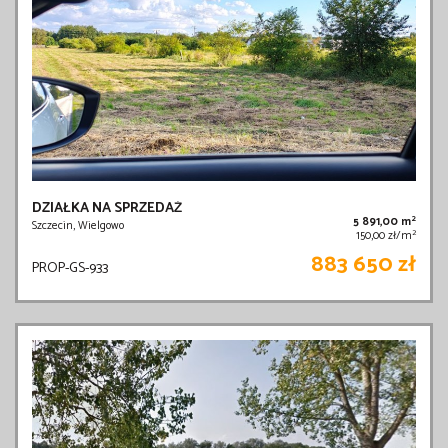
DZIAŁKA NA SPRZEDAŻ
2
5 891,00 m
Szczecin, Wielgowo
2
150,00 zł/m
883 650 zł
PROP-GS-933