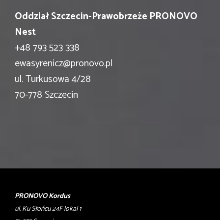
Oddział Szczecin-Prawobrzeże PRONOVO
Nest
+48 793 523 338
ewasyrenicz@pronovo.pl
ul. Turkusowa 4/28
70-778 Szczecin
PRONOVO Kordus
ul. Ku Słońcu 24F lokal 1