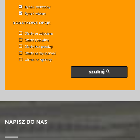
Rynek pierwotny
Rynek wtórny
DODATKOWE OPCJE
Oferty ze zdjęciem
Oferty specjalne
Oferty bez prowizji
Oferty na wyłączność
wirtualne spacery
szukaj
NAPISZ DO NAS