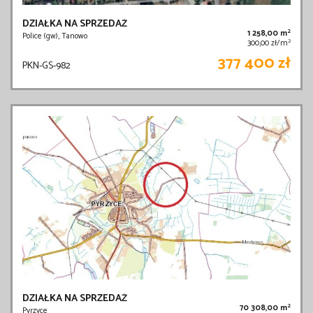
DZIAŁKA NA SPRZEDAŻ
2
1 258,00 m
Police (gw), Tanowo
2
300,00 zł/m
377 400 zł
PKN-GS-982
DZIAŁKA NA SPRZEDAŻ
2
70 308,00 m
Pyrzyce