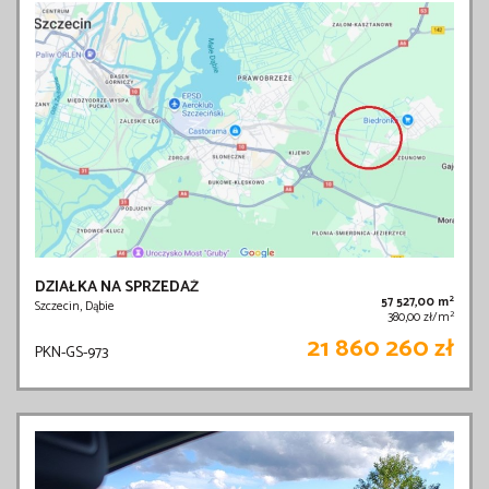
DZIAŁKA NA SPRZEDAŻ
2
57 527,00 m
Szczecin, Dąbie
2
380,00 zł/m
21 860 260 zł
PKN-GS-973