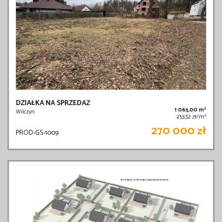
DZIAŁKA NA SPRZEDAŻ
2
1 065,00 m
Wilczyn
2
253,52 zł/m
270 000 zł
PROD-GS-1009