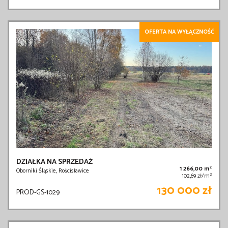
OFERTA NA WYŁĄCZNOŚĆ
DZIAŁKA NA SPRZEDAŻ
2
1 266,00 m
Oborniki Śląskie, Rościsławice
2
102,69 zł/m
130 000 zł
PROD-GS-1029