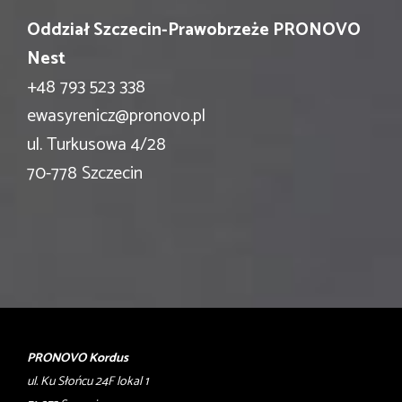
Oddział Szczecin-Prawobrzeże PRONOVO
Nest
+48 793 523 338
ewasyrenicz@pronovo.pl
ul. Turkusowa 4/28
70-778 Szczecin
PRONOVO Kordus
ul. Ku Słońcu 24F lokal 1