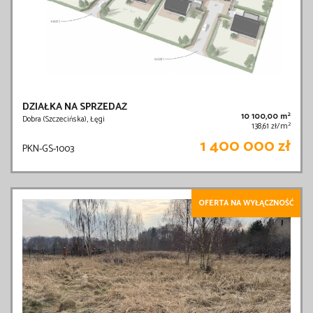
DZIAŁKA NA SPRZEDAŻ
2
10 100,00 m
Dobra (Szczecińska), Łęgi
2
138,61 zł/m
1 400 000 zł
PKN-GS-1003
OFERTA NA WYŁĄCZNOŚĆ