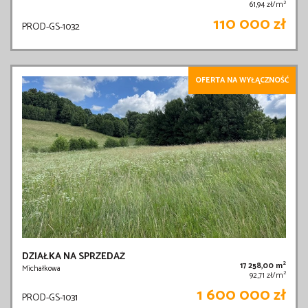
2
61,94 zł/m
110 000 zł
PROD-GS-1032
OFERTA NA WYŁĄCZNOŚĆ
DZIAŁKA NA SPRZEDAŻ
2
17 258,00 m
Michałkowa
2
92,71 zł/m
1 600 000 zł
PROD-GS-1031