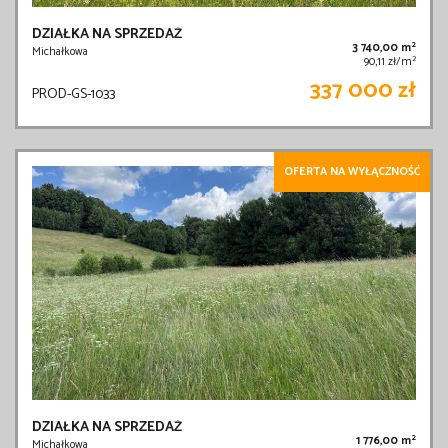
DZIAŁKA NA SPRZEDAŻ
2
3 740,00 m
Michałkowa
2
90,11 zł/m
337 000 zł
PROD-GS-1033
OFERTA NA WYŁĄCZNOŚĆ
DZIAŁKA NA SPRZEDAŻ
2
1 776,00 m
Michałkowa