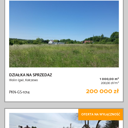
DZIAŁKA NA SPRZEDAŻ
2
1 000,00 m
Wolin (gw), Kołczewo
2
200,00 zł/m
200 000 zł
PKN-GS-1014
OFERTA NA WYŁĄCZNOŚĆ