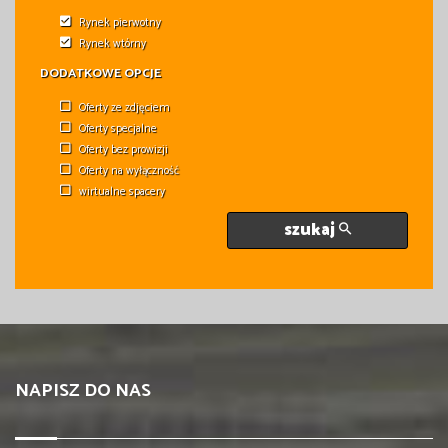
Rynek pierwotny
Rynek wtórny
DODATKOWE OPCJE
Oferty ze zdjęciem
Oferty specjalne
Oferty bez prowizji
Oferty na wyłączność
wirtualne spacery
szukaj
NAPISZ DO NAS