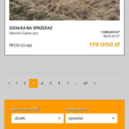
DZIAŁKA NA SPRZEDAŻ
2
1 080,00 m
Oborniki Śląskie, Jary
2
165,74 zł/m
179 000 zł
PROD-GS-992
«
1
2
3
4
5
6
7
...
47
»
NIERUCHOMOŚĆ
TRANSAKCJA