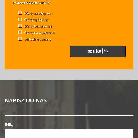
DODATKOWE OPCJE
Oferty ze zdjęciem
Oferty specjalne
Oferty bez prowizji
Oferty na wyłączność
wirtualne spacery
szukaj
NAPISZ DO NAS
IMIĘ