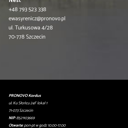
Nest
+48 793 523 338
ewasyrenicz@pronovo.pl
ul. Turkusowa 4/28
70-778 Szczecin
PRONOVO Kordus
ul. Ku Słońcu 24F lokal 1
71-073 Szczecin
NIP
: 8521103669
Otwarte
: pon-pt w godz 10.00-17.00