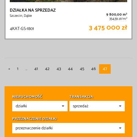
DZIAŁKA NA SPRZEDAŻ
2
9 800,00 m
Szczecin, Dąbie
2
354,59 zł/m
3 475 000 zł
4KAT-GS-1801
«
1
...
41
42
43
44
45
46
47
NIERUCHOMOŚĆ
TRANSAKCJA
PRZEZNACZENIE DZIAŁKI