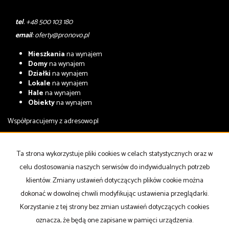
tel
. +48 500 103 180
email
:
oferty@pronovo.pl
Mieszkania
na wynajem
Domy
na wynajem
Działki
na wynajem
Lokale
na wynajem
Hale
na wynajem
Obiekty
na wynajem
Współpracujemy z
adresowo.pl
Mieszkania
na sprzedaż
Domy
na sprzedaż
Ta strona wykorzystuje pliki cookies w celach statystycznych oraz w
Działki
na sprzedaż
celu dostosowania naszych serwisów do indywidualnych potrzeb
Lokale
na sprzedaż
Hale
na sprzedaż
klientów. Zmiany ustawień dotyczących plików cookie można
Obiekty
na sprzedaż
dokonać w dowolnej chwili modyfikując ustawienia przeglądarki.
Korzystanie z tej strony bez zmian ustawień dotyczących cookies
Strona główna
notatnik
Kup
Sprzedaj
Kontakt
oznacza, że będą one zapisane w pamięci urządzenia.