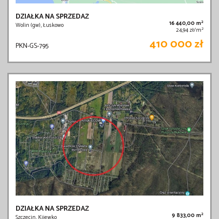
DZIAŁKA NA SPRZEDAŻ
2
16 440,00 m
Wolin (gw), Łuskowo
2
24,94 zł/m
410 000 zł
PKN-GS-795
DZIAŁKA NA SPRZEDAŻ
2
9 833,00 m
Szczecin, Kijewko