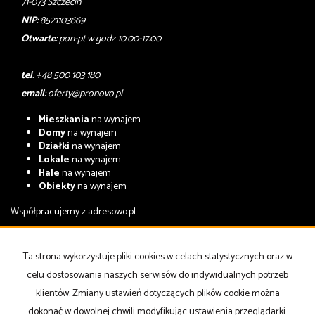
71-073 Szczecin
NIP
: 8521103669
Otwarte
: pon-pt w godz 10.00-17.00
tel
. +48 500 103 180
email
:
oferty@pronovo.pl
Mieszkania
na wynajem
Domy
na wynajem
Działki
na wynajem
Lokale
na wynajem
Hale
na wynajem
Obiekty
na wynajem
Współpracujemy z
adresowo.pl
Mieszkania
na sprzedaż
Domy
na sprzedaż
Ta strona wykorzystuje pliki cookies w celach statystycznych oraz w
Działki
na sprzedaż
celu dostosowania naszych serwisów do indywidualnych potrzeb
Lokale
na sprzedaż
Hale
na sprzedaż
klientów. Zmiany ustawień dotyczących plików cookie można
Obiekty
na sprzedaż
dokonać w dowolnej chwili modyfikując ustawienia przeglądarki.