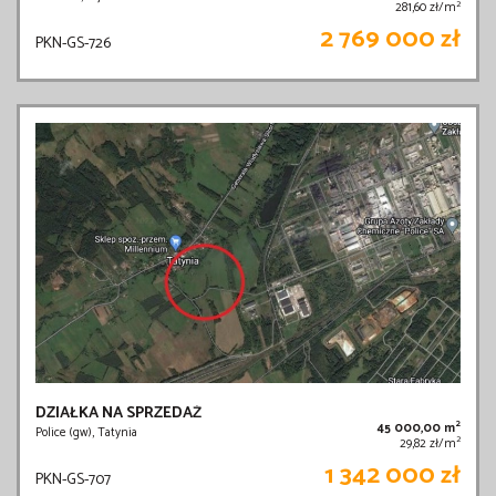
2
281,60 zł/m
2 769 000 zł
PKN-GS-726
DZIAŁKA NA SPRZEDAŻ
2
45 000,00 m
Police (gw), Tatynia
2
29,82 zł/m
1 342 000 zł
PKN-GS-707