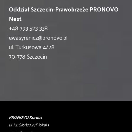
Oddział Szczecin-Prawobrzeże PRONOVO
Nest
+48 793 523 338
ewasyrenicz@pronovo.pl
ul. Turkusowa 4/28
70-778 Szczecin
PRONOVO Kordus
ul. Ku Słońcu 24F lokal 1