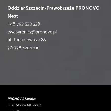
Oddział Szczecin-Prawobrzeże PRONOVO
Nest
+48 793 523 338
ewasyrenicz@pronovo.pl
ul. Turkusowa 4/28
70-778 Szczecin
PRONOVO Kordus
ul. Ku Słońcu 24F lokal 1