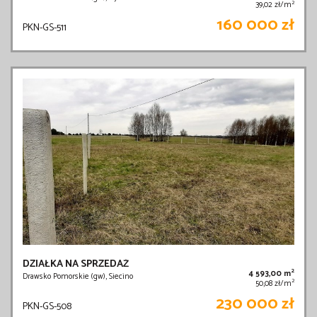
2
39,02 zł/m
160 000 zł
PKN-GS-511
DZIAŁKA NA SPRZEDAŻ
2
4 593,00 m
Drawsko Pomorskie (gw), Siecino
2
50,08 zł/m
230 000 zł
PKN-GS-508