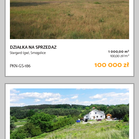
DZIAŁKA NA SPRZEDAŻ
2
1 000,00 m
Stargard (gw), Smogolice
2
100,00 zł/m
100 000 zł
PKN-GS-186