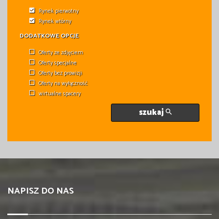
Rynek pierwotny
Rynek wtórny
DODATKOWE OPCJE
Oferty ze zdjęciem
Oferty specjalne
Oferty bez prowizji
Oferty na wyłączność
wirtualne spacery
szukaj
NAPISZ DO NAS