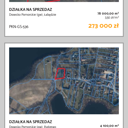
DZIAŁKA NA SPRZEDAŻ
2
78 000,00 m
Drawsko Pomorskie (gw), Łabędzie
2
3,50 zł/m
273 000 zł
PKN-GS-536
DZIAŁKA NA SPRZEDAŻ
2
4 100,00 m
Drawsko Pomorskie (gw), Rydzewo