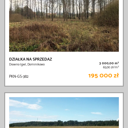
DZIAŁKA NA SPRZEDAŻ
2
3 000,00 m
Drawno (gw), Dominikowo
2
65,00 zł/m
195 000 zł
PKN-GS-382