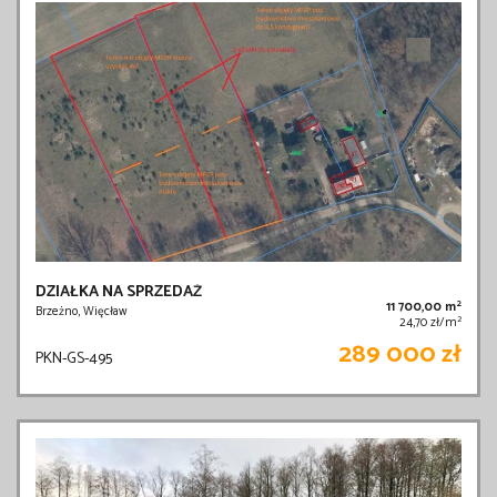
DZIAŁKA NA SPRZEDAŻ
2
11 700,00 m
Brzeżno, Więcław
2
24,70 zł/m
289 000 zł
PKN-GS-495