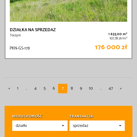
DZIAŁKA NA SPRZEDAŻ
2
1 633,00 m
Torzym
2
107,78 zł/m
176 000 zł
PKN-GS-178
«
1
...
4
5
6
7
8
9
10
...
47
»
NIERUCHOMOŚĆ
TRANSAKCJA