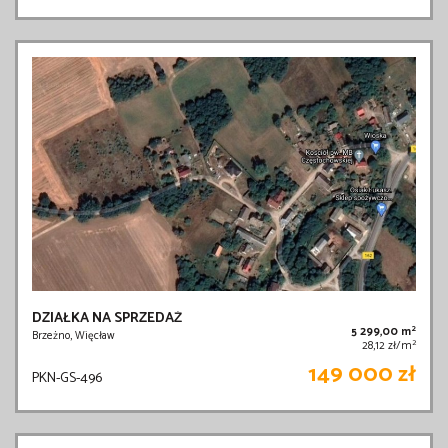
DZIAŁKA NA SPRZEDAŻ
2
5 299,00 m
Brzeżno, Więcław
2
28,12 zł/m
149 000 zł
PKN-GS-496