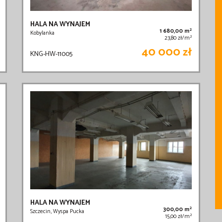
HALA NA WYNAJEM
2
1 680,00 m
Kobylanka
2
23,80 zł/m
40 000 zł
KNG-HW-11005
HALA NA WYNAJEM
2
300,00 m
Szczecin, Wyspa Pucka
2
15,00 zł/m