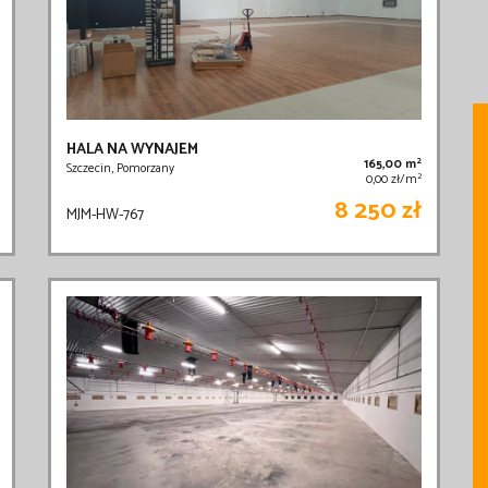
HALA NA WYNAJEM
2
165,00 m
Szczecin, Pomorzany
2
0,00 zł/m
8 250 zł
MJM-HW-767