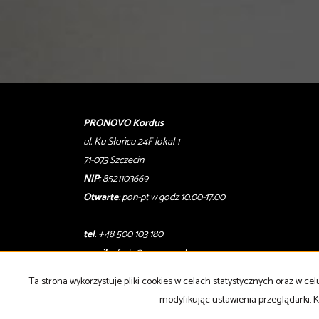
PRONOVO Kordus
ul. Ku Słońcu 24F lokal 1
71-073 Szczecin
NIP
: 8521103669
Otwarte
: pon-pt w godz 10.00-17.00
tel
. +48 500 103 180
email
:
oferty@pronovo.pl
Ta strona wykorzystuje pliki cookies w celach statystycznych oraz w 
Strona główna
notatnik
Kup
Sprzedaj
Kontakt
modyfikując ustawienia przeglądarki. K