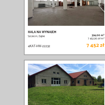
HALA NA WYNAJEM
2
324,00 m
Szczecin, Dąbie
2
7 452,00 zł/m
7 452 zł
4KAT-HW-22232