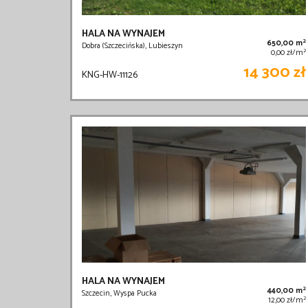
HALA NA WYNAJEM
2
650,00 m
Dobra (Szczecińska), Lubieszyn
2
0,00 zł/m
14 300 zł
KNG-HW-11126
HALA NA WYNAJEM
2
440,00 m
Szczecin, Wyspa Pucka
2
12,00 zł/m