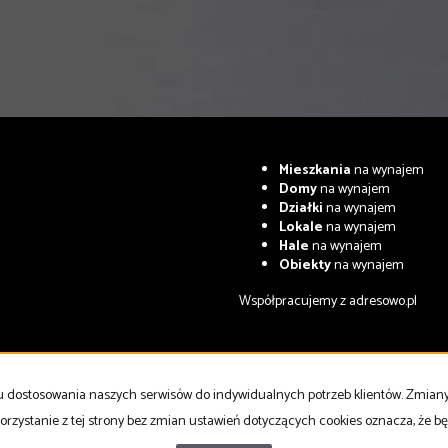
Mieszkania
na wynajem
Domy
na wynajem
Działki
na wynajem
Lokale
na wynajem
Hale
na wynajem
Obiekty
na wynajem
Współpracujemy z
adresowo.pl
celu dostosowania naszych serwisów do indywidualnych potrzeb klientów. Zmia
orzystanie z tej strony bez zmian ustawień dotyczących cookies oznacza, że 