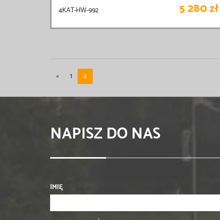
5 280 zł
4KAT-HW-992
«
1
2
NAPISZ DO NAS
IMIĘ