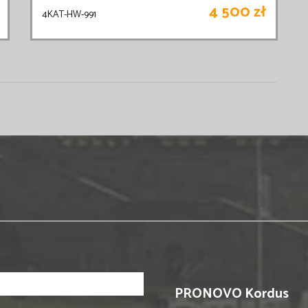
4 500 zł
4KAT-HW-991
PRONOVO Kordus