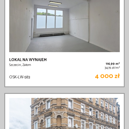
LOKAL NA WYNAJEM
2
116,99 m
Szczecin, Załom
2
34,19 zł/m
4 000 zł
OSK-LW-583