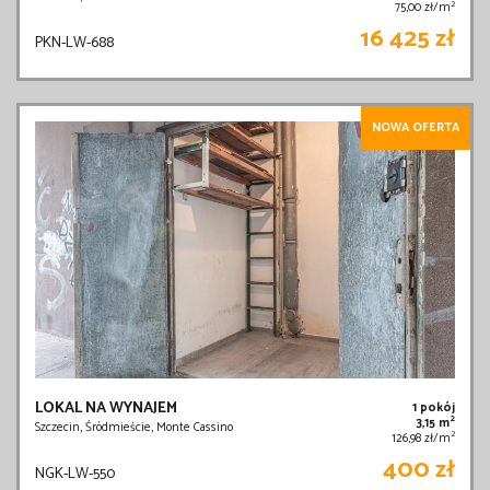
2
75,00 zł/m
16 425 zł
PKN-LW-688
NOWA OFERTA
LOKAL NA WYNAJEM
1 pokój
2
3,15 m
Szczecin, Śródmieście, Monte Cassino
2
126,98 zł/m
400 zł
NGK-LW-550