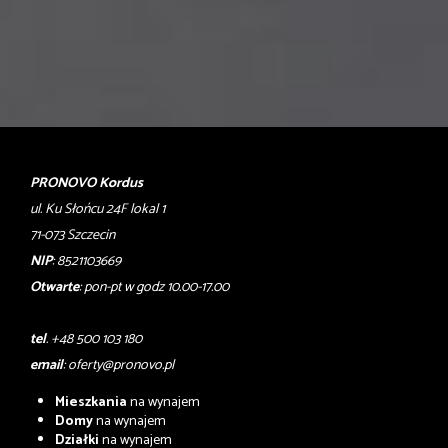
PRONOVO Kordus
ul. Ku Słońcu 24F lokal 1
71-073 Szczecin
NIP
: 8521103669
Otwarte
: pon-pt w godz 10.00-17.00
tel
. +48 500 103 180
email
:
oferty@pronovo.pl
Mieszkania
na wynajem
Domy
na wynajem
Działki
na wynajem