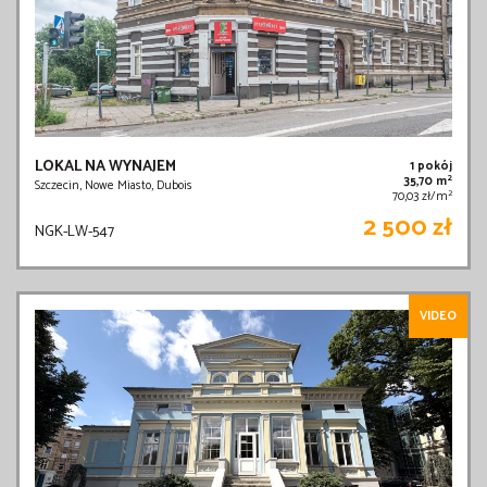
LOKAL NA WYNAJEM
1 pokój
2
35,70 m
Szczecin, Nowe Miasto, Dubois
2
70,03 zł/m
2 500 zł
NGK-LW-547
VIDEO