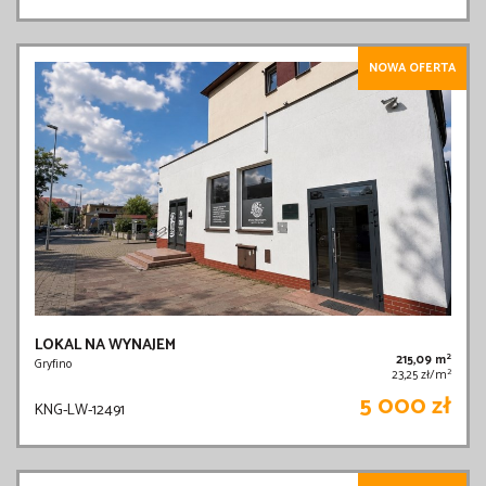
NOWA OFERTA
LOKAL NA WYNAJEM
2
215,09 m
Gryfino
2
23,25 zł/m
5 000 zł
KNG-LW-12491