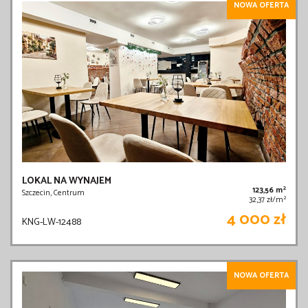
NOWA OFERTA
LOKAL NA WYNAJEM
2
123,56 m
Szczecin, Centrum
2
32,37 zł/m
4 000 zł
KNG-LW-12488
NOWA OFERTA