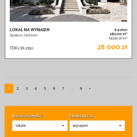
LOKAL NA WYNAJEM
6 pokoi
2
280,00 m
Szczecin, Centrum
2
100,00 zł/m
28 000 zł
TDR-LW-2150
1
2
3
4
5
6
7
...
9
»
NIERUCHOMOŚĆ
TRANSAKCJA