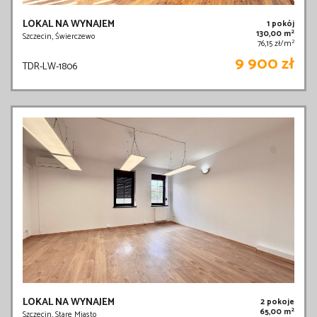
LOKAL NA WYNAJEM
1 pokój
2
130,00 m
Szczecin, Świerczewo
2
76,15 zł/m
9 900 zł
TDR-LW-1806
LOKAL NA WYNAJEM
2 pokoje
2
65,00 m
Szczecin, Stare Miasto