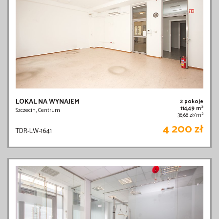
LOKAL NA WYNAJEM
2 pokoje
2
114,49 m
Szczecin, Centrum
2
36,68 zł/m
4 200 zł
TDR-LW-1641