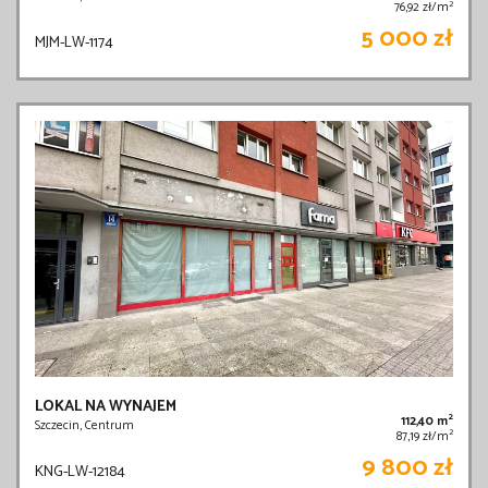
2
76,92 zł/m
5 000 zł
MJM-LW-1174
LOKAL NA WYNAJEM
2
112,40 m
Szczecin, Centrum
2
87,19 zł/m
9 800 zł
KNG-LW-12184