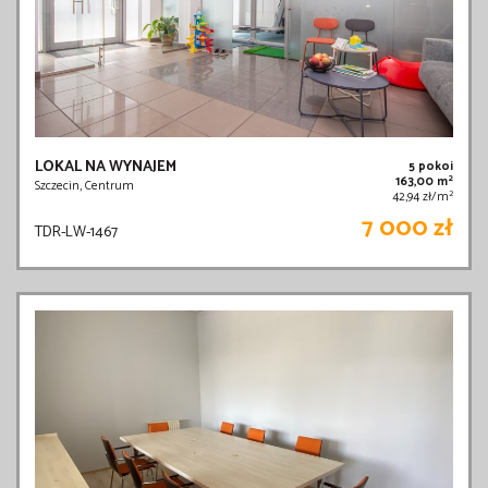
LOKAL NA WYNAJEM
5 pokoi
2
163,00 m
Szczecin, Centrum
2
42,94 zł/m
7 000 zł
TDR-LW-1467