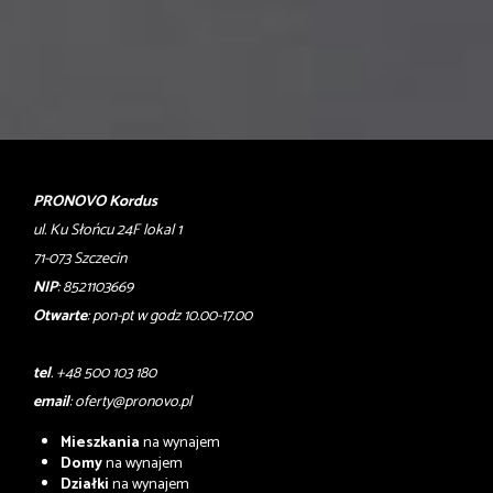
PRONOVO Kordus
ul. Ku Słońcu 24F lokal 1
71-073 Szczecin
NIP
: 8521103669
Otwarte
: pon-pt w godz 10.00-17.00
tel
. +48 500 103 180
email
:
oferty@pronovo.pl
Mieszkania
na wynajem
Domy
na wynajem
Działki
na wynajem