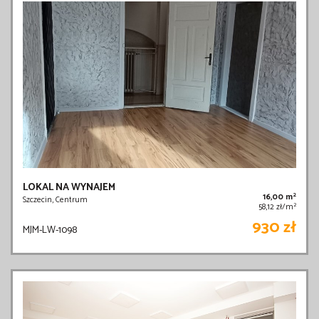
LOKAL NA WYNAJEM
2
16,00 m
Szczecin, Centrum
2
58,12 zł/m
930 zł
MJM-LW-1098