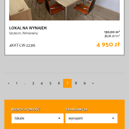
LOKAL NA WYNAJEM
2
130,00 m
Szczecin, Pomorzany
2
38,08 zł/m
4 950 zł
4KAT-LW-22316
«
1
...
3
4
5
6
7
8
9
»
NIERUCHOMOŚĆ
TRANSAKCJA