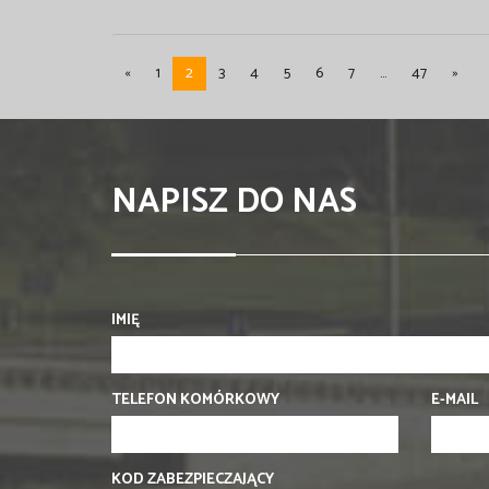
«
1
2
3
4
5
6
7
...
47
»
NAPISZ DO NAS
IMIĘ
TELEFON KOMÓRKOWY
E-MAIL
KOD ZABEZPIECZAJĄCY