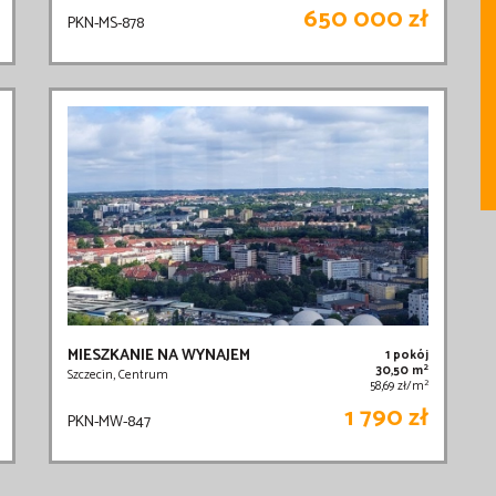
650 000 zł
PKN-MS-878
MIESZKANIE NA WYNAJEM
1 pokój
2
30,50 m
Szczecin, Centrum
2
58,69 zł/m
1 790 zł
PKN-MW-847