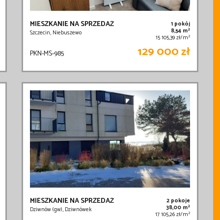
MIESZKANIE NA SPRZEDAŻ
1 pokój
2
8,54 m
Szczecin, Niebuszewo
2
15 105,39 zł/m
129 000 zł
PKN-MS-985
MIESZKANIE NA SPRZEDAŻ
2 pokoje
2
38,00 m
Dziwnów (gw), Dziwnówek
2
17 105,26 zł/m