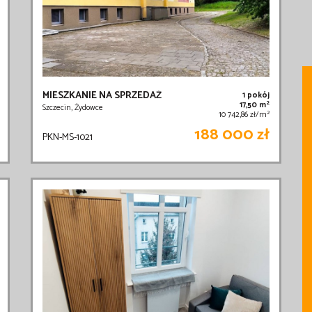
MIESZKANIE NA SPRZEDAŻ
1 pokój
2
17,50 m
Szczecin, Żydowce
2
10 742,86 zł/m
188 000 zł
PKN-MS-1021