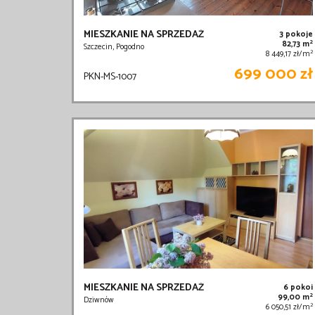
MIESZKANIE NA SPRZEDAŻ
3 pokoje
2
82,73 m
Szczecin, Pogodno
2
8 449,17 zł/m
699 000 zł
PKN-MS-1007
MIESZKANIE NA SPRZEDAŻ
6 pokoi
2
99,00 m
Dziwnów
2
6 050,51 zł/m