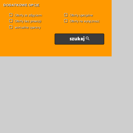
DODATKOWE OPCJE
Oferty ze zdjęciem
Oferty specjalne
Oferty bez prowizji
Oferty na wyłączność
wirtualne spacery
szukaj