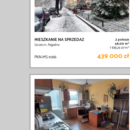
MIESZKANIE NA SPRZEDAŻ
2 pokoje
2
56,00 m
Szczecin, Pogodno
2
7 839,29 zł/m
439 000 zł
PKN-MS-1066