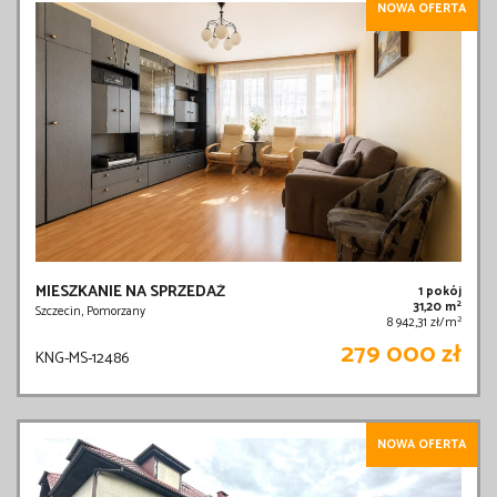
NOWA OFERTA
MIESZKANIE NA SPRZEDAŻ
1 pokój
2
31,20 m
Szczecin, Pomorzany
2
8 942,31 zł/m
279 000 zł
KNG-MS-12486
NOWA OFERTA