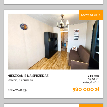
NOWA OFERTA
MIESZKANIE NA SPRZEDAŻ
2 pokoje
2
35,60 m
Szczecin, Niebuszewo
2
10 674,16 zł/m
380 000 zł
KNG-MS-12434