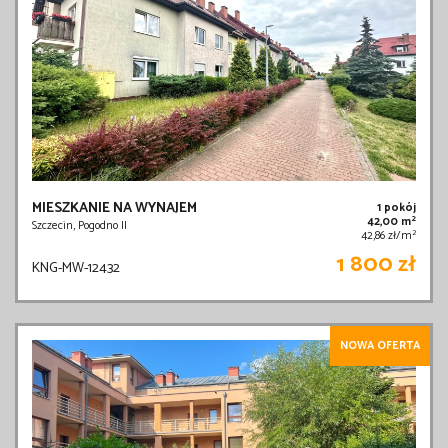
MIESZKANIE NA WYNAJEM
1 pokój
2
42,00 m
Szczecin, Pogodno II
2
42,86 zł/m
1 800 zł
KNG-MW-12432
NOWA OFERTA