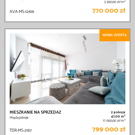
2
5 500,00 zł/m
770 000 zł
AVA-MS-12616
NOWA OFERTA
MIESZKANIE NA SPRZEDAŻ
2 pokoje
2
47,00 m
Międzyzdroje
2
17 000,00 zł/m
799 000 zł
TDR-MS-2167