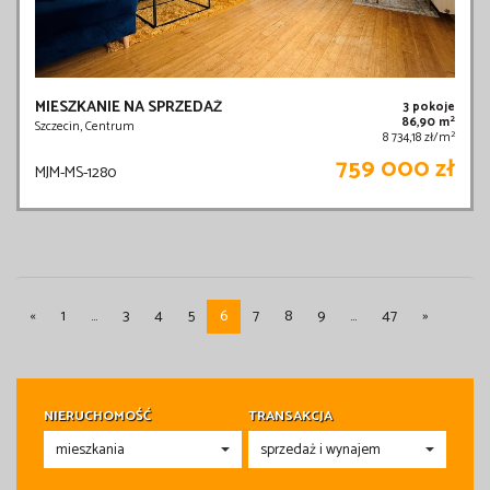
MIESZKANIE NA SPRZEDAŻ
3 pokoje
2
86,90 m
Szczecin, Centrum
2
8 734,18 zł/m
759 000 zł
MJM-MS-1280
«
1
...
3
4
5
6
7
8
9
...
47
»
NIERUCHOMOŚĆ
TRANSAKCJA