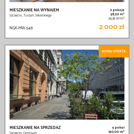
MIESZKANIE NA WYNAJEM
2 pokoje
2
58,20 m
Szczecin, Turzyn, Sikorskiego
2
34,36 zł/m
2 000 zł
NGK-MW-548
NOWA OFERTA
MIESZKANIE NA SPRZEDAŻ
5 pokoi
2
140,00 m
Szczecin, Centrum