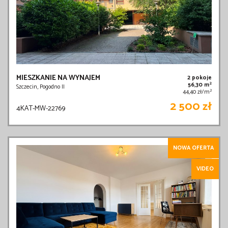
MIESZKANIE NA WYNAJEM
2 pokoje
2
56,30 m
Szczecin, Pogodno II
2
44,40 zł/m
2 500 zł
4KAT-MW-22769
NOWA OFERTA
VIDEO