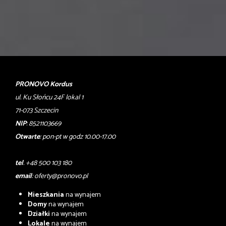
PRONOVO Kordus
ul. Ku Słońcu 24F lokal 1
71-073 Szczecin
NIP
: 8521103669
Otwarte
: pon-pt w godz 10.00-17.00
tel
. +48 500 103 180
email
:
oferty@pronovo.pl
Mieszkania
na wynajem
Domy
na wynajem
Działki
na wynajem
Lokale
na wynajem