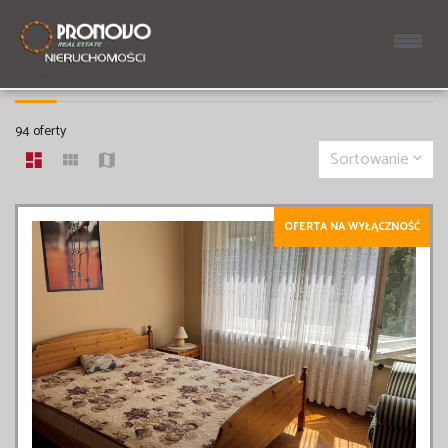
MIESZKANIA NA WYNAJEM
94 oferty
Sortowanie
OFERTA NA WYŁĄCZNOŚĆ