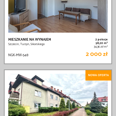
MIESZKANIE NA WYNAJEM
2 pokoje
2
58,20 m
Szczecin, Turzyn, Sikorskiego
2
34,36 zł/m
2 000 zł
NGK-MW-548
NOWA OFERTA