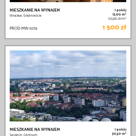
MIESZKANIE NA WYNAJEM
1 pokój
2
12,00 m
Wrocław, Śródmieście
2
125,00 zł/m
1 500 zł
PROD-MW-1079
MIESZKANIE NA WYNAJEM
1 pokój
2
30,50 m
Szczecin, Centrum