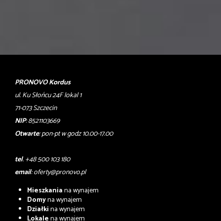
PRONOVO Kordus
ul. Ku Słońcu 24F lokal 1
71-073 Szczecin
NIP
: 8521103669
Otwarte
: pon-pt w godz 10.00-17.00
tel
. +48 500 103 180
email
:
oferty@pronovo.pl
Mieszkania
na wynajem
Domy
na wynajem
Działki
na wynajem
Lokale
na wynajem