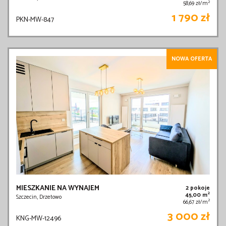
2
58,69 zł/m
1 790 zł
PKN-MW-847
NOWA OFERTA
MIESZKANIE NA WYNAJEM
2 pokoje
2
45,00 m
Szczecin, Drzetowo
2
66,67 zł/m
3 000 zł
KNG-MW-12496