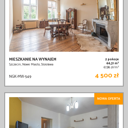
MIESZKANIE NA WYNAJEM
2 pokoje
2
66,31 m
Szczecin, Nowe Miasto, Stoisława
2
67,86 zł/m
4 500 zł
NGK-MW-549
NOWA OFERTA