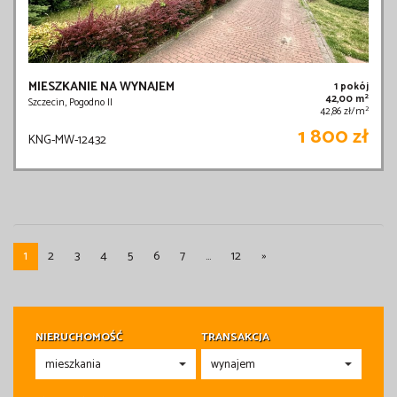
MIESZKANIE NA WYNAJEM
1 pokój
2
42,00 m
Szczecin, Pogodno II
2
42,86 zł/m
1 800 zł
KNG-MW-12432
1
2
3
4
5
6
7
...
12
»
NIERUCHOMOŚĆ
TRANSAKCJA