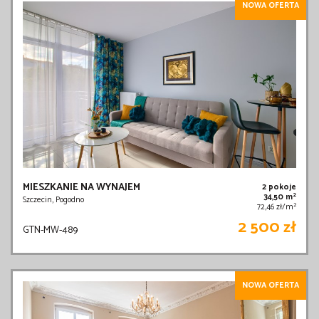
NOWA OFERTA
MIESZKANIE NA WYNAJEM
2 pokoje
2
34,50 m
Szczecin, Pogodno
2
72,46 zł/m
2 500 zł
GTN-MW-489
NOWA OFERTA