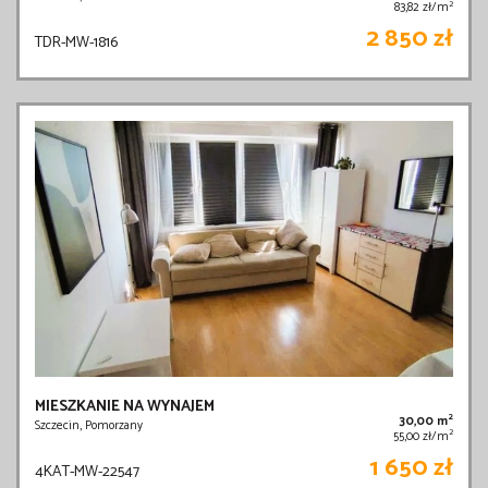
2
83,82 zł/m
2 850 zł
TDR-MW-1816
MIESZKANIE NA WYNAJEM
2
30,00 m
Szczecin, Pomorzany
2
55,00 zł/m
1 650 zł
4KAT-MW-22547