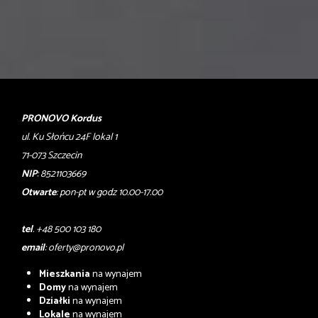
PRONOVO Kordus
ul. Ku Słońcu 24F lokal 1
71-073 Szczecin
NIP
: 8521103669
Otwarte
: pon-pt w godz 10.00-17.00
tel
. +48 500 103 180
email
:
oferty@pronovo.pl
Mieszkania
na wynajem
Domy
na wynajem
Działki
na wynajem
Lokale
na wynajem