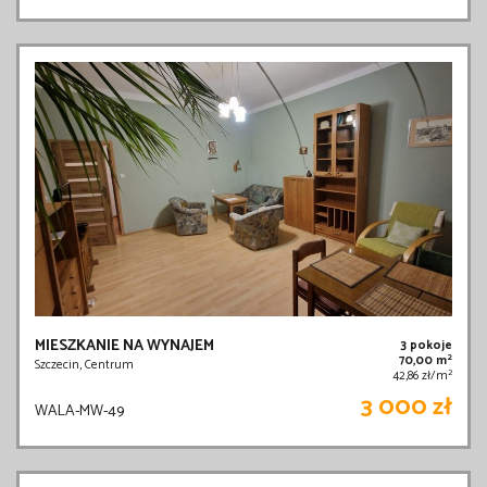
MIESZKANIE NA WYNAJEM
3 pokoje
2
70,00 m
Szczecin, Centrum
2
42,86 zł/m
3 000 zł
WALA-MW-49