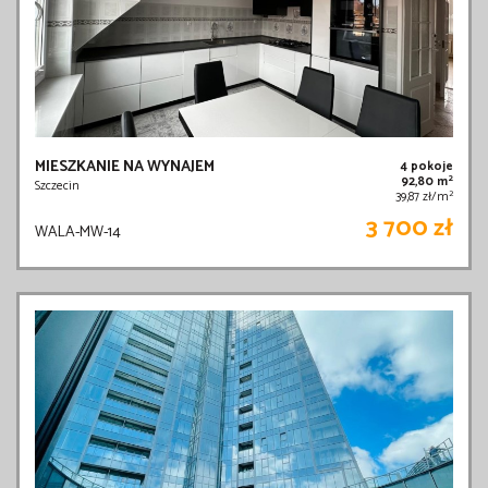
MIESZKANIE NA WYNAJEM
4 pokoje
2
92,80 m
Szczecin
2
39,87 zł/m
3 700 zł
WALA-MW-14