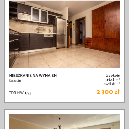
MIESZKANIE NA WYNAJEM
2 pokoje
2
46,48 m
Szczecin
2
49,48 zł/m
2 300 zł
TDR-MW-1773