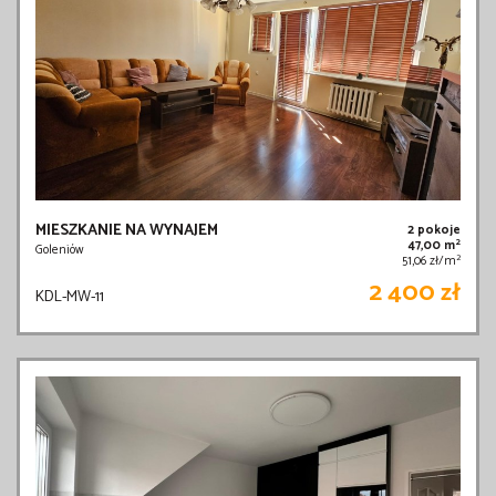
MIESZKANIE NA WYNAJEM
2 pokoje
2
47,00 m
Goleniów
2
51,06 zł/m
2 400 zł
KDL-MW-11