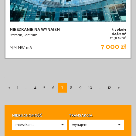
MIESZKANIE NA WYNAJEM
3 pokoje
2
62,89 m
Szczecin, Centrum
2
111,31 zł/m
7 000 zł
MJM-MW-1118
«
1
...
4
5
6
7
8
9
10
...
12
»
NIERUCHOMOŚĆ
TRANSAKCJA