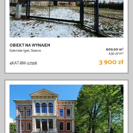
OBIEKT NA WYNAJEM
2
600,00 m
Goleniów (gw), Stawno
2
6,50 zł/m
3 900 zł
4KAT-BW-22558