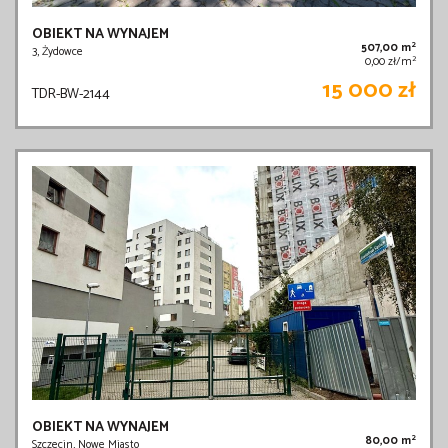
OBIEKT NA WYNAJEM
2
507,00 m
3, Żydowce
2
0,00 zł/m
15 000 zł
TDR-BW-2144
OBIEKT NA WYNAJEM
2
80,00 m
Szczecin, Nowe Miasto