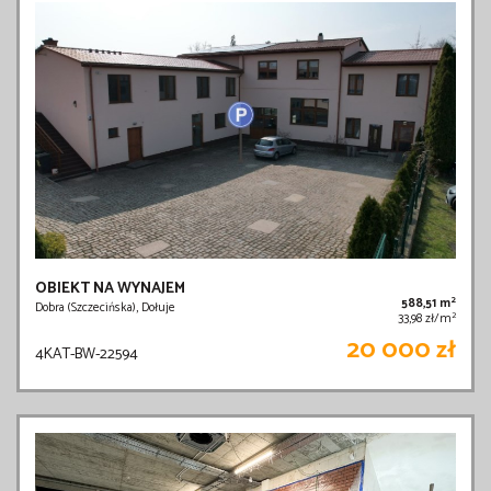
OBIEKT NA WYNAJEM
2
588,51 m
Dobra (Szczecińska), Dołuje
2
33,98 zł/m
20 000 zł
4KAT-BW-22594