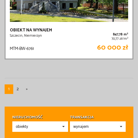
OBIEKT NA WYNAJEM
2
847,78 m
Szczecin, Niemierzyn
2
70,77 zł/m
60 000 zł
MTM-BW-6761
1
2
»
NIERUCHOMOŚĆ
TRANSAKCJA