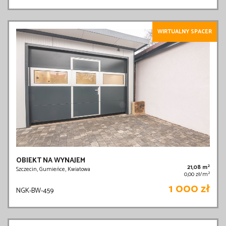
WIRTUALNY SPACER
OBIEKT NA WYNAJEM
2
21,08 m
Szczecin, Gumieńce, Kwiatowa
2
0,00 zł/m
1 000 zł
NGK-BW-459