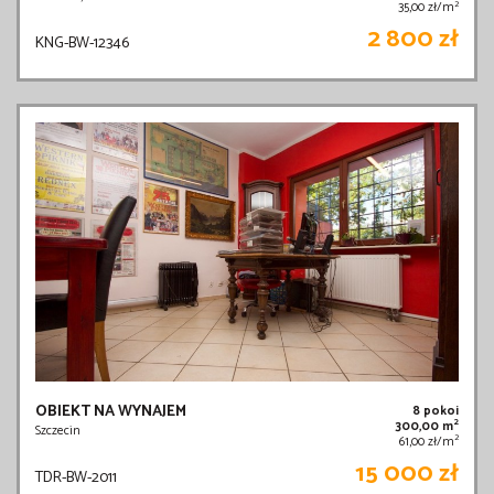
2
35,00 zł/m
2 800 zł
KNG-BW-12346
OBIEKT NA WYNAJEM
8 pokoi
2
300,00 m
Szczecin
2
61,00 zł/m
15 000 zł
TDR-BW-2011