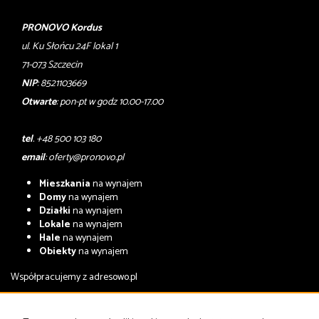
PRONOVO Kordus
ul. Ku Słońcu 24F lokal 1
71-073 Szczecin
NIP
: 8521103669
Otwarte
: pon-pt w godz 10.00-17.00
tel
. +48 500 103 180
email
:
oferty@pronovo.pl
Mieszkania
na wynajem
Domy
na wynajem
Działki
na wynajem
Lokale
na wynajem
Hale
na wynajem
Obiekty
na wynajem
Współpracujemy z
adresowo.pl
Mieszkania
na sprzedaż
Domy
na sprzedaż