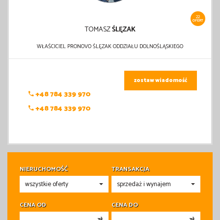
22
OFERT
TOMASZ
ŚLĘZAK
WŁAŚCICIEL PRONOVO ŚLĘZAK ODDZIAŁU DOLNOŚLĄSKIEGO
zostaw wiadomość
+48 784 339 970
+48 784 339 970
NIERUCHOMOŚĆ
TRANSAKCJA
CENA OD
CENA DO
zł
zł