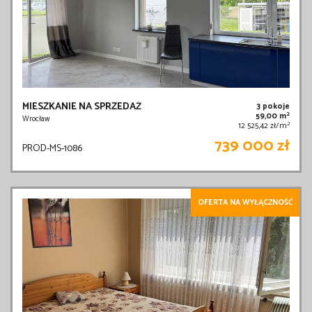
MIESZKANIE NA SPRZEDAŻ
3 pokoje
2
59,00 m
Wrocław
2
12 525,42 zł/m
739 000 zł
PROD-MS-1086
OFERTA NA WYŁĄCZNOŚĆ