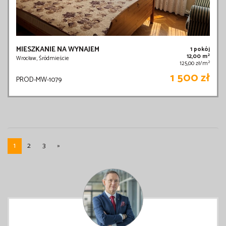
MIESZKANIE NA WYNAJEM
1 pokój
2
12,00 m
Wrocław, Śródmieście
2
125,00 zł/m
1 500 zł
PROD-MW-1079
1
2
3
»