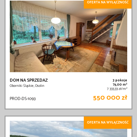
OFERTA NA WYŁĄCZNOŚĆ
DOM NA SPRZEDAŻ
3 pokoje
2
75,00 m
Oborniki Śląskie, Osolin
2
7 333,33 zł/m
550 000 zł
PROD-DS-1093
OFERTA NA WYŁĄCZNOŚĆ