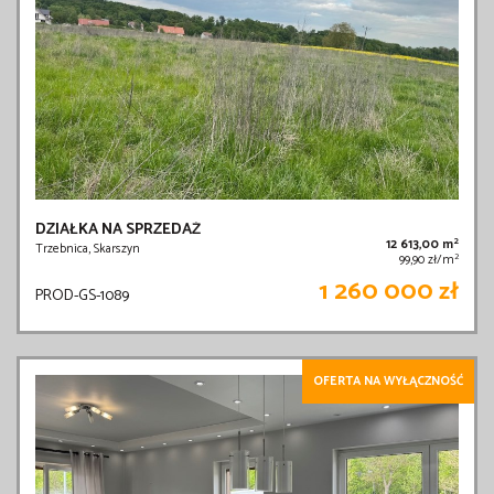
DZIAŁKA NA SPRZEDAŻ
2
12 613,00 m
Trzebnica, Skarszyn
2
99,90 zł/m
1 260 000 zł
PROD-GS-1089
OFERTA NA WYŁĄCZNOŚĆ