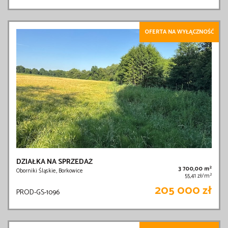
OFERTA NA WYŁĄCZNOŚĆ
DZIAŁKA NA SPRZEDAŻ
2
3 700,00 m
Oborniki Śląskie, Borkowice
2
55,41 zł/m
205 000 zł
PROD-GS-1096