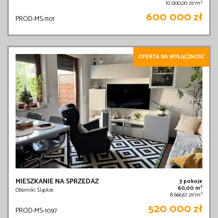
2
10 000,00 zł/m
600 000 zł
PROD-MS-1101
OFERTA NA WYŁĄCZNOŚĆ
MIESZKANIE NA SPRZEDAŻ
3 pokoje
2
60,00 m
Oborniki Śląskie
2
8 666,67 zł/m
520 000 zł
PROD-MS-1097