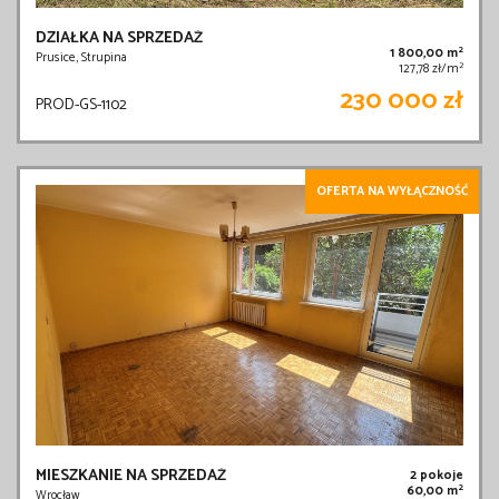
DZIAŁKA NA SPRZEDAŻ
2
1 800,00 m
Prusice, Strupina
2
127,78 zł/m
230 000 zł
PROD-GS-1102
OFERTA NA WYŁĄCZNOŚĆ
MIESZKANIE NA SPRZEDAŻ
2 pokoje
2
60,00 m
Wrocław