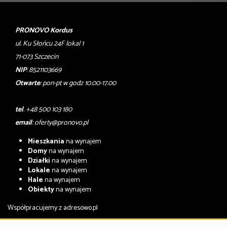
PRONOVO Kordus
ul. Ku Słońcu 24F lokal 1
71-073 Szczecin
NIP
: 8521103669
Otwarte
: pon-pt w godz 10.00-17.00
tel
. +48 500 103 180
email
:
oferty@pronovo.pl
Mieszkania
na wynajem
Domy
na wynajem
Działki
na wynajem
Lokale
na wynajem
Hale
na wynajem
Obiekty
na wynajem
Współpracujemy z
adresowo.pl
Mieszkania
na sprzedaż