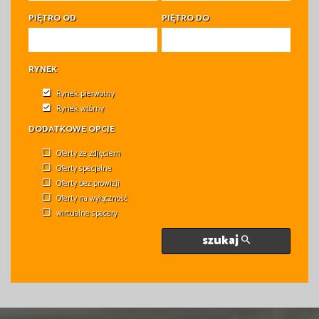
PIĘTRO OD
PIĘTRO DO
RYNEK
Rynek pierwotny
Rynek wtórny
DODATKOWE OPCJE
Oferty ze zdjęciem
Oferty specjalne
Oferty bez prowizji
Oferty na wyłączność
wirtualne spacery
szukaj