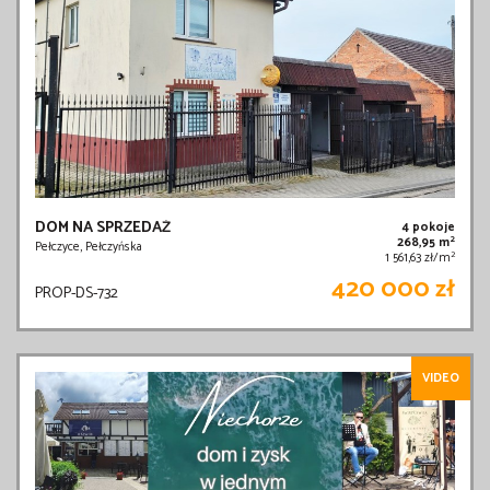
DOM NA SPRZEDAŻ
4 pokoje
2
268,95 m
Pełczyce, Pełczyńska
2
1 561,63 zł/m
420 000 zł
PROP-DS-732
VIDEO