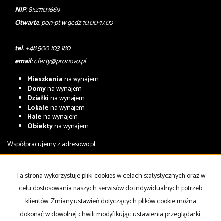
NIP
: 8521103669
Otwarte
: pon-pt w godz 10.00-17.00
tel
. +48 500 103 180
email
:
oferty@pronovo.pl
Mieszkania
na wynajem
Domy
na wynajem
Działki
na wynajem
Lokale
na wynajem
Hale
na wynajem
Obiekty
na wynajem
Współpracujemy z
adresowo.pl
Mieszkania
na sprzedaż
Domy
na sprzedaż
Ta strona wykorzystuje pliki cookies w celach statystycznych oraz w
Działki
na sprzedaż
celu dostosowania naszych serwisów do indywidualnych potrzeb
Lokale
na sprzedaż
Hale
na sprzedaż
klientów. Zmiany ustawień dotyczących plików cookie można
Obiekty
na sprzedaż
dokonać w dowolnej chwili modyfikując ustawienia przeglądarki.