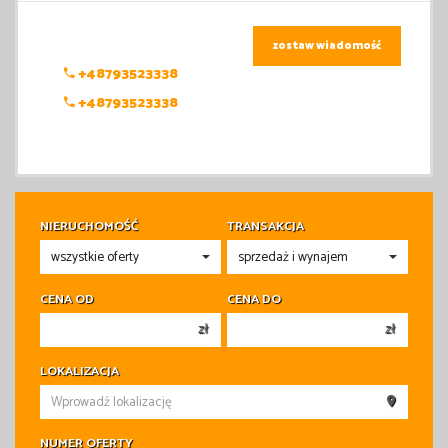
zostaw wiadomość
+48793523338
+48793523338
NIERUCHOMOŚĆ
TRANSAKCJA
CENA OD
CENA DO
zł
zł
150 000 zł
150 000 zł
LOKALIZACJA
200 000 zł
200 000 zł
250 000 zł
250 000 zł
NUMER OFERTY