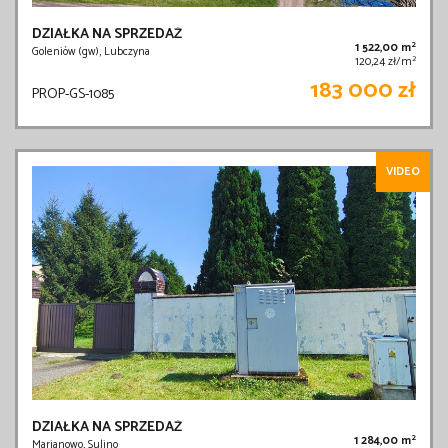
DZIAŁKA NA SPRZEDAŻ
2
1 522,00 m
Goleniów (gw), Lubczyna
2
120,24 zł/m
183 000 zł
PROP-GS-1085
VIDEO
DZIAŁKA NA SPRZEDAŻ
2
1 284,00 m
Marianowo, Sulino