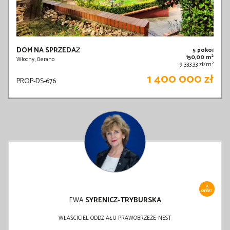
DOM NA SPRZEDAŻ
5 pokoi
2
150,00 m
Włochy, Gerano
2
9 333,33 zł/m
1 400 000 zł
PROP-DS-676
8
OFERT
EWA
SYRENICZ-TRYBURSKA
WŁAŚCICIEL ODDZIAŁU PRAWOBRZEŻE-NEST