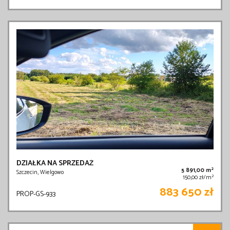
DZIAŁKA NA SPRZEDAŻ
2
5 891,00 m
Szczecin, Wielgowo
2
150,00 zł/m
883 650 zł
PROP-GS-933