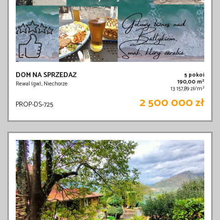
DOM NA SPRZEDAŻ
5 pokoi
2
190,00 m
Rewal (gw), Niechorze
2
13 157,89 zł/m
2 500 000 zł
PROP-DS-725