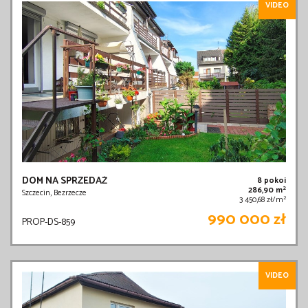
VIDEO
DOM NA SPRZEDAŻ
8 pokoi
2
286,90 m
Szczecin, Bezrzecze
2
3 450,68 zł/m
990 000 zł
PROP-DS-859
VIDEO