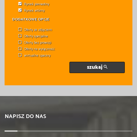
Rynek pierwotny
Rynek wtórny
DODATKOWE OPCJE
Oferty ze zdjęciem
Oferty specjalne
Oferty bez prowizji
Oferty na wyłączność
wirtualne spacery
szukaj
NAPISZ DO NAS