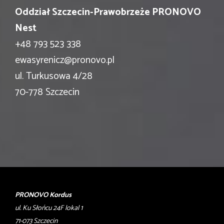
Oddział Szczecin-Prawobrzeże PRONOVO
Nest
+48 793 523 338
ewasyrenicz@pronovo.pl
ul. Turkusowa 4/28
70-778 Szczecin
PRONOVO Kordus
ul. Ku Słońcu 24F lokal 1
71-073 Szczecin