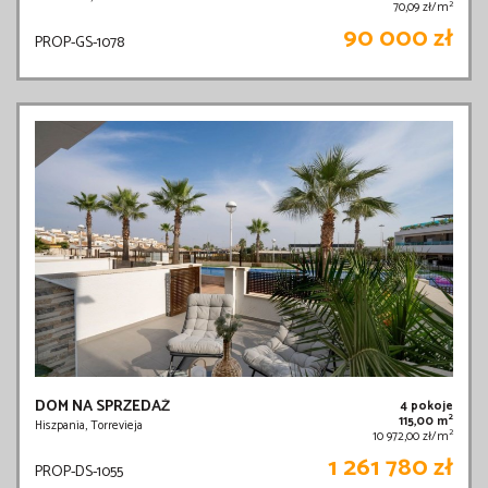
2
70,09 zł/m
90 000 zł
PROP-GS-1078
DOM NA SPRZEDAŻ
4 pokoje
2
115,00 m
Hiszpania, Torrevieja
2
10 972,00 zł/m
1 261 780 zł
PROP-DS-1055