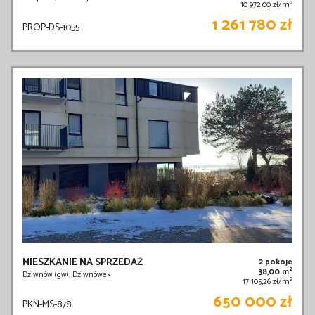
2
10 972,00 zł/m
1 261 780 zł
PROP-DS-1055
MIESZKANIE NA SPRZEDAŻ
2 pokoje
2
38,00 m
Dziwnów (gw), Dziwnówek
2
17 105,26 zł/m
650 000 zł
PKN-MS-878