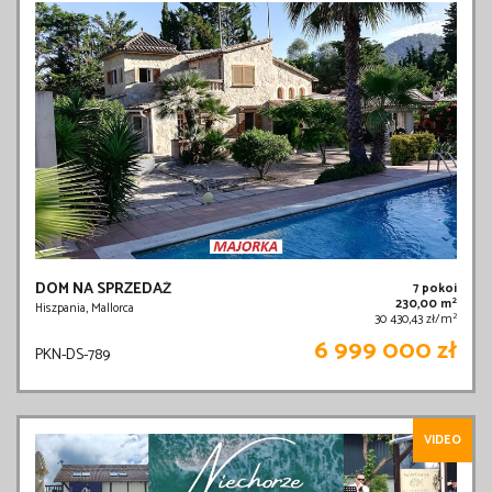
DOM NA SPRZEDAŻ
7 pokoi
2
230,00 m
Hiszpania, Mallorca
2
30 430,43 zł/m
6 999 000 zł
PKN-DS-789
VIDEO