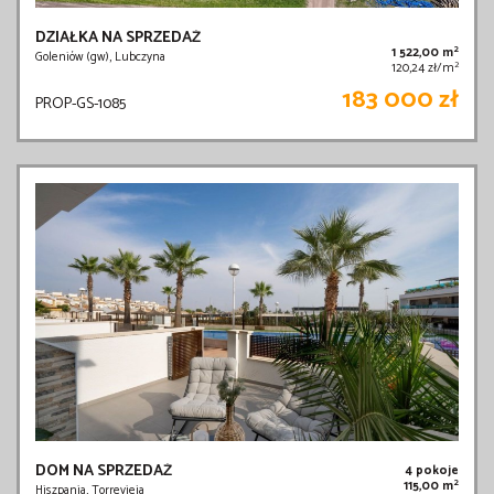
DZIAŁKA NA SPRZEDAŻ
2
1 522,00 m
Goleniów (gw), Lubczyna
2
120,24 zł/m
183 000 zł
PROP-GS-1085
DOM NA SPRZEDAŻ
4 pokoje
2
115,00 m
Hiszpania, Torrevieja