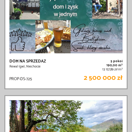
DOM NA SPRZEDAŻ
5 pokoi
2
190,00 m
Rewal (gw), Niechorze
2
13 157,89 zł/m
2 500 000 zł
PROP-DS-725