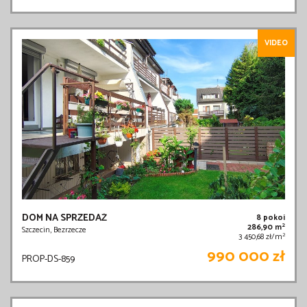
VIDEO
DOM NA SPRZEDAŻ
8 pokoi
2
286,90 m
Szczecin, Bezrzecze
2
3 450,68 zł/m
990 000 zł
PROP-DS-859