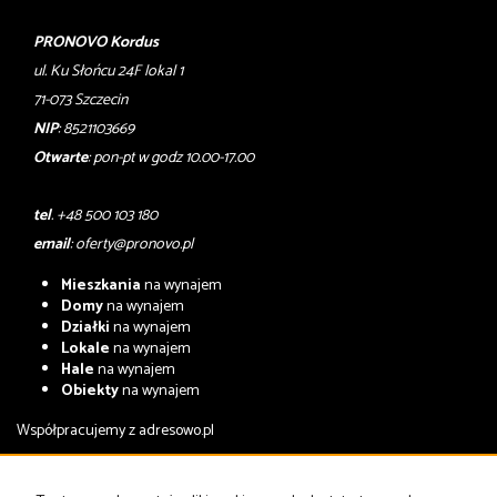
PRONOVO Kordus
ul. Ku Słońcu 24F lokal 1
71-073 Szczecin
NIP
: 8521103669
Otwarte
: pon-pt w godz 10.00-17.00
tel
. +48 500 103 180
email
:
oferty@pronovo.pl
Mieszkania
na wynajem
Domy
na wynajem
Działki
na wynajem
Lokale
na wynajem
Hale
na wynajem
Obiekty
na wynajem
Współpracujemy z
adresowo.pl
Mieszkania
na sprzedaż
Domy
na sprzedaż