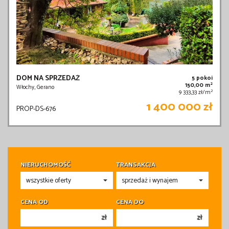
DOM NA SPRZEDAŻ
5 pokoi
2
150,00 m
Włochy, Gerano
2
9 333,33 zł/m
1 400 000 zł
PROP-DS-676
NIERUCHOMOŚĆ
TRANSAKCJA
CENA OD
CENA DO
zł
zł