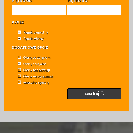
PIĘTRO OD
PIĘTRO DO
RYNEK
Rynek pierwotny
Rynek wtórny
DODATKOWE OPCJE
Oferty ze zdjęciem
Oferty specjalne
Oferty bez prowizji
Oferty na wyłączność
wirtualne spacery
szukaj