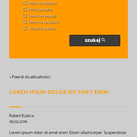
Oferty ze zdjęciem
Oferty specjalne
Oferty bez prowizji
Oferty na wyłączność
wirtualne spacery
szukaj
« Powrót do aktualności
LOREM IPSUM DOLOR SIT AMET ENIM.
Robert Kubica
05.02.2016
Lorem ipsum dolor sit amet enim. Etiam ullamcorper. Suspendisse