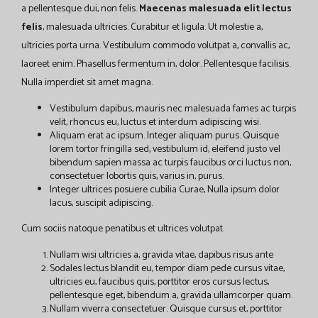
a pellentesque dui, non felis.
Maecenas malesuada elit lectus
felis
, malesuada ultricies. Curabitur et ligula. Ut molestie a,
ultricies porta urna. Vestibulum commodo volutpat a, convallis ac,
laoreet enim. Phasellus fermentum in, dolor. Pellentesque facilisis.
Nulla imperdiet sit amet magna.
Vestibulum dapibus, mauris nec malesuada fames ac turpis
velit, rhoncus eu, luctus et interdum adipiscing wisi.
Aliquam erat ac ipsum. Integer aliquam purus. Quisque
lorem tortor fringilla sed, vestibulum id, eleifend justo vel
bibendum sapien massa ac turpis faucibus orci luctus non,
consectetuer lobortis quis, varius in, purus.
Integer ultrices posuere cubilia Curae, Nulla ipsum dolor
lacus, suscipit adipiscing.
Cum sociis natoque penatibus et ultrices volutpat.
Nullam wisi ultricies a, gravida vitae, dapibus risus ante
Sodales lectus blandit eu, tempor diam pede cursus vitae,
ultricies eu, faucibus quis, porttitor eros cursus lectus,
pellentesque eget, bibendum a, gravida ullamcorper quam.
Nullam viverra consectetuer. Quisque cursus et, porttitor