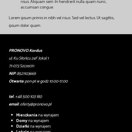
risus. Aliquam sem. In hendrerit nulla quam nunc,
accumsan congue.
Lorem ipsum primis in nibh vel risus. Sed vel lectus. Ut sagittis,
ipsum dolor quam.
PRONOVO Kordus
ul. Ku Słońcu 24F lokal 1
71-073 Szczecin
NIP
: 8521103669
Otwarte
: pon-pt w godz 10.00-17.00
tel
. +48 500 103 180
email
:
oferty@pronovo.pl
Mieszkania
na wynajem
Domy
na wynajem
Działki
na wynajem