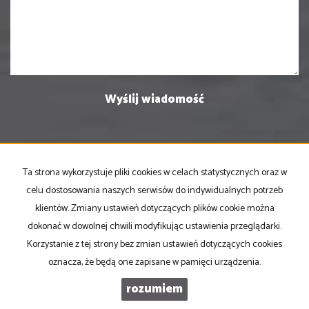
Ta strona wykorzystuje pliki cookies w celach statystycznych oraz w
PRONOVO Kordus
celu dostosowania naszych serwisów do indywidualnych potrzeb
ul. Ku Słońcu 24F lokal 1
klientów. Zmiany ustawień dotyczących plików cookie można
71-073 Szczecin
dokonać w dowolnej chwili modyfikując ustawienia przeglądarki.
NIP
: 8521103669
Korzystanie z tej strony bez zmian ustawień dotyczących cookies
Otwarte
: pon-pt w godz 10.00-17.00
oznacza, że będą one zapisane w pamięci urządzenia.
rozumiem
tel
. +48 500 103 180