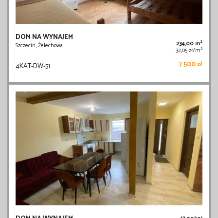
DOM NA WYNAJEM
2
234,00 m
Szczecin, Żelechowa
2
32,05 zł/m
7 500 zł
4KAT-DW-51