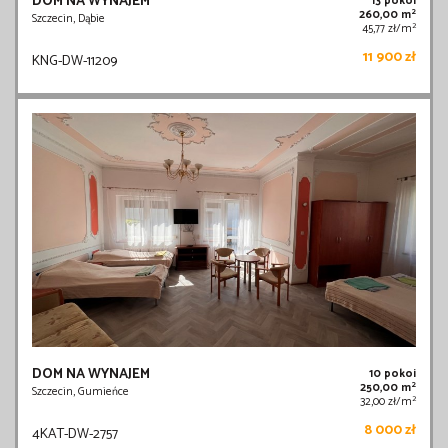
DOM NA WYNAJEM
13 pokoi
2
260,00 m
Szczecin, Dąbie
2
45,77 zł/m
11 900 zł
KNG-DW-11209
DOM NA WYNAJEM
10 pokoi
2
250,00 m
Szczecin, Gumieńce
2
32,00 zł/m
8 000 zł
4KAT-DW-2757