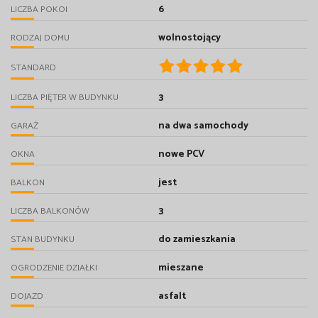
6
LICZBA POKOI
wolnostojący
RODZAJ DOMU
STANDARD
3
LICZBA PIĘTER W BUDYNKU
na dwa samochody
GARAŻ
nowe PCV
OKNA
jest
BALKON
3
LICZBA BALKONÓW
do zamieszkania
STAN BUDYNKU
mieszane
OGRODZENIE DZIAŁKI
asfalt
DOJAZD