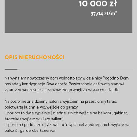
10 000 zł
2
37,04 zł/m
OPIS NIERUCHOMOŚCI
Na wynajem nowoczesny dom wolnostojący w dzielnicy Pogodno. Dom
posiada 3 kondygnacje. Dwa garaże. Powierzchnie całkowitą stanowi
270m2 nowocześnie zaaranżowanego wnętrza na 400m2 działki.
Na poziomie znajdziemy salon z wyjściem na przestronny taras,
półotwartą kuchnie, wc, wejście do garaży.
II poziom to dwie sypialnie ( z jednej z nich wyjście na balkon) , gabinet,
łazienka ( wyjście na duży balkon)
III poziom ( poddasze użytkowe) to 3 sypialnie( z jednej z nich wyjście na
balkon) , garderoba, łazienka.