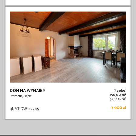
DOM NA WYNAJEM
7 pokoi
2
150,00 m
Szczecin, Dąbie
2
52,67 zł/m
7 900 zł
4KAT-DW-22249