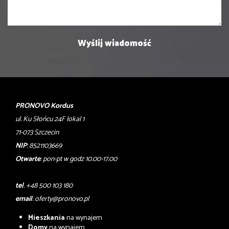
PRONOVO Kordus
ul. Ku Słońcu 24F lokal 1
71-073 Szczecin
NIP
: 8521103669
Otwarte
: pon-pt w godz 10.00-17.00
tel
. +48 500 103 180
email
:
oferty@pronovo.pl
Mieszkania
na wynajem
Domy
na wynajem