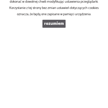
dokonać w dowolnej chwili modyfikując ustawienia przeglądarki.
NIP
: 8521103669
Korzystanie z tej strony bez zmian ustawień dotyczących cookies
Otwarte
: pon-pt w godz 10.00-17.00
oznacza, że będą one zapisane w pamięci urządzenia.
rozumiem
tel
. +48 500 103 180
email
:
oferty@pronovo.pl
Mieszkania
na wynajem
Domy
na wynajem
Działki
na wynajem
Lokale
na wynajem
Hale
na wynajem
Obiekty
na wynajem
Współpracujemy z
adresowo.pl
Mieszkania
na sprzedaż
Domy
na sprzedaż
Działki
na sprzedaż
Lokale
na sprzedaż
Hale
na sprzedaż
Obiekty
na sprzedaż