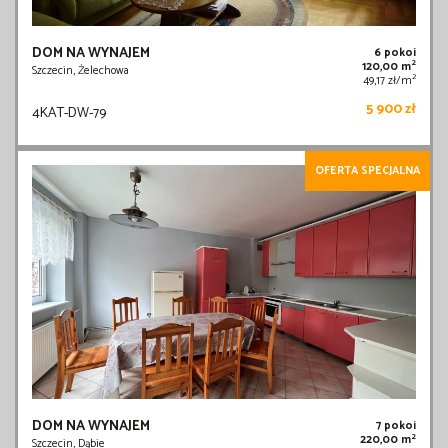
DOM NA WYNAJEM
6 pokoi
2
120,00 m
Szczecin, Żelechowa
2
49,17 zł/m
5 900 zł
4KAT-DW-79
OFERTA SPECJALNA
DOM NA WYNAJEM
7 pokoi
2
220,00 m
Szczecin, Dąbie