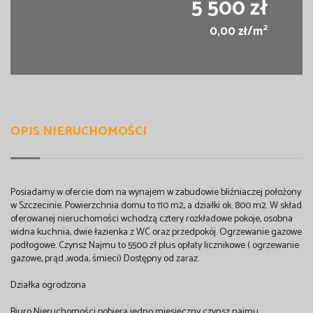
5 500 zł
2
0,00 zł/m
OPIS NIERUCHOMOŚCI
Posiadamy w ofercie dom na wynajem w zabudowie bliźniaczej położony
w Szczecinie. Powierzchnia domu to 110 m2, a działki ok. 800 m2. W skład
oferowanej nieruchomości wchodzą cztery rozkładowe pokoje, osobna
widna kuchnia, dwie łazienka z WC oraz przedpokój. Ogrzewanie gazowe
podłogowe. Czynsz Najmu to 5500 zł plus opłaty licznikowe ( ogrzewanie
gazowe, prąd ,woda, śmieci) Dostępny od zaraz.
Działka ogrodzona
Biuro Nieruchomości pobiera jedno miesięczny czynsz najmu