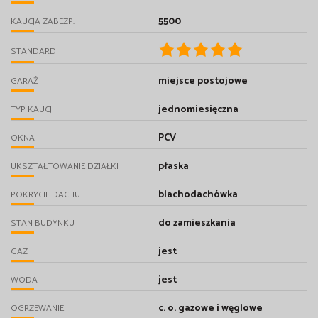
5500
KAUCJA ZABEZP.
STANDARD
miejsce postojowe
GARAŻ
jednomiesięczna
TYP KAUCJI
PCV
OKNA
płaska
UKSZTAŁTOWANIE DZIAŁKI
blachodachówka
POKRYCIE DACHU
do zamieszkania
STAN BUDYNKU
jest
GAZ
jest
WODA
c. o. gazowe i węglowe
OGRZEWANIE