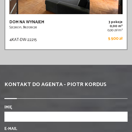
DOM NA WYNAJEM
3 pokoje
2
0,00 m
Szczecin, Bezrzecze
2
0,00 zł/m
5 500 zł
4KAT-DW-22215
KONTAKT DO AGENTA - PIOTR KORDUS
IMIĘ
E-MAIL