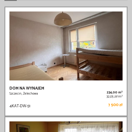
DOM NA WYNAJEM
2
234,00 m
Szczecin, Żelechowa
2
32,05 zł/m
7 500 zł
4KAT-DW-51