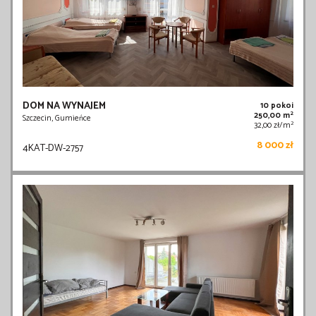
DOM NA WYNAJEM
10 pokoi
2
250,00 m
Szczecin, Gumieńce
2
32,00 zł/m
8 000 zł
4KAT-DW-2757