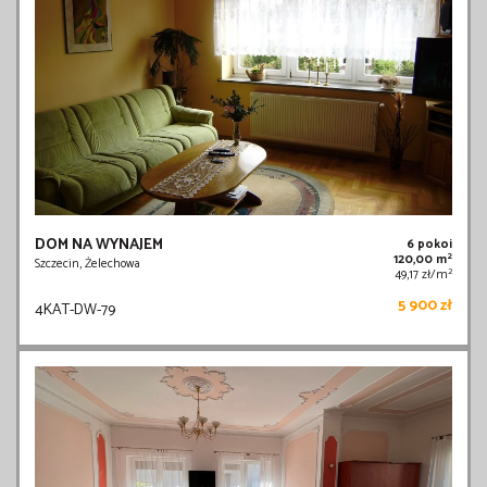
DOM NA WYNAJEM
6 pokoi
2
120,00 m
Szczecin, Żelechowa
2
49,17 zł/m
5 900 zł
4KAT-DW-79