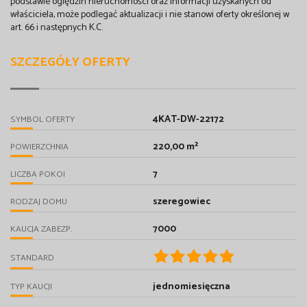
podstawie oględzin nieruchomości oraz informacji uzyskanych od
właściciela, może podlegać aktualizacji i nie stanowi oferty określonej w
art. 66 i następnych K.C.
SZCZEGÓŁY OFERTY
4KAT-DW-22172
SYMBOL OFERTY
220,00 m²
POWIERZCHNIA
7
LICZBA POKOI
szeregowiec
RODZAJ DOMU
7000
KAUCJA ZABEZP.
STANDARD
jednomiesięczna
TYP KAUCJI