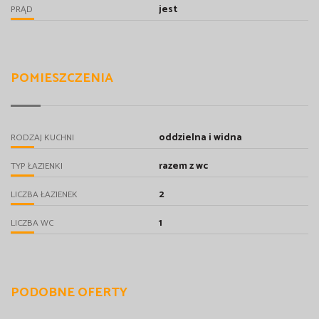
jest
PRĄD
POMIESZCZENIA
oddzielna i widna
RODZAJ KUCHNI
razem z wc
TYP ŁAZIENKI
2
LICZBA ŁAZIENEK
1
LICZBA WC
PODOBNE OFERTY