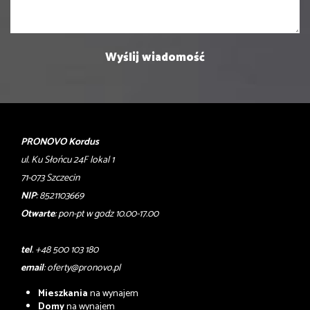
PRONOVO Kordus
ul. Ku Słońcu 24F lokal 1
71-073 Szczecin
NIP
: 8521103669
Otwarte
: pon-pt w godz 10.00-17.00
tel
. +48 500 103 180
email
:
oferty@pronovo.pl
Mieszkania
na wynajem
Domy
na wynajem