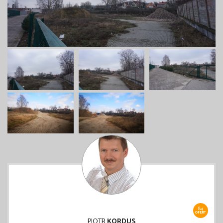
84
OFERT
PIOTR
KORDUS