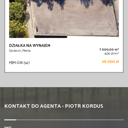
DZIAŁKA NA WYNAJEM
2
7 000,00 m
Szczecin, Płonia
2
4,00 zł/m
28 000 zł
MJM-GW-547
KONTAKT DO AGENTA - PIOTR KORDUS