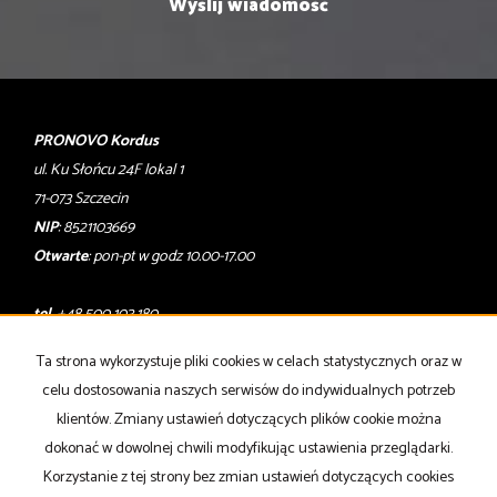
PRONOVO Kordus
ul. Ku Słońcu 24F lokal 1
71-073 Szczecin
NIP
: 8521103669
Otwarte
: pon-pt w godz 10.00-17.00
tel
. +48 500 103 180
email
:
oferty@pronovo.pl
Ta strona wykorzystuje pliki cookies w celach statystycznych oraz w
Mieszkania
na wynajem
celu dostosowania naszych serwisów do indywidualnych potrzeb
Domy
na wynajem
klientów. Zmiany ustawień dotyczących plików cookie można
Działki
na wynajem
Lokale
na wynajem
dokonać w dowolnej chwili modyfikując ustawienia przeglądarki.
Hale
na wynajem
Korzystanie z tej strony bez zmian ustawień dotyczących cookies
Obiekty
na wynajem