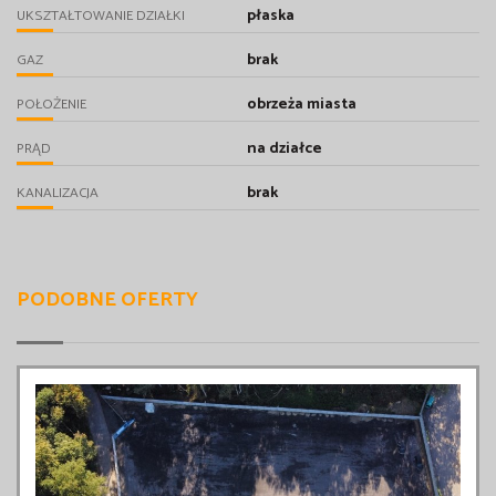
płaska
UKSZTAŁTOWANIE DZIAŁKI
brak
GAZ
obrzeża miasta
POŁOŻENIE
na działce
PRĄD
brak
KANALIZACJA
PODOBNE OFERTY