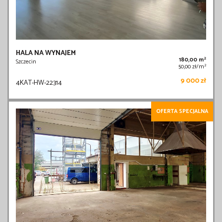
HALA NA WYNAJEM
2
180,00 m
Szczecin
2
50,00 zł/m
9 000 zł
4KAT-HW-22314
OFERTA SPECJALNA