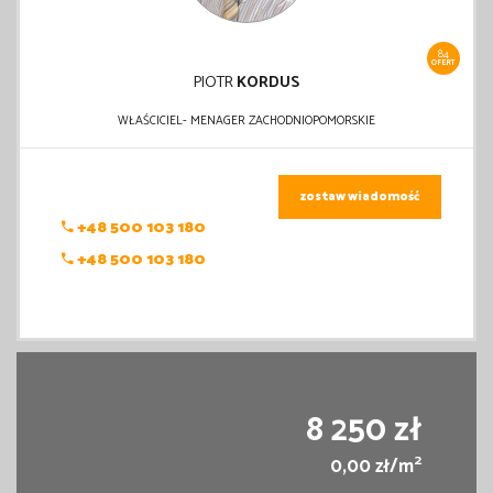
84
OFERT
PIOTR
KORDUS
WŁAŚCICIEL- MENAGER ZACHODNIOPOMORSKIE
zostaw wiadomość
+48 500 103 180
+48 500 103 180
8 250 zł
2
0,00 zł/m