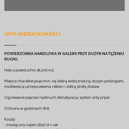
OPIS NIERUCHOMOŚCI
POWIERZCHNIA HANDLOWA W GALERII PRZY DUŻYM NATĘŻENIU
RUCHU.
Hala o powierzchni ok.200 m2.
Miejsce charakteryzuje m.in. się dobrą widocznością, dużym parkingiem,
możliwością umiejscowienia reklam i dobrą strefą dostaw.
Ogrzewanie poprzez nadmuch, klimatyzacja, system anty p/poż.
Ochrona w godzinach 18-8.
Koszty:
- miesięczny najem 8250 zł + vat