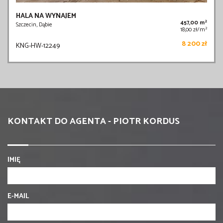
HALA NA WYNAJEM
2
457,00 m
Szczecin, Dąbie
2
18,00 zł/m
8 200 zł
KNG-HW-12249
KONTAKT DO AGENTA - PIOTR KORDUS
IMIĘ
E-MAIL