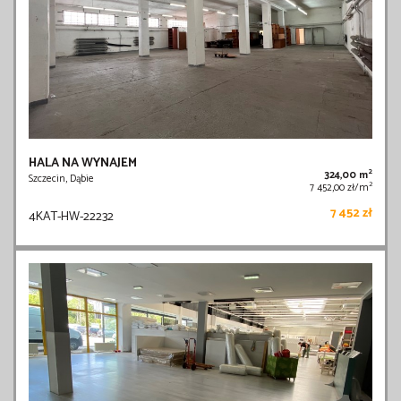
HALA NA WYNAJEM
2
324,00 m
Szczecin, Dąbie
2
7 452,00 zł/m
7 452 zł
4KAT-HW-22232