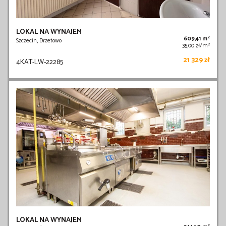
LOKAL NA WYNAJEM
2
609,41 m
Szczecin, Drzetowo
2
35,00 zł/m
21 329 zł
4KAT-LW-22285
LOKAL NA WYNAJEM
2