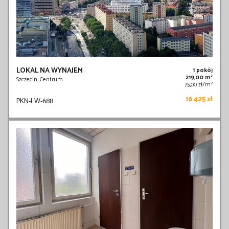
LOKAL NA WYNAJEM
1 pokój
2
219,00 m
Szczecin, Centrum
2
75,00 zł/m
16 425 zł
PKN-LW-688