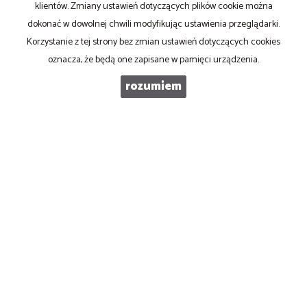
klientów. Zmiany ustawień dotyczących plików cookie można
dokonać w dowolnej chwili modyfikując ustawienia przeglądarki.
KOD ZABEZPIECZAJĄCY
Korzystanie z tej strony bez zmian ustawień dotyczących cookies
oznacza, że będą one zapisane w pamięci urządzenia.
WIADOMOŚĆ
rozumiem
PRONOVO Kordus
ul. Ku Słońcu 24F lokal 1