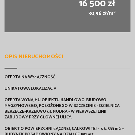
16 500 zł
2
30,96 zł/m
OPIS NIERUCHOMOŚCI
OFERTA NA WYŁĄCZNOŚĆ
UNIKATOWA LOKALIZACJA
OFERTA WYNAJMU OBIEKTU HANDLOWO-BIUROWO-
MAGZYNOWEGO, POŁOŻONEGO W SZCZECINIE - DZIELNICA
BERZECZE-KRZEKWO ul. MODRA - W PIERWSZEJ LINII
ZABUDOWY PRZY GŁÓWNEJ ULICY.
OBIEKT O POWIERZCHNI ŁĄCZNEJ, CAŁKOWITEJ - ok. 533 m2 +
BUDYNEK POSADOWIONY NA DZIAŁCE 591 m2.