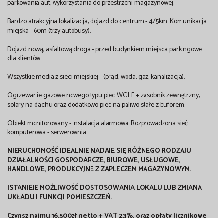
parkowania aut, wykorzystania do przestrzeni magazynowej.
Bardzo atrakcyjna lokalizacja, dojazd do centrum - 4/5km. Komunikacja
miejska - 60m (trzy autobusy).
Dojazd nową, asfaltową droga - przed budynkiem miejsca parkingowe
dla klientów.
Wszystkie media z sieci miejskiej - (prąd, woda, gaz, kanalizacja).
Ogrzewanie gazowe nowego typu piec WOLF + zasobnik zewnętrzny,
solary na dachu oraz dodatkowo piec na paliwo stałe z buforem.
Obiekt monitorowany - instalacja alarmowa. Rozprowadzona sieć
komputerowa - serwerownia.
NIERUCHOMOŚĆ IDEALNIE NADAJE SIĘ RÓŻNEGO RODZAJU
DZIAŁALNOŚCI GOSPODARCZE, BIUROWE, USŁUGOWE,
HANDLOWE, PRODUKCYJNE Z ZAPLECZEM MAGAZYNOWYM.
ISTANIEJE MOŻLIWOŚĆ DOSTOSOWANIA LOKALU LUB ZMIANA
UKŁADU I FUNKCJI POMIESZCZEŃ.
Czynsz najmu 16.500zł netto + VAT 23%, oraz opłaty licznikowe