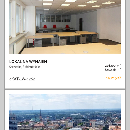
LOKAL NA WYNAJEM
2
226,00 m
Szczecin, Śródmieście
2
62,90 zł/m
14 215 zł
4KAT-LW-4262