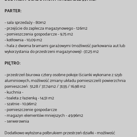
PARTER:
- sala sprzedaży - 80m2
- przejście do zaplecza magazynowego - 126m2
- pomieszczenia gospodarcze - 9,75 m2
- kotłownia - 10,09 m2
- hala z dwoma bramami garażowymi (możliwość parkowania aut lub
wykorzystania do przestrzeni magazynowej) -37,25 m2
PIĘTRO:
- przestrzeń biurowa cztery osobne pokoje (ścianki wykonane z szyb
aluminiowych, możliwość zmiany układu pomieszczeń) powierzchnia
pomieszczeń : 51,28 / 37,74m2 / 31,55 / 16,98 m2
- kuchnia -
- toaleta z łazienką - 14,51 m2
- szatnie - 10,96m2
- pomieszczenie gospodarcze
- magazyn elementów mniejszych - 49,96m2
- serwerownia
Dodatkowo wyłożona polbrukiem przestrzeń działki - możliwość