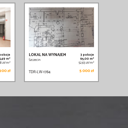
LOKAL NA WYNAJEM
 pokoje
3 pokoje
2
2
4,49 m
95,00 m
Szczecin
2
2
68 zł/m
52,63 zł/m
200 zł
5 000 zł
TDR-LW-1784