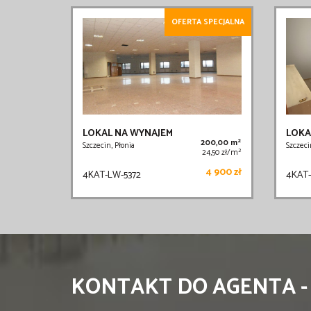
OFERTA SPECJALNA
LOKAL NA WYNAJEM
LOKA
2
200,00 m
Szczecin, Płonia
Szczeci
2
24,50 zł/m
4 900 zł
4KAT-LW-5372
4KAT-
KONTAKT DO AGENTA -