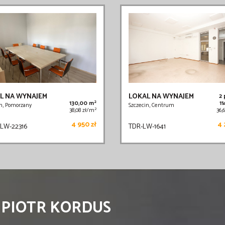
L NA WYNAJEM
LOKAL NA WYNAJEM
2
2
130,00 m
11
n, Pomorzany
Szczecin, Centrum
2
38,08 zł/m
36,
4 950 zł
4 
LW-22316
TDR-LW-1641
 PIOTR KORDUS