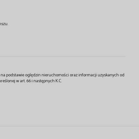
nszu.
st na podstawie oględzin nieruchomości oraz informacji uzyskanych od
kreślonej w art. 66 i następnych K.C.