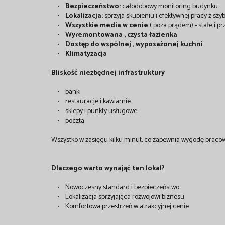
•
Bezpieczeństwo:
całodobowy monitoring budynku
•
Lokalizacja:
sprzyja skupieniu i efektywnej pracy z s
•
Wszystkie media w cenie
( poza prądem) - stałe i p
•
Wyremontowana , czysta łazienka
•
Dostęp do wspólnej , wyposażonej kuchni
•
Klimatyzacja
Bliskość niezbędnej infrastruktury
• banki
• restauracje i kawiarnie
• sklepy i punkty usługowe
• poczta
Wszystko w zasięgu kilku minut, co zapewnia wygodę pracow
Dlaczego warto wynająć ten lokal?
• Nowoczesny standard i bezpieczeństwo
• Lokalizacja sprzyjająca rozwojowi biznesu
• Komfortowa przestrzeń w atrakcyjnej cenie