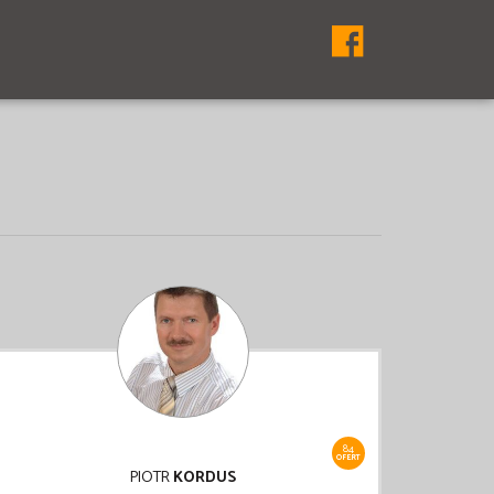
84
OFERT
PIOTR
KORDUS