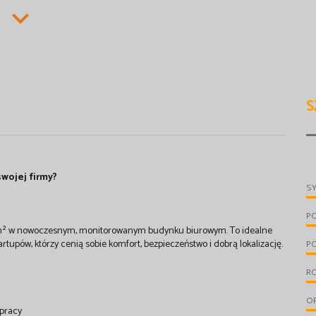
S
swojej firmy?
S
P
6 m² w nowoczesnym, monitorowanym budynku biurowym. To idealne
rtupów, którzy cenią sobie komfort, bezpieczeństwo i dobrą lokalizację.
P
R
O
 pracy