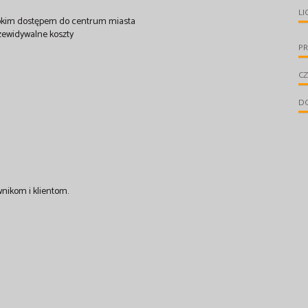
LI
zybkim dostępem do centrum miasta
rzewidywalne koszty
PR
CZ
D
nikom i klientom.