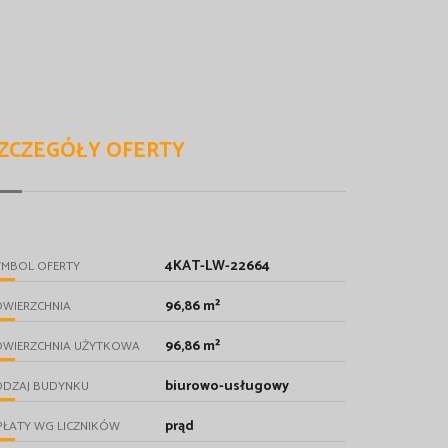
ZCZEGÓŁY OFERTY
4KAT-LW-22664
YMBOL OFERTY
96,86 m²
OWIERZCHNIA
96,86 m²
OWIERZCHNIA UŻYTKOWA
biurowo-usługowy
ODZAJ BUDYNKU
prąd
PŁATY WG LICZNIKÓW