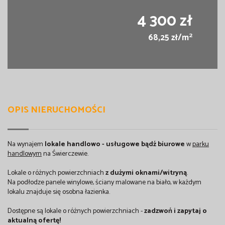
4 300 zł
2
68,25 zł/m
OPIS NIERUCHOMOŚCI
Na wynajem
lokale handlowo - usługowe
bądź biurowe
w
parku
handlowym
na Świerczewie.
Lokale o różnych powierzchniach
z dużymi oknami/witryną
.
Na podłodze panele winylowe, ściany malowane na biało, w każdym
lokalu znajduje się osobna łazienka.
Dostępne są lokale o różnych powierzchniach -
zadzwoń i zapytaj o
aktualną ofertę!