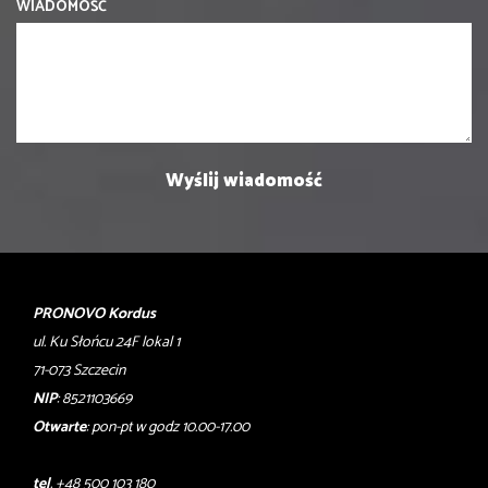
WIADOMOŚĆ
PRONOVO Kordus
ul. Ku Słońcu 24F lokal 1
71-073 Szczecin
NIP
: 8521103669
Otwarte
: pon-pt w godz 10.00-17.00
tel
. +48 500 103 180