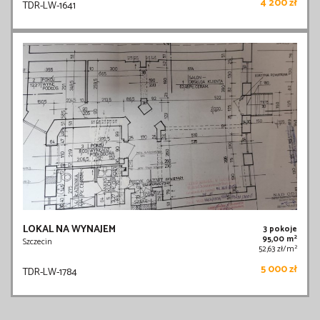
4 200 zł
TDR-LW-1641
LOKAL NA WYNAJEM
3 pokoje
2
95,00 m
Szczecin
2
52,63 zł/m
5 000 zł
TDR-LW-1784