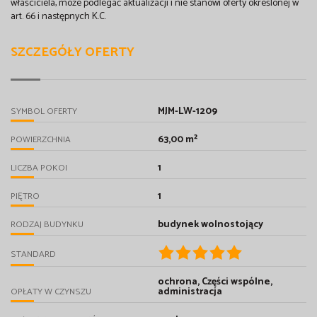
właściciela, może podlegać aktualizacji i nie stanowi oferty określonej w
art. 66 i następnych K.C.
SZCZEGÓŁY OFERTY
MJM-LW-1209
SYMBOL OFERTY
63,00 m²
POWIERZCHNIA
1
LICZBA POKOI
1
PIĘTRO
budynek wolnostojący
RODZAJ BUDYNKU
STANDARD
ochrona, Części wspólne,
administracja
OPŁATY W CZYNSZU