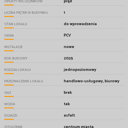
prąd
OPŁATY WG LICZNIKÓW
1
LICZBA PIĘTER W BUDYNKU
do wprowadzenia
STAN LOKALU
PCV
OKNA
nowe
INSTALACJE
2025
ROK BUDOWY
jednopoziomowy
RODZAJ LOKALU
handlowo-usługowy, biurowy
PRZEZNACZENIE LOKALU
brak
GAZ
tak
WODA
asfalt
DOJAZD
centrum miasta
OTOCZENIE