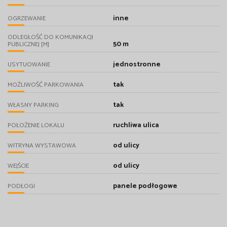
inne
OGRZEWANIE
ODLEGŁOŚĆ DO KOMUNIKACJI
50 m
PUBLICZNEJ [M]
jednostronne
USYTUOWANIE
tak
MOŻLIWOŚĆ PARKOWANIA
tak
WŁASNY PARKING
ruchliwa ulica
POŁOŻENIE LOKALU
od ulicy
WITRYNA WYSTAWOWA
od ulicy
WEJŚCIE
panele podłogowe
PODŁOGI