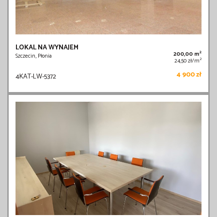
LOKAL NA WYNAJEM
2
200,00 m
Szczecin, Płonia
2
24,50 zł/m
4 900 zł
4KAT-LW-5372