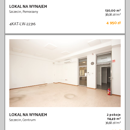
LOKAL NA WYNAJEM
2
130,00 m
Szczecin, Pomorzany
2
38,08 zł/m
4 950 zł
4KAT-LW-22316
LOKAL NA WYNAJEM
2 pokoje
2
114,49 m
Szczecin, Centrum
2
36,68 zł/m