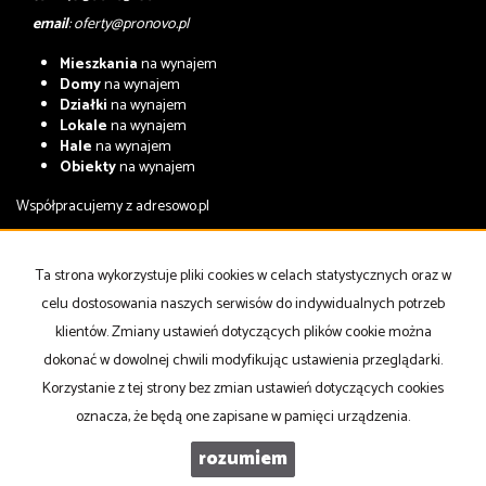
email
:
oferty@pronovo.pl
Mieszkania
na wynajem
Domy
na wynajem
Działki
na wynajem
Lokale
na wynajem
Hale
na wynajem
Obiekty
na wynajem
Współpracujemy z
adresowo.pl
Mieszkania
na sprzedaż
Domy
na sprzedaż
Ta strona wykorzystuje pliki cookies w celach statystycznych oraz w
Działki
na sprzedaż
celu dostosowania naszych serwisów do indywidualnych potrzeb
Lokale
na sprzedaż
Hale
na sprzedaż
klientów. Zmiany ustawień dotyczących plików cookie można
Obiekty
na sprzedaż
dokonać w dowolnej chwili modyfikując ustawienia przeglądarki.
Korzystanie z tej strony bez zmian ustawień dotyczących cookies
Strona główna
notatnik
Kup
Sprzedaj
Kontakt
oznacza, że będą one zapisane w pamięci urządzenia.
rozumiem
PRONOVO Nieruchomości
Galactica Virgo
2026
Program dla biur nieruchomości