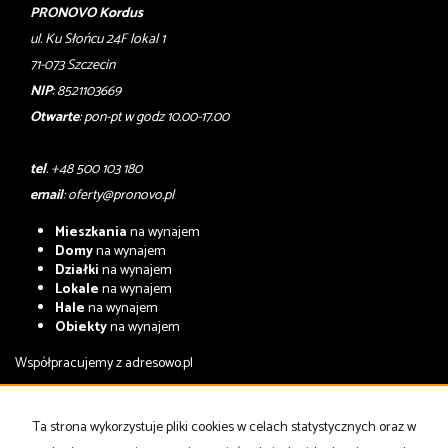
PRONOVO Kordus
ul. Ku Słońcu 24F lokal 1
71-073 Szczecin
NIP
: 8521103669
Otwarte
: pon-pt w godz 10.00-17.00
tel
. +48 500 103 180
email
:
oferty@pronovo.pl
Mieszkania
na wynajem
Domy
na wynajem
Działki
na wynajem
Lokale
na wynajem
Hale
na wynajem
Obiekty
na wynajem
Współpracujemy z
adresowo.pl
Mieszkania
na sprzedaż
Domy
na sprzedaż
Ta strona wykorzystuje pliki cookies w celach statystycznych oraz w
Działki
na sprzedaż