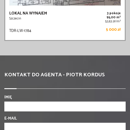
LOKAL NA WYNAJEM
3 pokoje
2
95,00 m
Szczecin
2
52,63 zł/m
5 000 zł
TDR-LW-1784
KONTAKT DO AGENTA - PIOTR KORDUS
IMIĘ
E-MAIL