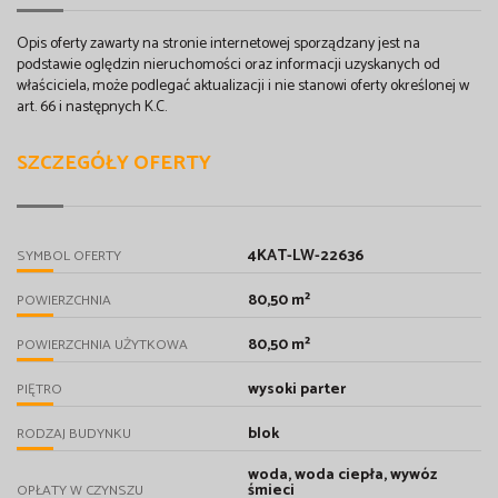
Opis oferty zawarty na stronie internetowej sporządzany jest na
podstawie oględzin nieruchomości oraz informacji uzyskanych od
właściciela, może podlegać aktualizacji i nie stanowi oferty określonej w
art. 66 i następnych K.C.
SZCZEGÓŁY OFERTY
4KAT-LW-22636
SYMBOL OFERTY
80,50 m²
POWIERZCHNIA
80,50 m²
POWIERZCHNIA UŻYTKOWA
wysoki parter
PIĘTRO
blok
RODZAJ BUDYNKU
woda, woda ciepła, wywóz
śmieci
OPŁATY W CZYNSZU