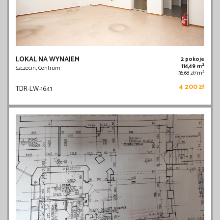
LOKAL NA WYNAJEM
2 pokoje
2
114,49 m
Szczecin, Centrum
2
36,68 zł/m
4 200 zł
TDR-LW-1641