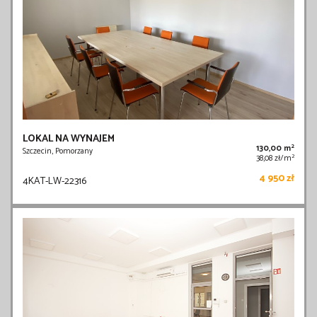
LOKAL NA WYNAJEM
2
130,00 m
Szczecin, Pomorzany
2
38,08 zł/m
4 950 zł
4KAT-LW-22316