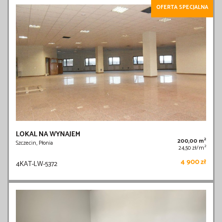
OFERTA SPECJALNA
LOKAL NA WYNAJEM
2
200,00 m
Szczecin, Płonia
2
24,50 zł/m
4 900 zł
4KAT-LW-5372