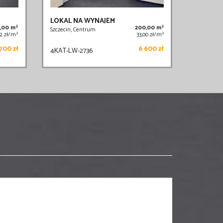
LOKAL NA WYNAJEM
2
2
0,00 m
200,00 m
Szczecin, Centrum
2
2
92 zł/m
33,00 zł/m
700 zł
6 600 zł
4KAT-LW-2736