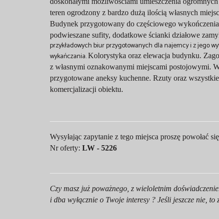
doskonałymi możliwościami umieszczenia ogromnych 
teren ogrodzony z bardzo dużą ilością własnych miej
Budynek przygotowany do częściowego wykończenia zg
podwieszane sufity, dodatkowe ścianki działowe zamy
przykładowych biur przygotowanych dla najemcy i z jego wytyc
wykańczania.
Kolorystyka oraz elewacja budynku. Zago
z własnymi oznakowanymi miejscami postojowymi. W 
przygotowane aneksy kuchenne. Rzuty oraz wszystkie
komercjalizacji obiektu.
Wysyłając zapytanie z tego miejsca proszę powołać si
Nr oferty:
LW - 5226
Czy masz już poważnego, z wieloletnim doświadczenie
i dba wyłącznie o Twoje interesy ? Jeśli jeszcze nie, 