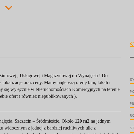
S
iurowej , Usługowej i Magazynowej do Wynajęcia ! Do
S
lokalizacje oraz ceny. Mamy najlepszą ofertę biur, lokali i
y się wyłącznie w Nieruchomościach Komercyjnych na terenie
P
bie ofert ( również niepublikowanych ).
PI
R
ajęcia. Szczecin – Śródmieście. Około
120 m2
na jednym
S
u widocznym z jednej z bardziej ruchliwych ulic z