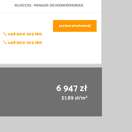
WŁAŚCICIEL- MENAGER ZACHODNIOPOMORSKIE
zostaw wiadomość
+48 500 103 180
+48 500 103 180
6 947 zł
2
57,89 zł/m