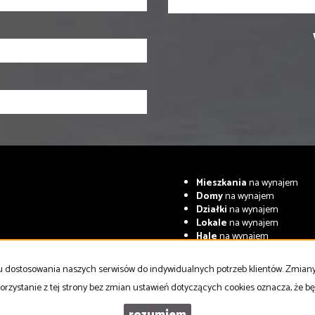
Mieszkania
na wynajem
Domy
na wynajem
Działki
na wynajem
Lokale
na wynajem
Hale
na wynajem
Obiekty
na wynajem
celu dostosowania naszych serwisów do indywidualnych potrzeb klientów. Zmia
Współpracujemy z
adresowo.pl
orzystanie z tej strony bez zmian ustawień dotyczących cookies oznacza, że 