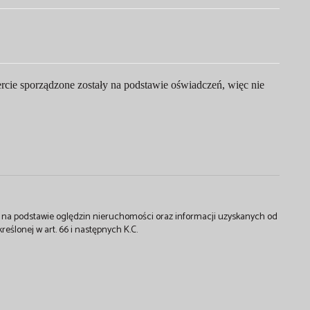
rcie sporządzone zostały na podstawie oświadczeń, więc nie
st na podstawie oględzin nieruchomości oraz informacji uzyskanych od
kreślonej w art. 66 i następnych K.C.