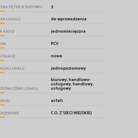
3
CZBA PIĘTER W BUDYNKU
do wprowadzenia
TAN LOKALU
jednomiesięczna
P KAUCJI
PCV
KNA
nowe
STALACJE
jednopoziomowy
ODZAJ LOKALU
biurowy, handlowo-
usługowy, handlowy,
usługowy
ZEZNACZENIE LOKALU
asfalt
OJAZD
C.O. Z SIECI MIEJSKIEJ
GRZEWANIE