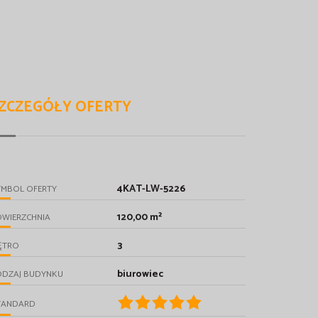
ZCZEGÓŁY OFERTY
4KAT-LW-5226
YMBOL OFERTY
120,00 m²
OWIERZCHNIA
3
ĘTRO
biurowiec
ODZAJ BUDYNKU
TANDARD