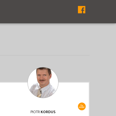
84
OFERT
PIOTR
KORDUS