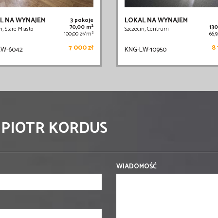
L NA WYNAJEM
LOKAL NA WYNAJEM
3 pokoje
2
70,00 m
13
n, Stare Miasto
Szczecin, Centrum
2
100,00 zł/m
66,
7 000 zł
8 
LW-6042
KNG-LW-10950
 PIOTR KORDUS
WIADOMOŚĆ