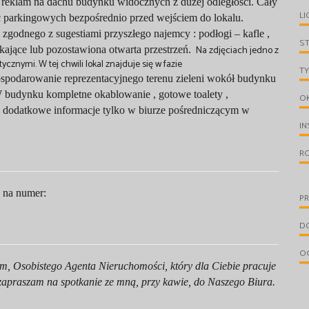
reklam na dachu budynku widocznych z dużej odległości. Cały
LI
sc parkingowych bezpośrednio przed wejściem do lokalu.
odnego z sugestiami przyszłego najemcy : podłogi – kafle ,
S
Na zdjęciach jedno z
kające lub pozostawiona otwarta przestrzeń.
znymi. W tej chwili lokal znajduje się w fazie
TY
spodarowanie reprezentacyjnego terenu zieleni wokół budynku
budynku kompletne okablowanie , gotowe toalety ,
O
 dodatkowe informacje tylko w biurze pośredniczącym w
IN
R
ę na numer:
PR
D
O
m, Osobistego Agenta Nieruchomości, który dla Ciebie pracuje
to zapraszam na spotkanie ze mną, przy kawie, do Naszego Biura.