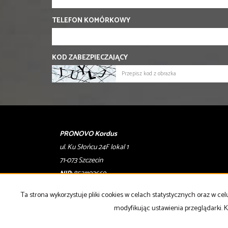
TELEFON KOMÓRKOWY
KOD ZABEZPIECZAJĄCY
PRONOVO Kordus
ul. Ku Słońcu 24F lokal 1
71-073 Szczecin
NIP
: 8521103669
Otwarte
: pon-pt w godz 10.00-17.00
Ta strona wykorzystuje pliki cookies w celach statystycznych oraz w 
modyfikując ustawienia przeglądarki. K
tel
. +48 500 103 180
email
:
oferty@pronovo.pl