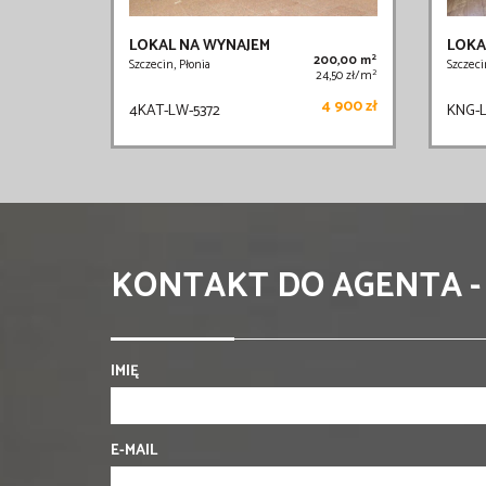
LOKAL NA WYNAJEM
LOKA
2
200,00 m
Szczecin, Płonia
Szczeci
2
24,50 zł/m
4 900 zł
4KAT-LW-5372
KNG-
KONTAKT DO AGENTA -
IMIĘ
E-MAIL