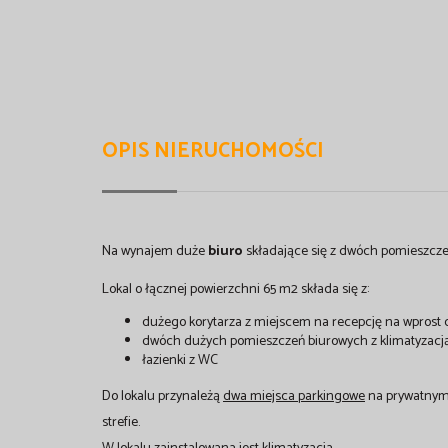
OPIS NIERUCHOMOŚCI
Na wynajem duże
biuro
składające się z dwóch pomieszcze
Lokal o łącznej powierzchni 65 m2 składa się z:
dużego korytarza z miejscem na recepcję na wpros
dwóch dużych pomieszczeń biurowych z klimatyzacj
łazienki z WC
Do lokalu przynależą
dwa
miejsca parkingowe
na prywatnym 
strefie.