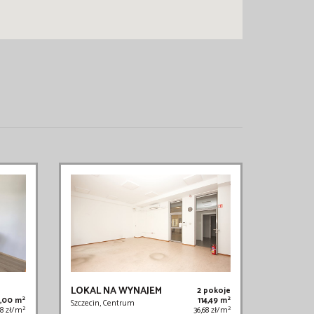
LOKAL NA WYNAJEM
2 pokoje
2
2
0,00 m
114,49 m
Szczecin, Centrum
2
2
08 zł/m
36,68 zł/m