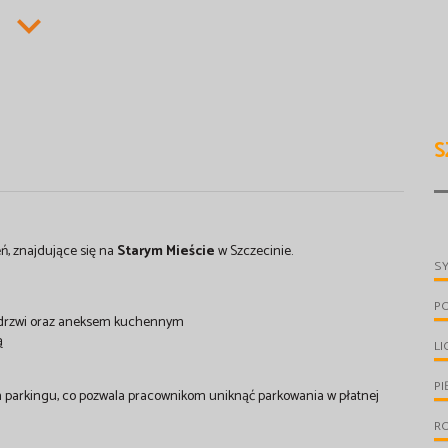
S
ń, znajdujące się na
Starym Mieście
w Szczecinie.
S
P
t drzwi oraz aneksem kuchennym
ą
LI
PI
parkingu, co pozwala pracownikom uniknąć parkowania w płatnej
RO