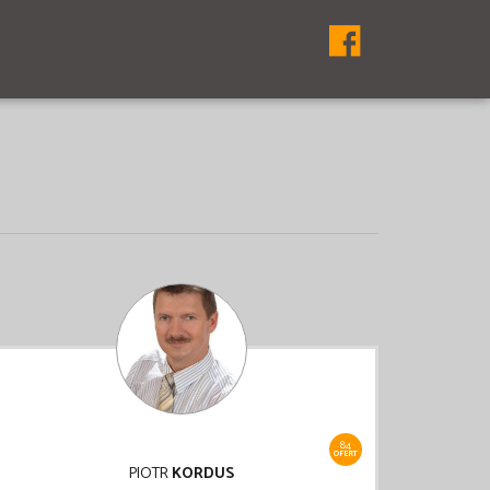
84
OFERT
PIOTR
KORDUS