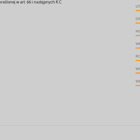
kreślonej w art. 66 i następnych K.C.
U
D
M
W
R
W
WE