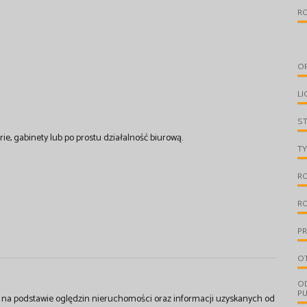
R
O
LI
S
arie, gabinety lub po prostu działalność biurową.
TY
R
R
PR
O
O
PU
st na podstawie oględzin nieruchomości oraz informacji uzyskanych od