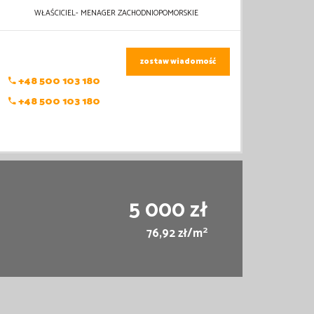
WŁAŚCICIEL- MENAGER ZACHODNIOPOMORSKIE
zostaw wiadomość
+48 500 103 180
+48 500 103 180
5 000 zł
2
76,92 zł/m