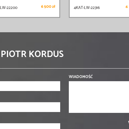
6 500 zł
4 
-LW-22200
4KAT-LW-22316
 PIOTR KORDUS
WIADOMOŚĆ