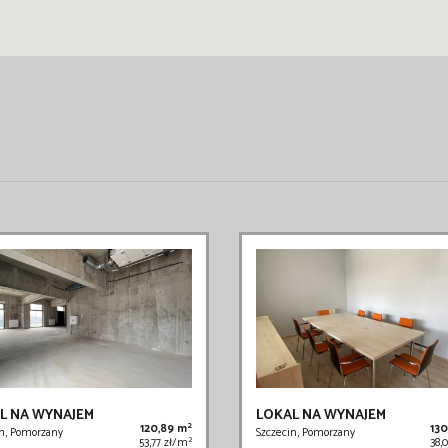
L NA WYNAJEM
LOKAL NA WYNAJEM
2
120,89 m
13
n, Pomorzany
Szczecin, Pomorzany
2
53,77 zł/m
38,