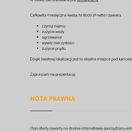
W lokalu zainstalowana jest
klimatyzacja
.
Całkowita miesięczna kwota, to 8000 zł netto i zawiera:
czynsz najmu
zużycie wody
ogrzewanie
wywóz nieczystości
zużycie prądu
Dzięki świetnej lokalizacji jest to idealne miejsce pod kancel
Zapraszam na prezentację.
NOTA PRAWNA
Opis oferty zawarty na stronie internetowej sporządzany je