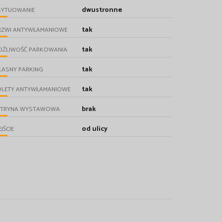
dwustronne
SYTUOWANIE
tak
RZWI ANTYWŁAMANIOWE
tak
OŻLIWOŚĆ PARKOWANIA
tak
ŁASNY PARKING
tak
OLETY ANTYWŁAMANIOWE
brak
ITRYNA WYSTAWOWA
od ulicy
JŚCIE