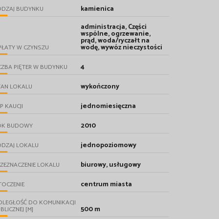
kamienica
ODZAJ BUDYNKU
administracja, Części
wspólne, ogrzewanie,
prąd, woda/ryczałt na
wodę, wywóz nieczystości
PŁATY W CZYNSZU
4
CZBA PIĘTER W BUDYNKU
wykończony
TAN LOKALU
jednomiesięczna
P KAUCJI
2010
OK BUDOWY
jednopoziomowy
ODZAJ LOKALU
biurowy, usługowy
ZEZNACZENIE LOKALU
centrum miasta
TOCZENIE
DLEGŁOŚĆ DO KOMUNIKACJI
500 m
BLICZNEJ [M]