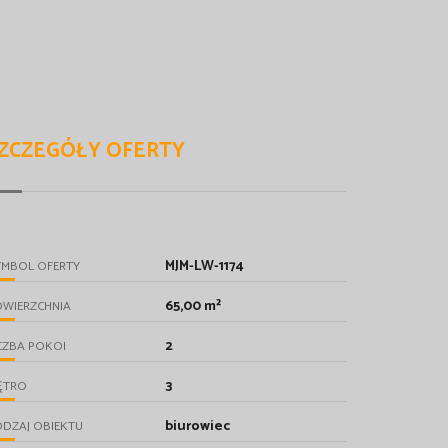
ZCZEGÓŁY OFERTY
MJM-LW-1174
YMBOL OFERTY
65,00 m²
OWIERZCHNIA
2
CZBA POKOI
3
ĘTRO
biurowiec
DZAJ OBIEKTU