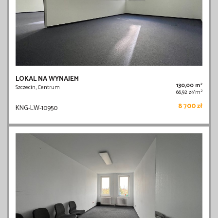
LOKAL NA WYNAJEM
2
130,00 m
Szczecin, Centrum
2
66,92 zł/m
8 700 zł
KNG-LW-10950