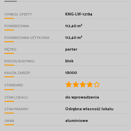
KNG-LW-12184
SYMBOL OFERTY
112,40 m²
POWIERZCHNIA
112,40 m²
POWIERZCHNIA UŻYTKOWA
parter
PIĘTRO
blok
RODZAJ BUDYNKU
18000
KAUCJA ZABEZP.
STANDARD
do wprowadzenia
STAN LOKALU
Odrębna własność lokalu
STAN PRAWNY
aluminiowe
OKNA