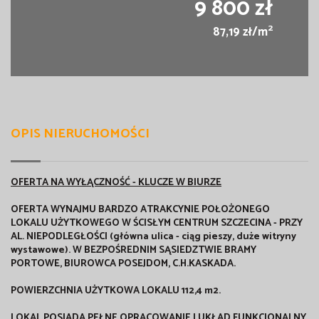
9 800 zł
2
87,19 zł/m
OPIS NIERUCHOMOŚCI
OFERTA NA WYŁĄCZNOŚĆ - KLUCZE W BIURZE
OFERTA WYNAJMU BARDZO ATRAKCYNIE POŁOŻONEGO
LOKALU UŻYTKOWEGO W ŚCISŁYM CENTRUM SZCZECINA - PRZY
AL. NIEPODLEGŁOŚCI (główna ulica - ciąg pieszy, duże witryny
wystawowe). W BEZPOŚREDNIM SĄSIEDZTWIE BRAMY
PORTOWE, BIUROWCA POSEJDOM, C.H.KASKADA.
POWIERZCHNIA UŻYTKOWA LOKALU 112,4 m2.
LOKAL POSIADA PEŁNE OPRACOWANIE I UKŁAD FUNKCJONALNY