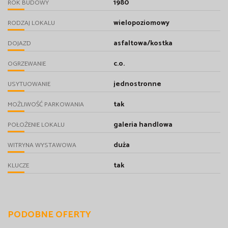
1980
ROK BUDOWY
wielopoziomowy
RODZAJ LOKALU
asfaltowa/kostka
DOJAZD
c.o.
OGRZEWANIE
jednostronne
USYTUOWANIE
tak
MOŻLIWOŚĆ PARKOWANIA
galeria handlowa
POŁOŻENIE LOKALU
duża
WITRYNA WYSTAWOWA
tak
KLUCZE
PODOBNE OFERTY