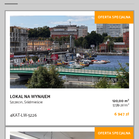
OFERTA SPECJALNA
LOKAL NA WYNAJEM
2
120,00 m
Szczecin, Śródmieście
2
57,89 zł/m
6 947 zł
4KAT-LW-5226
OFERTA SPECJALNA