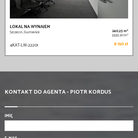
LOKAL NA WYNAJEM
2
240,23 m
Szczecin, Gumieńce
2
33,93 zł/m
8 150 zł
4KAT-LW-22201
KONTAKT DO AGENTA - PIOTR KORDUS
IMIĘ