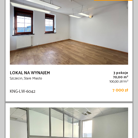
LOKAL NA WYNAJEM
3 pokoje
2
70,00 m
Szczecin, Stare Miasto
2
100,00 zł/m
7 000 zł
KNG-LW-6042