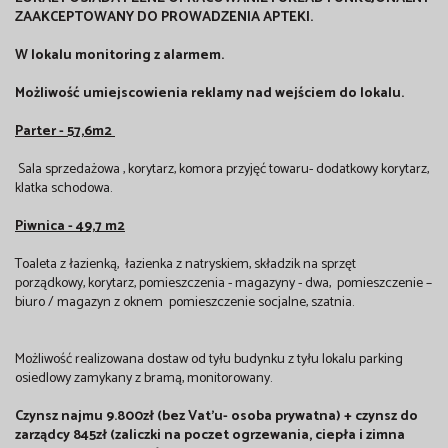
ZAAKCEPTOWANY DO PROWADZENIA APTEKI.
W lokalu monitoring z alarmem.
Możliwość umiejscowienia reklamy nad wejściem do lokalu.
Parter
- 57,6m2
Sala sprzedażowa ,
korytarz,
komora przyjęć towaru- dodatkowy korytarz,
klatka schodowa.
Piwnica
- 49,7 m2
Toaleta z łazienką, łazienka z natryskiem, składzik na sprzęt
porządkowy, korytarz, pomieszczenia - magazyny - dwa, pomieszczenie –
biuro / magazyn z oknem pomieszczenie socjalne, szatnia.
Możliwość realizowana dostaw od tyłu budynku z tyłu lokalu parking
osiedlowy zamykany z bramą, monitorowany.
Czynsz najmu 9.800zł (bez Vat'u- osoba prywatna) + czynsz do
zarządcy 845zł (zaliczki na poczet ogrzewania, ciepła i zimna