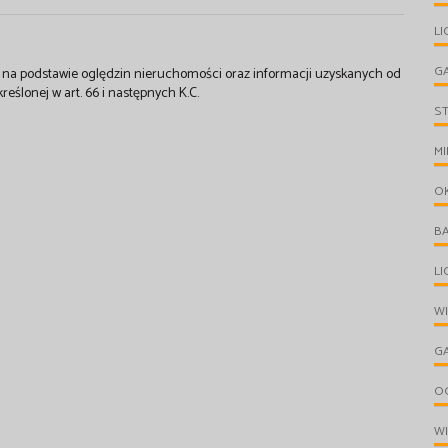
LI
G
st na podstawie oględzin nieruchomości oraz informacji uzyskanych od
kreślonej w art. 66 i następnych K.C.
S
MI
O
B
L
W
G
O
W