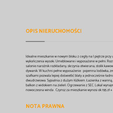
OPIS NIERUCHOMOŚCI
Idealne mieszkanie w nowym bloku z cegły na I piętrze przy u
wykończenia wysoki. Umeblowane i wyposażone w pełni. Roz
salonie narożnik rozkładany, skrzynia otwierana, stolik kawow
dywanik. W kuchni pełne wyposażenie : pojemna lodówka, zmy
szafkami pozwala lepiej doświetlić blaty a jednocześnie ład
dwudrzwiowa. Sypialnia z dużym łóżkiem. Łazienka z wanną
balkon z widokiem na zieleń. Ogrzewanie z SEC. Lokal wyna
nowoczesna winda . Czynsz za mieszkanie wynosi ok 195 zł + 
NOTA PRAWNA