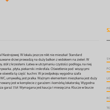
S
l Nastrojowej. W lokalu jeszcze nikt nie mieszkał. Standard
S
suwane drzwi prowadzą na duży balkon z widokiem na zieleń. W
y, stół z krzesłami. Łatwa w utrzymaniu czystości podłoga, na niej
P
warka , płyta, piekarnik i mikrofala. Oświetlenie pod wiszącymi
nie oświetla tą część kuchni. W przedpokoju wygodna szafa
, WC, umywalką, jest pralka. Ważnym elementem mieszkania jest duży
LI
jmowany jest w komplecie z garażem i komórką lokatorską. Wygodna
za garaż 77zł. Wymagana jest kaucja 1 miesięczna. Klucze w biurze
PI
R
T