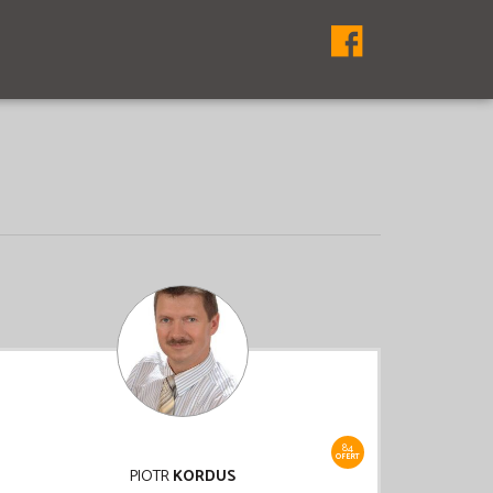
84
OFERT
PIOTR
KORDUS