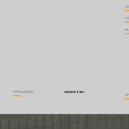
LI
U
KL
razem z wc
TYP ŁAZIENKI
WY