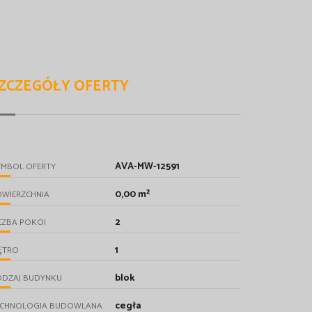
ZCZEGÓŁY OFERTY
AVA-MW-12591
YMBOL OFERTY
0,00 m²
OWIERZCHNIA
2
CZBA POKOI
1
ĘTRO
blok
ODZAJ BUDYNKU
cegła
ECHNOLOGIA BUDOWLANA