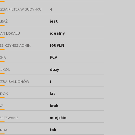
4
CZBA PIĘTER W BUDYNKU
jest
ARAŻ
idealny
TAN LOKALU
195 PLN
ES. CZYNSZ ADMIN.
PCV
KNA
duży
ALKON
1
ICZBA BALKONÓW
las
IDOK
brak
AZ
miejskie
GRZEWANIE
tak
INDA