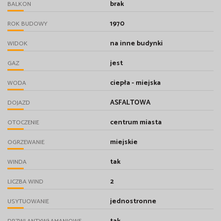
brak
BALKON
1970
ROK BUDOWY
na inne budynki
WIDOK
jest
GAZ
ciepła - miejska
WODA
ASFALTOWA
DOJAZD
centrum miasta
OTOCZENIE
miejskie
OGRZEWANIE
tak
WINDA
2
LICZBA WIND
jednostronne
USYTUOWANIE