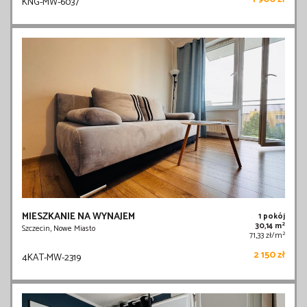
KNG-MW-6037
MIESZKANIE NA WYNAJEM
1 pokój
2
30,14 m
Szczecin, Nowe Miasto
2
71,33 zł/m
2 150 zł
4KAT-MW-2319