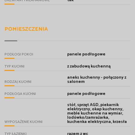
tak
DRZWI ANTYWŁAMANIOWE
POMIESZCZENIA
panele podłogowe
PODŁOGI POKOI
z zabudową kuchenną
TYP KUCHNI
aneks kuchenny - połączony z
salonem
RODZAJ KUCHNI
panele podłogowe
PODŁOGA KUCHNI
stół, sprzęt AGD, piekarnik
elektryczny, okap kuchenny,
meble kuchenne na wymiar,
lodówko/zamrażarka,
kuchenka elektryczna, krzesła
WYPOSAŻENIE KUCHNI
razem z wc
TYP ŁAZIENKI