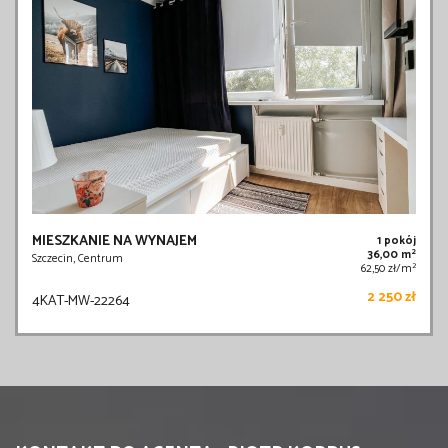
MIESZKANIE NA WYNAJEM
1 pokój
2
36,00 m
Szczecin, Centrum
2
62,50 zł/m
2 250 zł
4KAT-MW-22264