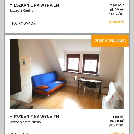
MIESZKANIE NA WYNAJEM
2 pokoje
2
53,00 m
Szczecin, Centrum
2
41,51 zł/m
2 200 zł
4KAT-MW-405
OFERTA SPECJALNA
MIESZKANIE NA WYNAJEM
1 pokój
2
24,00 m
Szczecin, Stare Miasto
2
79,17 zł/m
1 900 zł