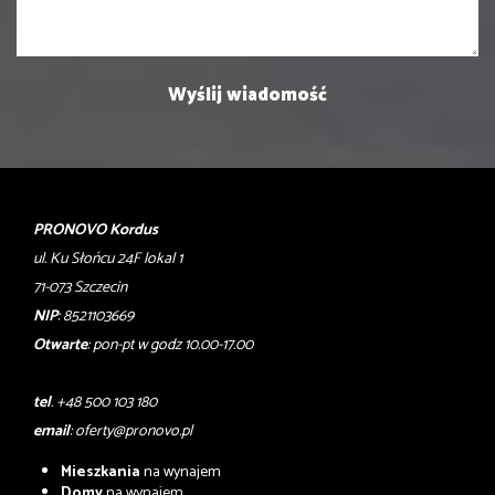
PRONOVO Kordus
ul. Ku Słońcu 24F lokal 1
71-073 Szczecin
NIP
: 8521103669
Otwarte
: pon-pt w godz 10.00-17.00
tel
. +48 500 103 180
email
:
oferty@pronovo.pl
Mieszkania
na wynajem
Domy
na wynajem