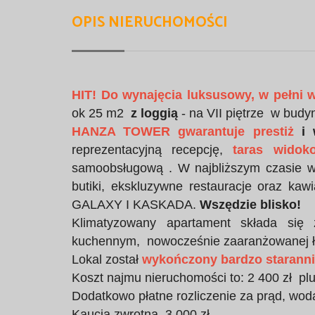
OPIS NIERUCHOMOŚCI
HIT!
Do wynajęcia luksusowy,
w pełni 
ok 25 m2
z loggią
- na VII piętrze w bud
HANZA TOWER
gwarantuje prestiż
i
reprezentacyjną recepcję,
taras widok
samoobsługową . W najbliższym czasie w
butiki, ekskluzywne restauracje oraz kawi
GALAXY I KASKADA.
Wszędzie blisko!
Klimatyzowany apartament składa się
kuchennym, nowocześnie zaaranżowanej łaz
Lokal został
wykończony bardzo starannie
Koszt najmu nieruchomości to: 2 400 zł pl
Dodatkowo płatne rozliczenie za prąd, wod
Kaucja zwrotna 3 000 zł