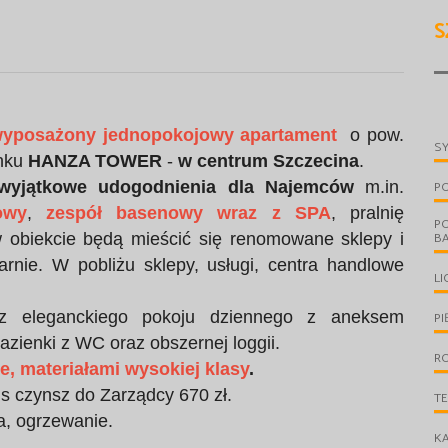
S
wyposażony
jednopokojowy apartamen
t
o pow.
S
ynku
HANZA TOWER
-
w centrum Szczecina
.
 wyjątkowe udogodnienia dla Najemców
m.in.
P
owy
,
zespół basenowy wraz z SPA
, pralnię
P
B
 obiekcie będą mieścić się renomowane sklepy i
arnie. W pobliżu sklepy, usługi, centra handlowe
LI
 z eleganckiego pokoju dziennego z aneksem
PI
ienki z WC oraz obszernej loggii.
R
, materiałami wysokiej klasy
.
us czynsz do Zarządcy 670 zł.
T
a, ogrzewanie.
KA