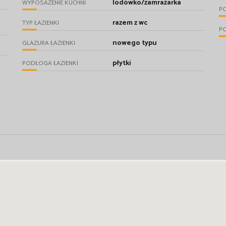
lodówko/zamrażarka
WYPOSAŻENIE KUCHNI
P
razem z wc
TYP ŁAZIENKI
P
nowego typu
GLAZURA ŁAZIENKI
płytki
PODŁOGA ŁAZIENKI