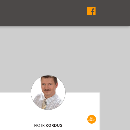
84
OFERT
PIOTR
KORDUS