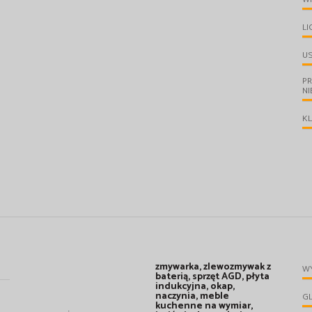
LI
U
P
N
KL
zmywarka, zlewozmywak z
W
baterią, sprzęt AGD, płyta
indukcyjna, okap,
naczynia, meble
G
kuchenne na wymiar,