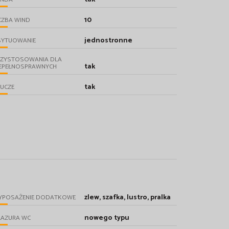
10
CZBA WIND
jednostronne
SYTUOWANIE
RZYSTOSOWANIA DLA
tak
IEPEŁNOSPRAWNYCH
tak
UCZE
zlew, szafka, lustro, pralka
YPOSAŻENIE DODATKOWE
nowego typu
LAZURA WC