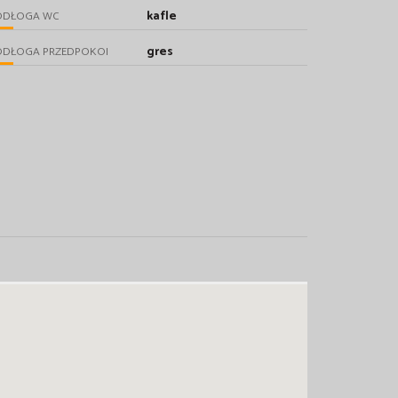
kafle
ODŁOGA WC
gres
ODŁOGA PRZEDPOKOI