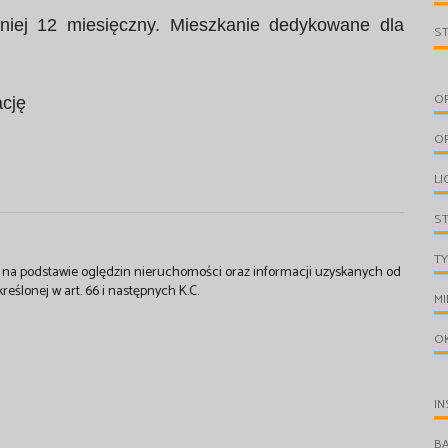
niej 12 miesięczny. Mieszkanie dedykowane dla
S
O
ację
O
LI
S
TY
st na podstawie oględzin nieruchomości oraz informacji uzyskanych od
kreślonej w art. 66 i następnych K.C.
MI
O
IN
B