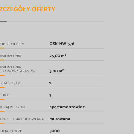
ZCZEGÓŁY OFERTY
OSK-MW-576
YMBOL OFERTY
25,00 m²
OWIERZCHNIA
OWIERZCHNIA
5,00 m²
ALKONÓW/TARASÓW
1
CZBA POKOI
7
ĘTRO
apartamentowiec
ODZAJ BUDYNKU
murowana
ECHNOLOGIA BUDOWLANA
3000
UCJA ZABEZP.