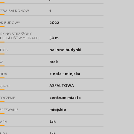
1
ICZBA BALKONÓW
2022
OK BUDOWY
ARKING STRZEŻONY
50 m
DLEGŁOŚĆ W METRACH)
na inne budynki
IDOK
brak
AZ
ciepła - miejska
ODA
ASFALTOWA
OJAZD
centrum miasta
TOCZENIE
miejskie
GRZEWANIE
tak
LARM
tak
INDA