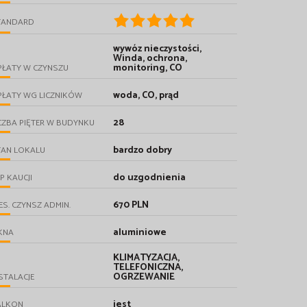
TANDARD
wywóz nieczystości,
Winda, ochrona,
monitoring, CO
PŁATY W CZYNSZU
woda, CO, prąd
PŁATY WG LICZNIKÓW
28
CZBA PIĘTER W BUDYNKU
bardzo dobry
TAN LOKALU
do uzgodnienia
P KAUCJI
670 PLN
ES. CZYNSZ ADMIN.
aluminiowe
KNA
KLIMATYZACJA,
TELEFONICZNA,
OGRZEWANIE
STALACJE
jest
ALKON