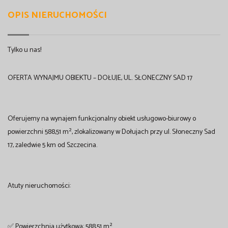
OPIS NIERUCHOMOŚCI
Tylko u nas!
OFERTA WYNAJMU OBIEKTU – DOŁUJE, UL. SŁONECZNY SAD 17
Oferujemy na wynajem funkcjonalny obiekt usługowo-biurowy o
powierzchni 588,51 m², zlokalizowany w Dołujach przy ul. Słoneczny Sad
17, zaledwie 5 km od Szczecina.
Atuty nieruchomości:
✅ Powierzchnia użytkowa: 588,51 m²