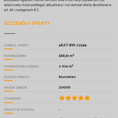
podstawie oględzin nieruchomości oraz informacji uzyskanych od
właściciela, może podlegać aktualizacji i nie stanowi oferty określonej w
art. 66 i następnych K.C.
SZCZEGÓŁY OFERTY
4KAT-BW-22594
SYMBOL OFERTY
588,51 m²
POWIERZCHNIA
2 074 m²
POWIERZCHNIA DZIAŁKI
biurowiec
RODZAJ OBIEKTU
20000
KAUCJA ZABEZP.
STANDARD
-
OPŁATY W CZYNSZU