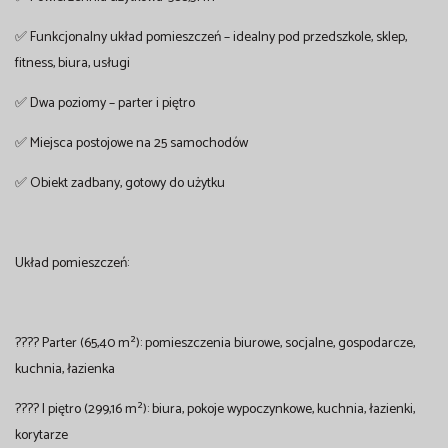
✅ Funkcjonalny układ pomieszczeń – idealny pod przedszkole, sklep,
fitness, biura, usługi
✅ Dwa poziomy – parter i piętro
✅ Miejsca postojowe na 25 samochodów
✅ Obiekt zadbany, gotowy do użytku
Układ pomieszczeń:
???? Parter (65,40 m²): pomieszczenia biurowe, socjalne, gospodarcze,
kuchnia, łazienka
???? I piętro (299,16 m²): biura, pokoje wypoczynkowe, kuchnia, łazienki,
korytarze