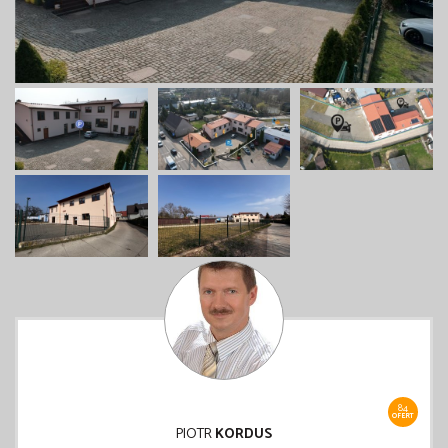
84
OFERT
PIOTR
KORDUS