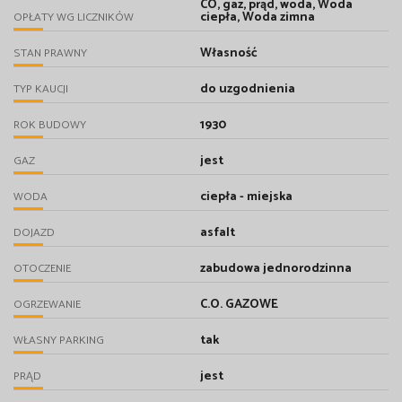
CO, gaz, prąd, woda, Woda
ciepła, Woda zimna
OPŁATY WG LICZNIKÓW
Własność
STAN PRAWNY
do uzgodnienia
TYP KAUCJI
1930
ROK BUDOWY
jest
GAZ
ciepła - miejska
WODA
asfalt
DOJAZD
zabudowa jednorodzinna
OTOCZENIE
C.O. GAZOWE
OGRZEWANIE
tak
WŁASNY PARKING
jest
PRĄD