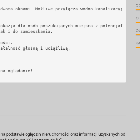
D
 dwoma oknami. Możliwe przyłącza wodno kanalizacyj
O
 okazja dla osób poszukujących miejsca z potencjał
O
ak i do zamieszkania. 

KA
ości. 

ałalność głośną i uciążliwą.

na oglądanie!

st na podstawie oględzin nieruchomości oraz informacji uzyskanych od