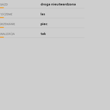
droga nieutwardzona
OJAZD
las
TOCZENIE
piec
GRZEWANIE
tak
NALIZACJA