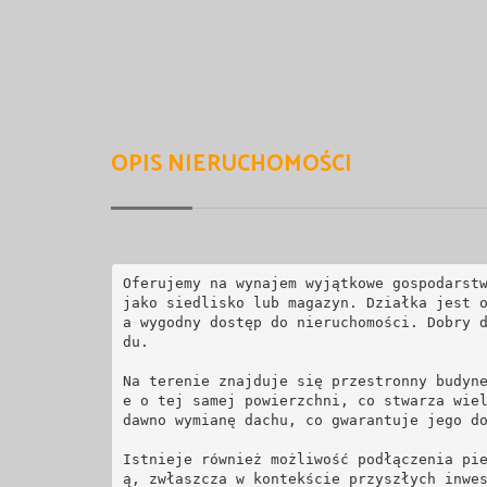
OPIS NIERUCHOMOŚCI
Oferujemy na wynajem wyjątkowe gospodarstw
jako siedlisko lub magazyn. Działka jest 
a wygodny dostęp do nieruchomości. Dobry 
du.

Na terenie znajduje się przestronny budyn
e o tej samej powierzchni, co stwarza wie
dawno wymianę dachu, co gwarantuje jego do
Istnieje również możliwość podłączenia pi
ą, zwłaszcza w kontekście przyszłych inwes