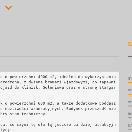
S
o o powierzchni 4000 m2, idealne do wykorzystania 
S
ogrodzona, z dwiema bramami wjazdowymi, co zapewni
dojazd do Klinisk, Goleniowa oraz w stronę Stargar
P
PO
ek o powierzchni 600 m2, a także dodatkowe poddasz
le możliwości aranżacyjnych. Budynek przeszedł nie
RO
bry stan techniczny. 

eca, co czyni tę ofertę jeszcze bardziej atrakcyjn
KA
tycji. 
