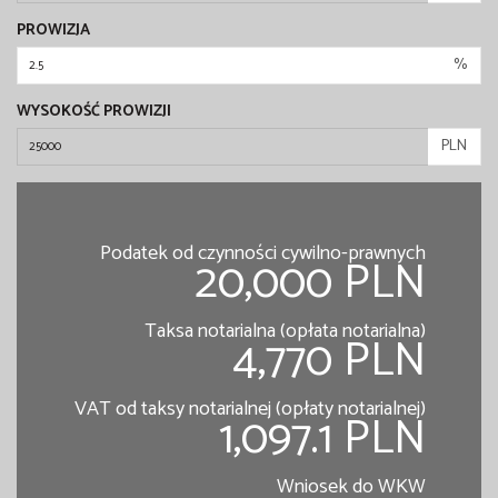
PROWIZJA
%
WYSOKOŚĆ PROWIZJI
PLN
Podatek od czynności cywilno-prawnych
20,000 PLN
Taksa notarialna (opłata notarialna)
4,770 PLN
VAT od taksy notarialnej (opłaty notarialnej)
1,097.1 PLN
Wniosek do WKW