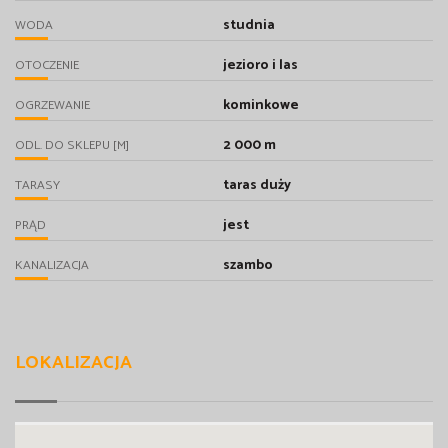
studnia
WODA
jezioro i las
OTOCZENIE
kominkowe
OGRZEWANIE
2 000 m
ODL. DO SKLEPU [M]
taras duży
TARASY
jest
PRĄD
szambo
KANALIZACJA
LOKALIZACJA