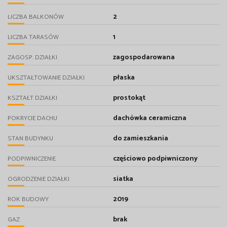
2
LICZBA BALKONÓW
1
LICZBA TARASÓW
zagospodarowana
ZAGOSP. DZIAŁKI
płaska
UKSZTAŁTOWANIE DZIAŁKI
prostokąt
KSZTAŁT DZIAŁKI
dachówka ceramiczna
POKRYCIE DACHU
do zamieszkania
STAN BUDYNKU
częściowo podpiwniczony
PODPIWNICZENIE
siatka
OGRODZENIE DZIAŁKI
2019
ROK BUDOWY
brak
GAZ