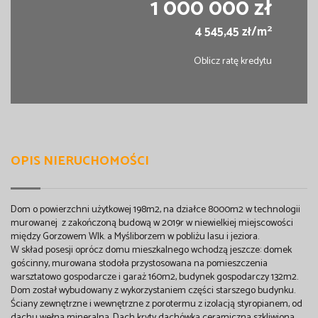
1 000 000 zł
2
4 545,45 zł/m
Oblicz ratę kredytu
OPIS NIERUCHOMOŚCI
Dom o powierzchni użytkowej 198m2, na działce 8000m2 w technologii
murowanej z zakończoną budową w 2019r w niewielkiej miejscowości
między Gorzowem Wlk. a Myśliborzem w pobliżu lasu i jeziora.
W skład posesji oprócz domu mieszkalnego wchodzą jeszcze: domek
gościnny, murowana stodoła przystosowana na pomieszczenia
warsztatowo gospodarcze i garaż 160m2, budynek gospodarczy 132m2.
Dom został wybudowany z wykorzystaniem części starszego budynku.
Ściany zewnętrzne i wewnętrzne z porotermu z izolacją styropianem, od
dachu wełną mineralną. Dach kryty dachówką ceramiczną szkliwioną.