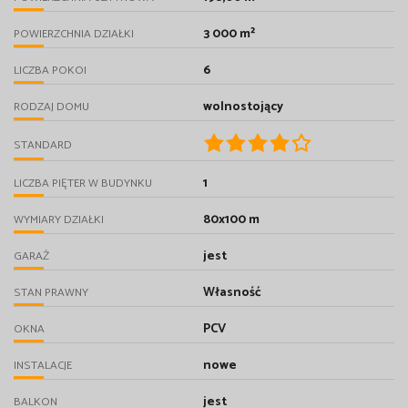
3 000 m²
POWIERZCHNIA DZIAŁKI
6
LICZBA POKOI
wolnostojący
RODZAJ DOMU
STANDARD
1
LICZBA PIĘTER W BUDYNKU
80x100 m
WYMIARY DZIAŁKI
jest
GARAŻ
Własność
STAN PRAWNY
PCV
OKNA
nowe
INSTALACJE
jest
BALKON