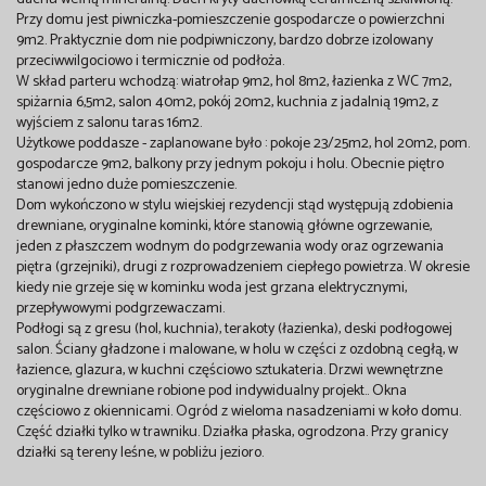
Przy domu jest piwniczka-pomieszczenie gospodarcze o powierzchni
9m2. Praktycznie dom nie podpiwniczony, bardzo dobrze izolowany
przeciwwilgociowo i termicznie od podłoża.
W skład parteru wchodzą: wiatrołap 9m2, hol 8m2, łazienka z WC 7m2,
spiżarnia 6,5m2, salon 40m2, pokój 20m2, kuchnia z jadalnią 19m2, z
wyjściem z salonu taras 16m2.
Użytkowe poddasze - zaplanowane było : pokoje 23/25m2, hol 20m2, pom.
gospodarcze 9m2, balkony przy jednym pokoju i holu. Obecnie piętro
stanowi jedno duże pomieszczenie.
Dom wykończono w stylu wiejskiej rezydencji stąd występują zdobienia
drewniane, oryginalne kominki, które stanowią główne ogrzewanie,
jeden z płaszczem wodnym do podgrzewania wody oraz ogrzewania
piętra (grzejniki), drugi z rozprowadzeniem ciepłego powietrza. W okresie
kiedy nie grzeje się w kominku woda jest grzana elektrycznymi,
przepływowymi podgrzewaczami.
Podłogi są z gresu (hol, kuchnia), terakoty (łazienka), deski podłogowej
salon. Ściany gładzone i malowane, w holu w części z ozdobną cegłą, w
łazience, glazura, w kuchni częściowo sztukateria. Drzwi wewnętrzne
oryginalne drewniane robione pod indywidualny projekt.. Okna
częściowo z okiennicami. Ogród z wieloma nasadzeniami w koło domu.
Część działki tylko w trawniku. Działka płaska, ogrodzona. Przy granicy
działki są tereny leśne, w pobliżu jezioro.