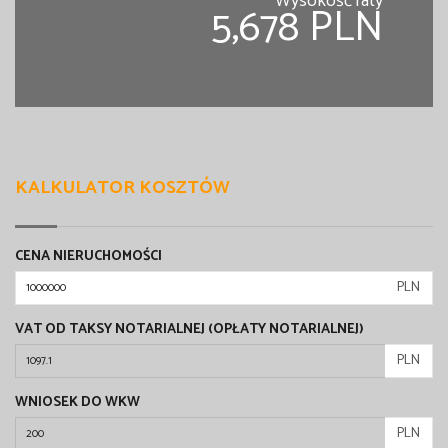
Wysokość raty
5,678 PLN
KALKULATOR KOSZTÓW
CENA NIERUCHOMOŚCI
PLN
VAT OD TAKSY NOTARIALNEJ (OPŁATY NOTARIALNEJ)
PLN
WNIOSEK DO WKW
PLN