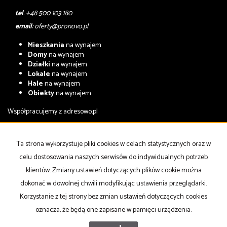
tel
. +48 500 103 180
email
:
oferty@pronovo.pl
Mieszkania
na wynajem
Domy
na wynajem
Działki
na wynajem
Lokale
na wynajem
Hale
na wynajem
Obiekty
na wynajem
Współpracujemy z
adresowo.pl
Mieszkania
na sprzedaż
Domy
na sprzedaż
Ta strona wykorzystuje pliki cookies w celach statystycznych oraz w
Działki
na sprzedaż
celu dostosowania naszych serwisów do indywidualnych potrzeb
Lokale
na sprzedaż
Hale
na sprzedaż
klientów. Zmiany ustawień dotyczących plików cookie można
Obiekty
na sprzedaż
dokonać w dowolnej chwili modyfikując ustawienia przeglądarki.
Korzystanie z tej strony bez zmian ustawień dotyczących cookies
Strona główna
notatnik
Kup
Sprzedaj
Kontakt
oznacza, że będą one zapisane w pamięci urządzenia.