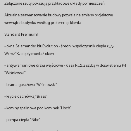
Załączone rzuty pokazują przykładowe układy pomieszczeń.
Aktualne zaawansowanie budowy pozwala na zmiany projektowe
wewnątrz budynku według preferencji klienta.
Standard Premium!
- okna Salamander bluEvolution - średni współczynnik ciepła 0,75
W/m2*K, ciepły montaż okien
- antywłamaniowe drzwi wejściowe - klasa RC2, z szybą w doświetleniu P4
"Wiśniowski"
- brama garażowa "Wiśniowski"
- krycie dachówką "Brass"
- kominy spalinowe pod kominek "Hoch"
- pompa ciepła "Nibe"