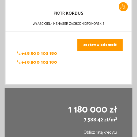
84
OFERT
PIOTR
KORDUS
WŁAŚCICIEL- MENAGER ZACHODNIOPOMORSKIE
zostaw wiadomość
+48 500 103 180
+48 500 103 180
1 180 000 zł
2
7 588,42 zł/m
Oblicz ratę kredytu