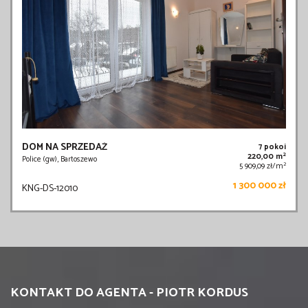
DOM NA SPRZEDAŻ
7 pokoi
2
220,00 m
Police (gw), Bartoszewo
2
5 909,09 zł/m
1 300 000 zł
KNG-DS-12010
KONTAKT DO AGENTA - PIOTR KORDUS