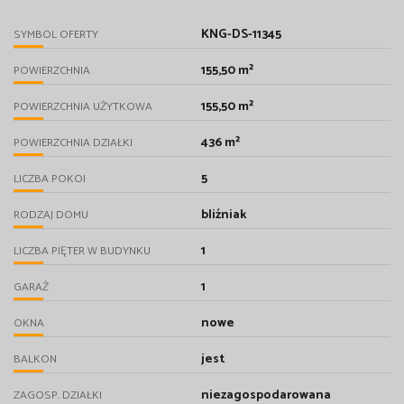
KNG-DS-11345
SYMBOL OFERTY
155,50 m²
POWIERZCHNIA
155,50 m²
POWIERZCHNIA UŻYTKOWA
436 m²
POWIERZCHNIA DZIAŁKI
5
LICZBA POKOI
bliźniak
RODZAJ DOMU
1
LICZBA PIĘTER W BUDYNKU
1
GARAŻ
nowe
OKNA
jest
BALKON
niezagospodarowana
ZAGOSP. DZIAŁKI