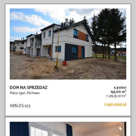
DOM NA SPRZEDAŻ
5 pokoi
2
155,00 m
Police (gw), Pilchowo
2
7 419,35 zł/m
1 150 000 zł
ARN-DS-123