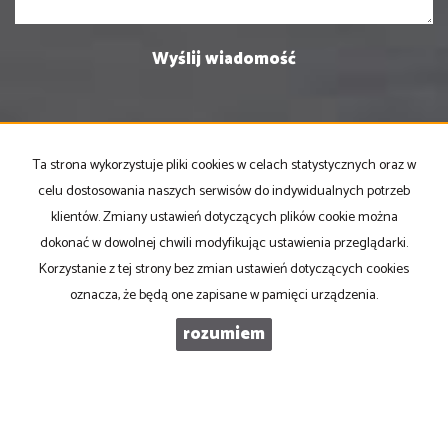
Ta strona wykorzystuje pliki cookies w celach statystycznych oraz w
PRONOVO Kordus
celu dostosowania naszych serwisów do indywidualnych potrzeb
ul. Ku Słońcu 24F lokal 1
klientów. Zmiany ustawień dotyczących plików cookie można
71-073 Szczecin
dokonać w dowolnej chwili modyfikując ustawienia przeglądarki.
NIP
: 8521103669
Korzystanie z tej strony bez zmian ustawień dotyczących cookies
Otwarte
: pon-pt w godz 10.00-17.00
oznacza, że będą one zapisane w pamięci urządzenia.
rozumiem
tel
. +48 500 103 180
email
:
oferty@pronovo.pl
Mieszkania
na wynajem
Domy
na wynajem
Działki
na wynajem