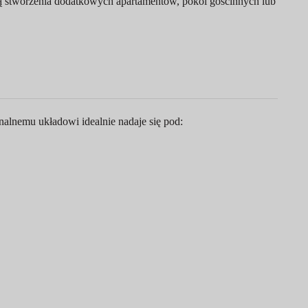
ią stworzenia dodatkowych apartamentów, pokoi gościnnych lub
alnemu układowi idealnie nadaje się pod: