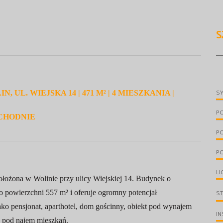
S
S
UL. WIEJSKA 14 | 471 M² | 4 MIESZKANIA |
P
ACHODNIE
P
PO
LI
łożona w Wolinie przy ulicy Wiejskiej 14. Budynek o
S
o powierzchni 557 m² i oferuje ogromny potencjał
ko pensjonat, aparthotel, dom gościnny, obiekt pod wynajem
IN
a pod najem mieszkań.