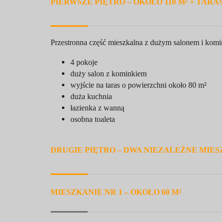
PIERWSZE PIĘTRO – OKOŁO 110 M² + TARAS
Przestronna część mieszkalna z dużym salonem i kom
4 pokoje
duży salon z kominkiem
wyjście na taras o powierzchni około 80 m²
duża kuchnia
łazienka z wanną
osobna toaleta
DRUGIE PIĘTRO – DWA NIEZALEŻNE MIE
MIESZKANIE NR 1 – OKOŁO 60 M²