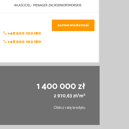
WŁAŚCICIEL- MENAGER ZACHODNIOPOMORSKIE
zostaw wiadomość
+48 500 103 180
+48 500 103 180
1 400 000 zł
2
2 970,63 zł/m
Oblicz ratę kredytu