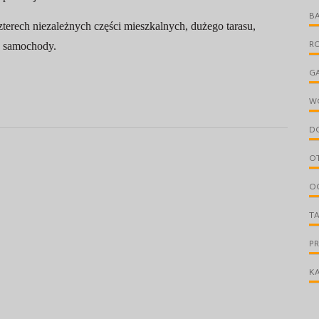
B
erech niezależnych części mieszkalnych, dużego tarasu,
R
a samochody.
G
W
D
O
O
T
P
KA