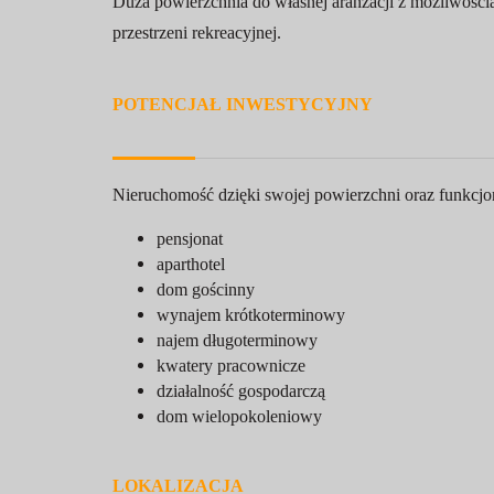
Duża powierzchnia do własnej aranżacji z możliwośc
przestrzeni rekreacyjnej.
POTENCJAŁ INWESTYCYJNY
Nieruchomość dzięki swojej powierzchni oraz funkcjon
pensjonat
aparthotel
dom gościnny
wynajem krótkoterminowy
najem długoterminowy
kwatery pracownicze
działalność gospodarczą
dom wielopokoleniowy
LOKALIZACJA