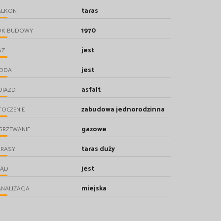
taras
ALKON
1970
OK BUDOWY
jest
AZ
jest
ODA
asfalt
OJAZD
zabudowa jednorodzinna
TOCZENIE
gazowe
GRZEWANIE
taras duży
ARASY
jest
RĄD
miejska
NALIZACJA