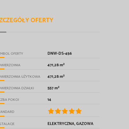
ZCZEGÓŁY OFERTY
DNW-DS-456
YMBOL OFERTY
471,28 m²
OWIERZCHNIA
471,28 m²
OWIERZCHNIA UŻYTKOWA
557 m²
WIERZCHNIA DZIAŁKI
14
CZBA POKOI
TANDARD
ELEKTRYCZNA, GAZOWA
STALACJE