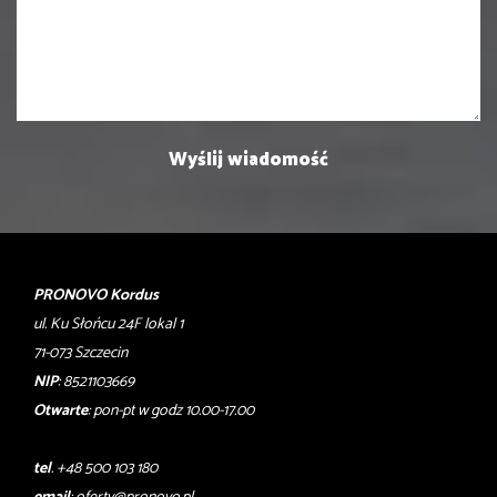
PRONOVO Kordus
ul. Ku Słońcu 24F lokal 1
71-073 Szczecin
NIP
: 8521103669
Otwarte
: pon-pt w godz 10.00-17.00
tel
. +48 500 103 180