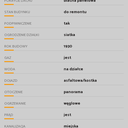
blacha panelowa
POKRYCIE DACHU
do remontu
STAN BUDYNKU
tak
PODPIWNICZENIE
siatka
OGRODZENIE DZIAŁKI
1930
ROK BUDOWY
jest
GAZ
na działce
WODA
asfaltowa/kostka
DOJAZD
panorama
OTOCZENIE
węglowe
OGRZEWANIE
jest
PRĄD
miejska
KANALIZACJA