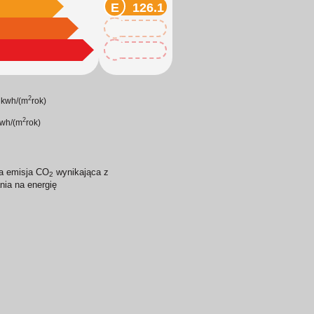
126.1
126.1
126.1
7
2
kwh/(m
rok)
2
wh/(m
rok)
a emisja CO
wynikająca z
2
nia na energię