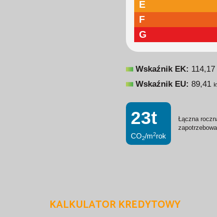
E
F
G
Wskaźnik EK:
114,1
Wskaźnik EU:
89,41
k
23t
Łączna roczn
zapotrzebowa
2
CO
/m
rok
2
KALKULATOR KREDYTOWY