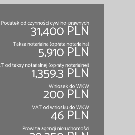
Podatek od czynności cywilno-prawnych
31,400 PLN
Taksa notarialna (opłata notarialna)
5,910 PLN
T od taksy notarialnej (opłaty notarialnej)
1,359.3 PLN
Wniosek do WKW
200 PLN
VAT od wniosku do WKW
46 PLN
Prowizja agencji nieruchomości