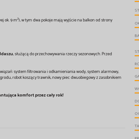
S
2
ej ok. 9 m
), w tym dwa pokoje mają wyjście na balkon od strony
O
B
S
ddaszu
, służącą do przechowywania rzeczy sezonowych. Przed
R
wiązań: system filtrowania i odkamieniania wody, system alarmowy,
G
grodu, robot koszący trawnik, nowy piec dwuobiegowy z zasobnikiem
W
tująca komfort przez cały rok!
D
O
T
P