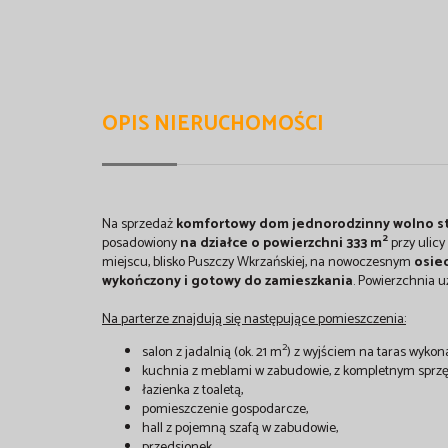
OPIS NIERUCHOMOŚCI
Na sprzedaż
komfortowy dom jednorodzinny
wolno s
2
posadowiony
na działce o powierzchni 333 m
przy ulic
miejscu, blisko Puszczy Wkrzańskiej, na nowoczesnym
osie
wykończony i gotowy do zamieszkania
. Powierzchnia u
Na parterze znajdują się następujące pomieszczenia:
2
salon z jadalnią (ok. 21 m
) z wyjściem na taras wyko
kuchnia z meblami w zabudowie, z kompletnym spr
łazienka z toaletą,
pomieszczenie gospodarcze,
hall z pojemną szafą w zabudowie,
przedsionek.