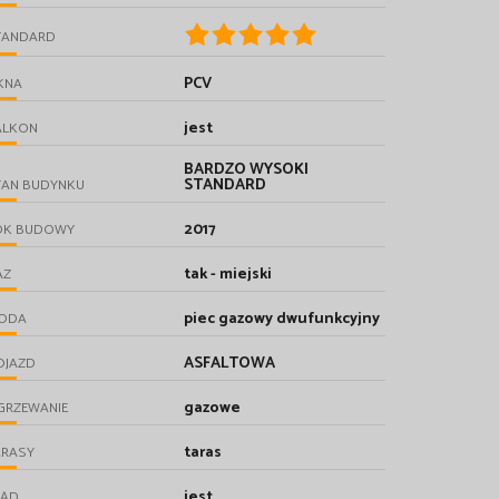
TANDARD
PCV
KNA
jest
ALKON
BARDZO WYSOKI
STANDARD
TAN BUDYNKU
2017
OK BUDOWY
tak - miejski
AZ
piec gazowy dwufunkcyjny
ODA
ASFALTOWA
OJAZD
gazowe
GRZEWANIE
taras
ARASY
jest
RĄD