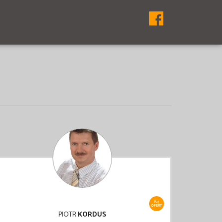
84
OFERT
PIOTR
KORDUS