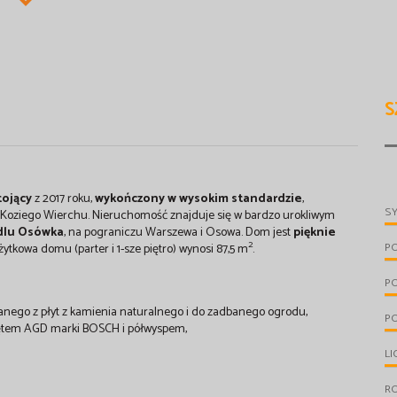
S
tojący
z 2017 roku,
wykończony w wysokim standardzie
,
S
y Koziego Wierchu. Nieruchomość znajduje się w bardzo urokliwym
dlu Osówka
, na pograniczu Warszewa i Osowa. Dom jest
pięknie
2
P
żytkowa domu (parter i 1-sze piętro) wynosi 87,5 m
.
P
nanego z płyt z kamienia naturalnego i do zadbanego ogrodu,
PO
zętem AGD marki BOSCH i półwyspem,
LI
R