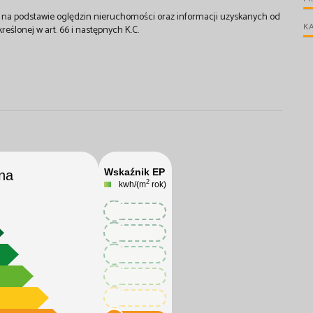
st na podstawie oględzin nieruchomości oraz informacji uzyskanych od
KA
kreślonej w art. 66 i następnych K.C.
Wskaźnik EP
na
2
kwh/(m
rok)
126.1
126.1
126.1
126.1
126.1