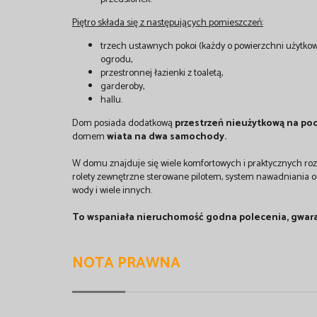
Piętro składa się z następujących pomieszczeń:
trzech ustawnych pokoi (każdy o powierzchni użytkow
ogrodu,
przestronnej łazienki z toaletą,
garderoby,
hallu.
Dom posiada dodatkową
przestrzeń nieużytkową na po
domem
wiata na dwa samochody.
W domu znajduje się wiele komfortowych i praktycznych roz
rolety zewnętrzne sterowane pilotem, system nawadniania o
wody i wiele innych.
To wspaniała nieruchomość godna polecenia, gwaran
NOTA PRAWNA