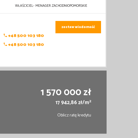
WŁAŚCICIEL- MENAGER ZACHODNIOPOMORSKIE
zostaw wiadomość
+48 500 103 180
+48 500 103 180
1 570 000 zł
2
17 942,86 zł/m
Oblicz ratę kredytu