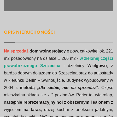
OPIS NIERUCHOMOŚCI
Na sprzedaż
dom wolnostojący
o pow. całkowitej ok. 221
m2 posadowiony na działce 1 2
66 m2
-
w zielonej części
prawobrzeżnego Szczecina
- dzi
elnicy
Wielgowo
, z
bardzo dobrym dojazdem do Szczecina oraz do autostrady
w kierunku Berlin – Świnoujście. Budynek wybudowany
w
2004 r.
metodą
„dla siebie, nie na sprzedaż”
.
Część
mieszkalna składa się z 2 poziomów. Parter to: wiatrołap,
następnie
reprezentacyjny hol z obszernym i salonem
z
wyjściem
na taras,
dużej kuchni z aneksem jadalnym,
sypialni, łazienki z WC, pom. gospodarczego oraz garażu