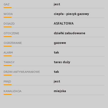
jest
GAZ
ciepła - piecyk gazowy
WODA
ASFALTOWA
DOJAZD
działki zabudowane
OTOCZENIE
gazowe
OGRZEWANIE
tak
ALARM
taras duży
TARASY
tak
DRZWI ANTYWŁAMANIOWE
jest
PRĄD
miejska
KANALIZACJA