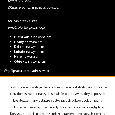
NIP
: 8521103669
Otwarte
: pon-pt w godz 10.00-17.00
tel
. +48 500 103 180
email
:
oferty@pronovo.pl
Mieszkania
na wynajem
Domy
na wynajem
Działki
na wynajem
Lokale
na wynajem
Hale
na wynajem
Obiekty
na wynajem
Współpracujemy z
adresowo.pl
Mieszkania
na sprzedaż
Domy
na sprzedaż
Ta strona wykorzystuje pliki cookies w celach statystycznych oraz w
Działki
na sprzedaż
celu dostosowania naszych serwisów do indywidualnych potrzeb
Lokale
na sprzedaż
Hale
na sprzedaż
klientów. Zmiany ustawień dotyczących plików cookie można
Obiekty
na sprzedaż
dokonać w dowolnej chwili modyfikując ustawienia przeglądarki.
Korzystanie z tej strony bez zmian ustawień dotyczących cookies