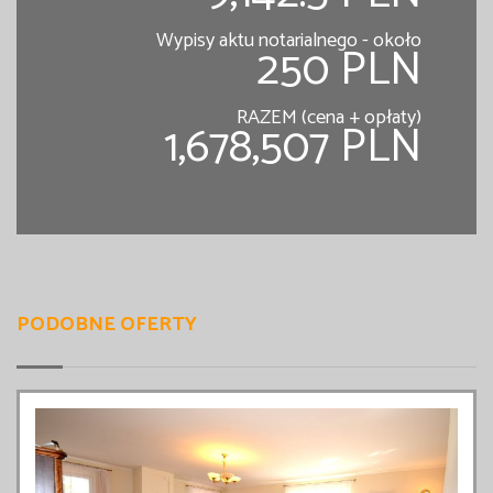
Wypisy aktu notarialnego - około
250 PLN
RAZEM (cena + opłaty)
1,678,507 PLN
PODOBNE OFERTY