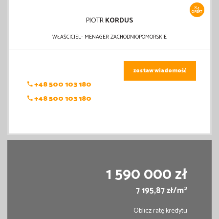
84
OFERT
PIOTR
KORDUS
WŁAŚCICIEL- MENAGER ZACHODNIOPOMORSKIE
zostaw wiadomość
+48 500 103 180
+48 500 103 180
1 590 000 zł
2
7 195,87 zł/m
Oblicz ratę kredytu