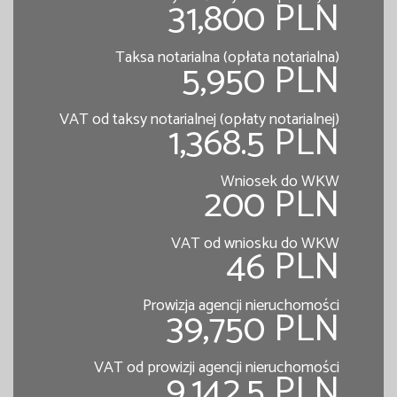
31,800 PLN
Taksa notarialna (opłata notarialna)
5,950 PLN
VAT od taksy notarialnej (opłaty notarialnej)
1,368.5 PLN
Wniosek do WKW
200 PLN
VAT od wniosku do WKW
46 PLN
Prowizja agencji nieruchomości
39,750 PLN
VAT od prowizji agencji nieruchomości
9,142.5 PLN