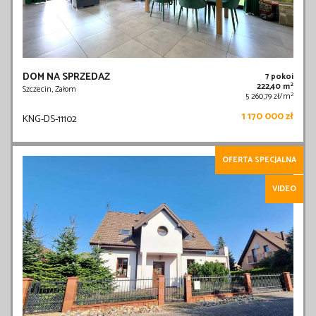
DOM NA SPRZEDAŻ
7 pokoi
2
222,40 m
Szczecin, Załom
2
5 260,79 zł/m
1 170 000 zł
KNG-DS-11102
OFERTA SPECJALNA
VIDEO