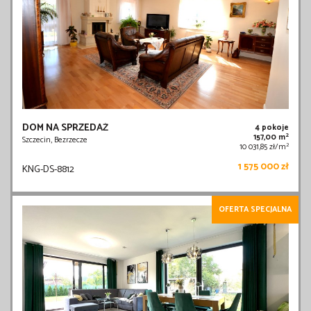
DOM NA SPRZEDAŻ
4 pokoje
2
157,00 m
Szczecin, Bezrzecze
2
10 031,85 zł/m
1 575 000 zł
KNG-DS-8812
OFERTA SPECJALNA