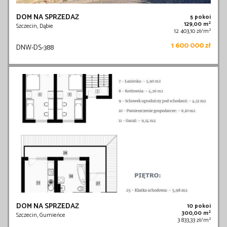
DOM NA SPRZEDAŻ
5 pokoi
2
129,00 m
Szczecin, Dąbie
2
12 403,10 zł/m
1 600 000 zł
DNW-DS-388
DOM NA SPRZEDAŻ
10 pokoi
2
300,00 m
Szczecin, Gumieńce
2
3 833,33 zł/m