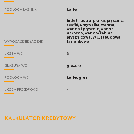
kafle
PODŁOGA ŁAZIENKI
bidet, lustro, pralka, prysznic,
szafki, umywalka, wanna,
wanna i prysznic, wanna
narożna, wanna/kabina
prysznicowa, WC, zabudowa
łazienkowa
WYPOSAŻENIE ŁAZIENKI
3
LICZBA WC
glazura
GLAZURA WC
kafle, gres
PODŁOGA WC
4
LICZBA PRZEDPOKOI
KALKULATOR KREDYTOWY