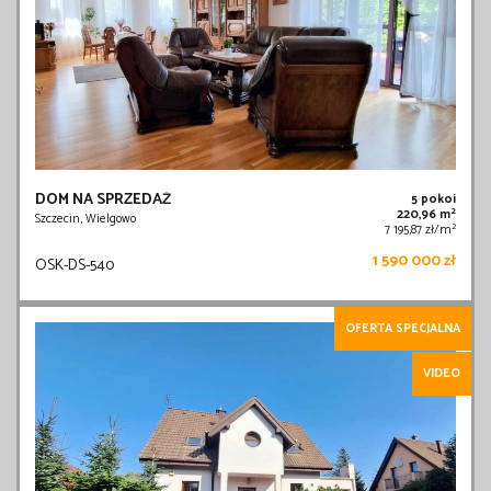
DOM NA SPRZEDAŻ
5 pokoi
2
220,96 m
Szczecin, Wielgowo
2
7 195,87 zł/m
1 590 000 zł
OSK-DS-540
OFERTA SPECJALNA
VIDEO