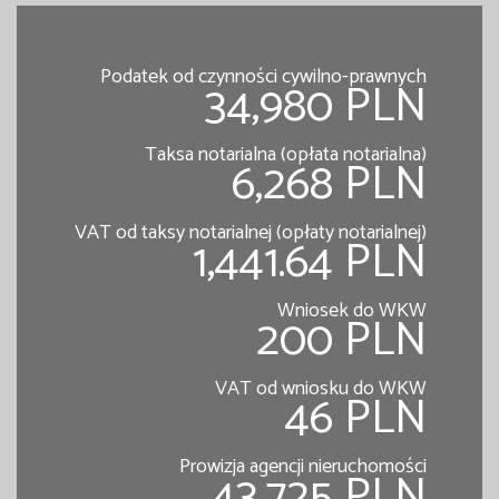
Podatek od czynności cywilno-prawnych
34,980 PLN
Taksa notarialna (opłata notarialna)
6,268 PLN
VAT od taksy notarialnej (opłaty notarialnej)
1,441.64 PLN
Wniosek do WKW
200 PLN
VAT od wniosku do WKW
46 PLN
Prowizja agencji nieruchomości
43,725 PLN