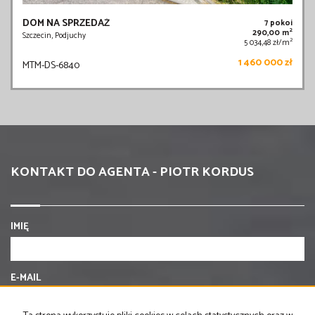
DOM NA SPRZEDAŻ
7 pokoi
2
290,00 m
Szczecin, Podjuchy
2
5 034,48 zł/m
1 460 000 zł
MTM-DS-6840
KONTAKT DO AGENTA - PIOTR KORDUS
IMIĘ
E-MAIL