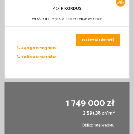
84
OFERT
PIOTR
KORDUS
WŁAŚCICIEL- MENAGER ZACHODNIOPOMORSKIE
zostaw wiadomość
+48 500 103 180
+48 500 103 180
1 749 000 zł
2
3 591,38 zł/m
Oblicz ratę kredytu