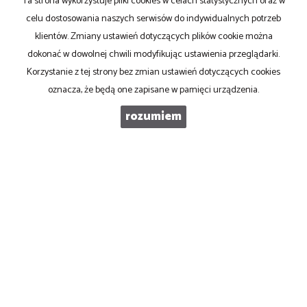
Ta strona wykorzystuje pliki cookies w celach statystycznych oraz w
TELEFON KOMÓRKOWY
celu dostosowania naszych serwisów do indywidualnych potrzeb
klientów. Zmiany ustawień dotyczących plików cookie można
dokonać w dowolnej chwili modyfikując ustawienia przeglądarki.
KOD ZABEZPIECZAJĄCY
Korzystanie z tej strony bez zmian ustawień dotyczących cookies
oznacza, że będą one zapisane w pamięci urządzenia.
WIADOMOŚĆ
rozumiem