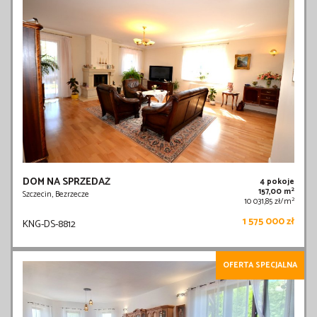
DOM NA SPRZEDAŻ
4 pokoje
2
157,00 m
Szczecin, Bezrzecze
2
10 031,85 zł/m
1 575 000 zł
KNG-DS-8812
OFERTA SPECJALNA