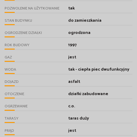
tak
POZWOLENIE NA UŻYTKOWANIE
do zamieszkania
STAN BUDYNKU
ogrodzona
OGRODZENIE DZIAŁKI
1997
ROK BUDOWY
jest
GAZ
tak - ciepła piec dwufunkcyjny
WODA
asfalt
DOJAZD
działki zabudowane
OTOCZENIE
c.o.
OGRZEWANIE
taras duży
TARASY
jest
PRĄD