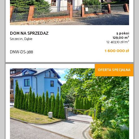
DOM NA SPRZEDAŻ
5 pokoi
2
129,00 m
Szczecin, Dąbie
2
12 403,10 zł/m
1 600 000 zł
DNW-DS-388
OFERTA SPECJALNA