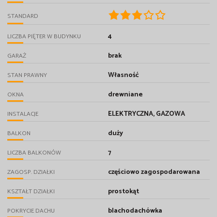
STANDARD
4
LICZBA PIĘTER W BUDYNKU
brak
GARAŻ
Własność
STAN PRAWNY
drewniane
OKNA
ELEKTRYCZNA, GAZOWA
INSTALACJE
duży
BALKON
7
LICZBA BALKONÓW
częściowo zagospodarowana
ZAGOSP. DZIAŁKI
prostokąt
KSZTAŁT DZIAŁKI
blachodachówka
POKRYCIE DACHU