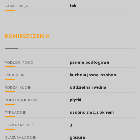
tak
KANALIZACJA
POMIESZCZENIA
panele podłogowe
PODŁOGI POKOI
kuchnia jasna, osobno
TYP KUCHNI
oddzielna i widna
RODZAJ KUCHNI
płytki
PODŁOGA KUCHNI
osobno z wc, z oknem
TYP ŁAZIENKI
3
LICZBA ŁAZIENEK
glazura
GLAZURA ŁAZIENKI