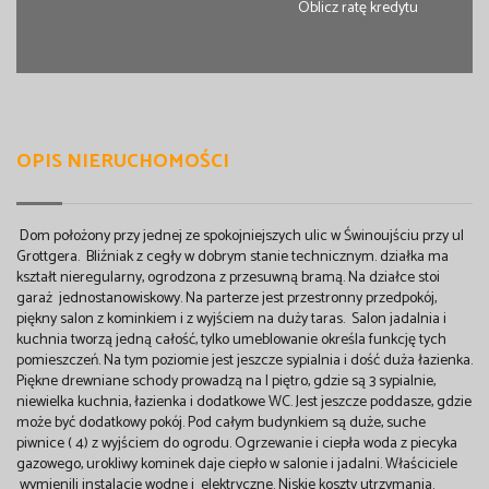
Oblicz ratę kredytu
OPIS NIERUCHOMOŚCI
Dom położony przy jednej ze spokojniejszych ulic w Świnoujściu przy ul
Grottgera. Bliźniak z cegły w dobrym stanie technicznym. działka ma
kształt nieregularny, ogrodzona z przesuwną bramą. Na działce stoi
garaż jednostanowiskowy. Na parterze jest przestronny przedpokój,
piękny salon z kominkiem i z wyjściem na duży taras. Salon jadalnia i
kuchnia tworzą jedną całość, tylko umeblowanie określa funkcję tych
pomieszczeń. Na tym poziomie jest jeszcze sypialnia i dość duża łazienka.
Piękne drewniane schody prowadzą na I piętro, gdzie są 3 sypialnie,
niewielka kuchnia, łazienka i dodatkowe WC. Jest jeszcze poddasze, gdzie
może być dodatkowy pokój. Pod całym budynkiem są duże, suche
piwnice ( 4) z wyjściem do ogrodu. Ogrzewanie i ciepła woda z piecyka
gazowego, urokliwy kominek daje ciepło w salonie i jadalni. Właściciele
wymienili instalacje wodne i elektryczne. Niskie koszty utrzymania.