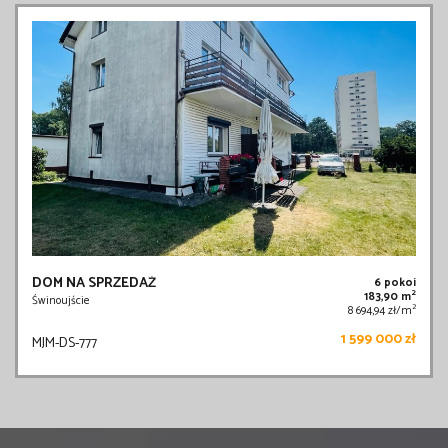
DOM NA SPRZEDAŻ
6 pokoi
2
183,90 m
Świnoujście
2
8 694,94 zł/m
1 599 000 zł
MJM-DS-777