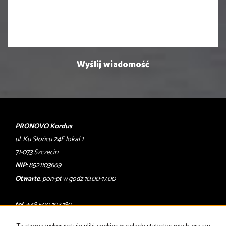
PRONOVO Kordus
ul. Ku Słońcu 24F lokal 1
71-073 Szczecin
NIP
: 8521103669
Otwarte
: pon-pt w godz 10.00-17.00
tel
. +48 500 103 180
email
:
oferty@pronovo.pl