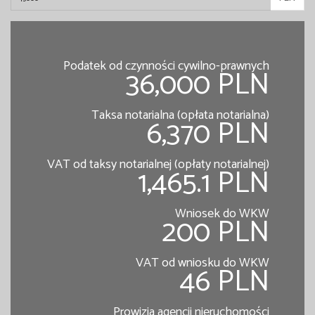
Podatek od czynności cywilno-prawnych
36,000 PLN
Taksa notarialna (opłata notarialna)
6,370 PLN
VAT od taksy notarialnej (opłaty notarialnej)
1,465.1 PLN
Wniosek do WKW
200 PLN
VAT od wniosku do WKW
46 PLN
Prowizja agencji nieruchomości