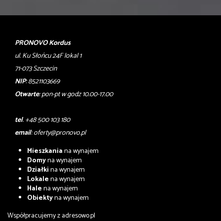
PRONOVO Kordus
ul. Ku Słońcu 24F lokal 1
71-073 Szczecin
NIP
: 8521103669
Otwarte
: pon-pt w godz 10.00-17.00
tel
. +48 500 103 180
email
:
oferty@pronovo.pl
Mieszkania
na wynajem
Domy
na wynajem
Działki
na wynajem
Lokale
na wynajem
Hale
na wynajem
Obiekty
na wynajem
Współpracujemy z
adresowo.pl