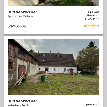
DOM NA SPRZEDAŻ
4 pokoje
2
80,00 m
Pyrzyce (gw), Mielęcin
2
1 875,00 zł/m
150 000 zł
DNW-DS-476
DOM NA SPRZEDAŻ
2
300,00 m
Kołbaskowo, Bobolin