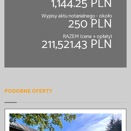
1,144.25 PLN
Wypisy aktu notarialnego - około
250 PLN
RAZEM (cena + opłaty)
211,521.43 PLN
PODOBNE OFERTY