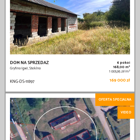
DOM NA SPRZEDAŻ
6 pokoi
2
168,00 m
Gryfino (gw), Steklno
2
1 005,95 zł/m
169 000 zł
KNG-DS-11897
OFERTA SPECJALNA
VIDEO