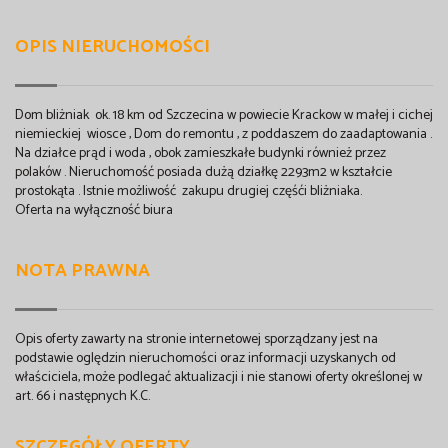
OPIS NIERUCHOMOŚCI
Dom bliżniak ok. 18 km od Szczecina w powiecie Krackow w małej i cichej
niemieckiej wiosce , Dom do remontu , z poddaszem do zaadaptowania .
Na działce prąd i woda , obok zamieszkałe budynki również przez
polaków . Nieruchomość posiada dużą działkę 2293m2 w kształcie
prostokąta . Istnie możliwość zakupu drugiej częśći bliżniaka.
Oferta na wyłączność biura
NOTA PRAWNA
Opis oferty zawarty na stronie internetowej sporządzany jest na
podstawie oględzin nieruchomości oraz informacji uzyskanych od
właściciela, może podlegać aktualizacji i nie stanowi oferty określonej w
art. 66 i następnych K.C.
SZCZEGÓŁY OFERTY