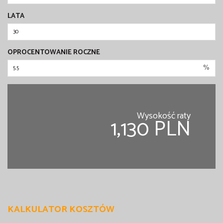
LATA
OPROCENTOWANIE ROCZNE
%
Wysokość raty
1,130 PLN
KALKULATOR KOSZTÓW