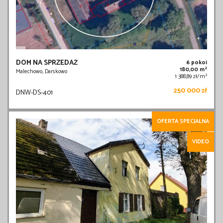
DOM NA SPRZEDAŻ
6 pokoi
2
180,00 m
Malechowo, Darskowo
2
1 388,89 zł/m
250 000 zł
DNW-DS-401
OFERTA SPECJALNA
VIDEO