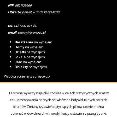
NIP
: 8521103669
Otwarte
: pon-pt w godz 10.00-17.00
tel
. +48 500 103 180
email
:
oferty@pronovo.pl
Mieszkania
na wynajem
Domy
na wynajem
Działki
na wynajem
Lokale
na wynajem
Hale
na wynajem
Obiekty
na wynajem
Współpracujemy z
adresowo.pl
Mieszkania
na sprzedaż
Domy
na sprzedaż
Ta strona wykorzystuje pliki cookies w celach statystycznych oraz w
Działki
na sprzedaż
celu dostosowania naszych serwisów do indywidualnych potrzeb
Lokale
na sprzedaż
Hale
na sprzedaż
klientów. Zmiany ustawień dotyczących plików cookie można
Obiekty
na sprzedaż
dokonać w dowolnej chwili modyfikując ustawienia przeglądarki.