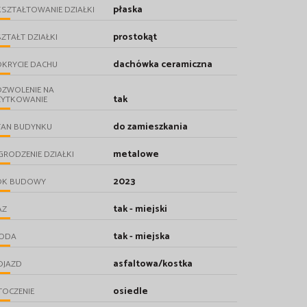
płaska
SZTAŁTOWANIE DZIAŁKI
prostokąt
ZTAŁT DZIAŁKI
dachówka ceramiczna
KRYCIE DACHU
OZWOLENIE NA
tak
ŻYTKOWANIE
do zamieszkania
TAN BUDYNKU
metalowe
RODZENIE DZIAŁKI
2023
OK BUDOWY
tak - miejski
AZ
tak - miejska
ODA
asfaltowa/kostka
OJAZD
osiedle
TOCZENIE