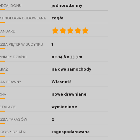
jednorodzinny
ODZAJ DOMU
cegła
ECHNOLOGIA BUDOWLANA
TANDARD
1
CZBA PIĘTER W BUDYNKU
ok. 14,8 x 33,3 m
MIARY DZIAŁKI
na dwa samochody
ARAŻ
Własność
TAN PRAWNY
nowe drewniane
KNA
wymienione
STALACJE
2
ICZBA TARASÓW
zagospodarowana
GOSP. DZIAŁKI