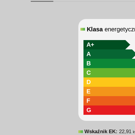
Klasa
energetycz
A+
A
B
C
D
E
F
G
Wskaźnik EK:
22,91
k