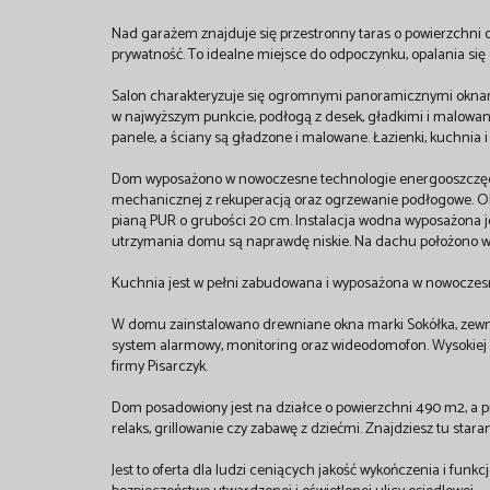
Nad garażem znajduje się przestronny taras o powierzchni o
prywatność. To idealne miejsce do odpoczynku, opalania się o
Salon charakteryzuje się ogromnymi panoramicznymi oknami
w najwyższym punkcie, podłogą z desek, gładkimi i malowa
panele, a ściany są gładzone i malowane. Łazienki, kuchnia 
Dom wyposażono w nowoczesne technologie energooszczędne:
mechanicznej z rekuperacją oraz ogrzewanie podłogowe. Okn
pianą PUR o grubości 20 cm. Instalacja wodna wyposażona j
utrzymania domu są naprawdę niskie. Na dachu położono w
Kuchnia jest w pełni zabudowana i wyposażona w nowoczesn
W domu zainstalowano drewniane okna marki Sokółka, zewnęt
system alarmowy, monitoring oraz wideodomofon. Wysokiej 
firmy Pisarczyk.
Dom posadowiony jest na działce o powierzchni 490 m2, a pi
relaks, grillowanie czy zabawę z dziećmi. Znajdziesz tu sta
Jest to oferta dla ludzi ceniących jakość wykończenia i funkc