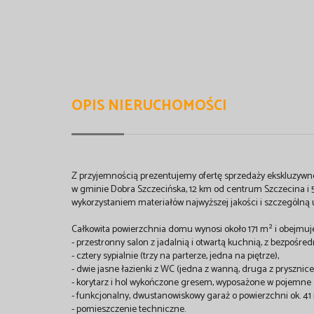
OPIS NIERUCHOMOŚCI
Z przyjemnością prezentujemy ofertę sprzedaży ekskluzywn
w gminie Dobra Szczecińska, 12 km od centrum Szczecina i 
wykorzystaniem materiałów najwyższej jakości i szczególn
Całkowita powierzchnia domu wynosi około 171 m² i obejmuj
- przestronny salon z jadalnią i otwartą kuchnią, z bezpośr
- cztery sypialnie (trzy na parterze, jedna na piętrze),
- dwie jasne łazienki z WC (jedna z wanną, druga z prysznice
- korytarz i hol wykończone gresem, wyposażone w pojemne
- funkcjonalny, dwustanowiskowy garaż o powierzchni ok.
- pomieszczenie techniczne.