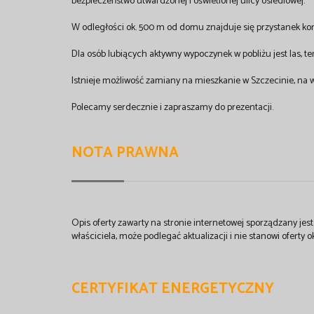
bezpieczeństwo utwardzonej i oświetlonej ulicy osiedlowej.
W odległości ok. 500 m od domu znajduje się przystanek komun
Dla osób lubiących aktywny wypoczynek w pobliżu jest las, te
Istnieje możliwość zamiany na mieszkanie w Szczecinie, na
Polecamy serdecznie i zapraszamy do prezentacji.
NOTA PRAWNA
Opis oferty zawarty na stronie internetowej sporządzany je
właściciela, może podlegać aktualizacji i nie stanowi oferty o
CERTYFIKAT ENERGETYCZNY