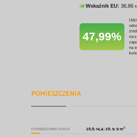
Wskaźnik EU:
36,86
k
Udzi
odna
źród
47,99%
roc
zapo
na e
koń
POMIESZCZENIA
2
28,8; 14,4; 28; 9; 9 m
POWIERZCHNIA POKOI