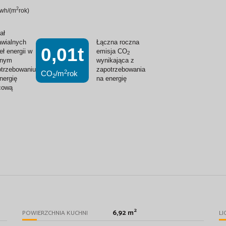
2
wh/(m
rok)
ał
wialnych
Łączna roczna
0,01t
eł energii w
emisja CO
2
znym
wynikająca z
trzebowaniu
zapotrzebowania
2
CO
/m
rok
2
nergię
na energię
cową
2
6,92 m
POWIERZCHNIA KUCHNI
LI