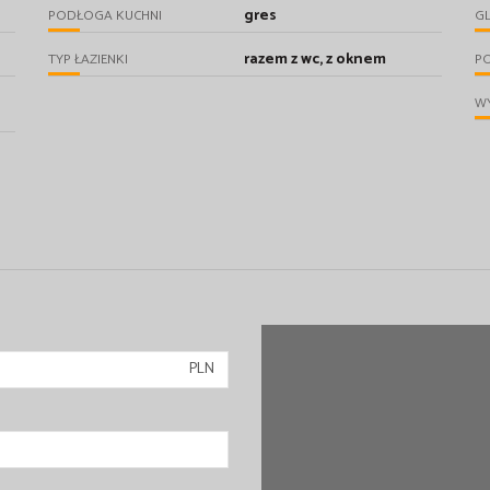
gres
PODŁOGA KUCHNI
GL
razem z wc, z oknem
TYP ŁAZIENKI
PO
WY
PLN