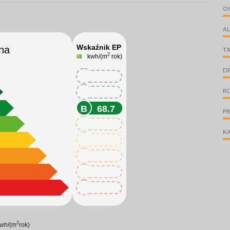
O
A
Wskaźnik EP
na
T
2
kwh/(m
rok)
D
68.7
R
68.7
68.7
P
68.7
KA
68.7
68.7
68.7
68.7
2
wh/(m
rok)