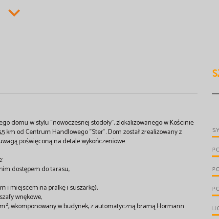
S
ego domu w stylu "nowoczesnej stodoły", zlokalizowanego w Kościnie
S
5,5 km od Centrum Handlowego "Ster". Dom został zrealizowany z
ą uwagą poświęconą na detale wykończeniowe.
P
e:
ednim dostępem do tarasu,
P
m i miejscem na pralkę i suszarkę),
PO
 szafy wnękowe,
 41 m², wkomponowany w budynek, z automatyczną bramą Hormann
LI