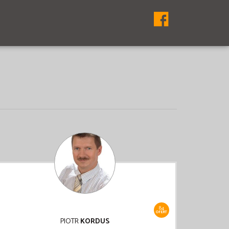
84
OFERT
PIOTR
KORDUS