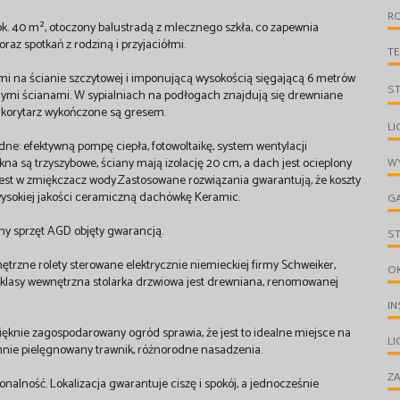
R
k. 40 m², otoczony balustradą z mlecznego szkła, co zapewnia
raz spotkań z rodziną i przyjaciółmi.
T
 na ścianie szczytowej i imponującą wysokością sięgającą 6 metrów
S
nymi ścianami. W sypialniach na podłogach znajdują się drewniane
i korytarz wykończone są gresem.
LI
 efektywną pompę ciepła, fotowoltaikę, system wentylacji
a są trzyszybowe, ściany mają izolację 20 cm, a dach jest ocieplony
WY
est w zmiękczacz wody.Zastosowane rozwiązania gwarantują, że koszty
ysokiej jakości ceramiczną dachówkę Keramic.
G
y sprzęt AGD objęty gwarancją.
S
rzne rolety sterowane elektrycznie niemieckiej firmy Schweiker,
O
klasy wewnętrzna stolarka drzwiowa jest drewniana, renomowanej
IN
ęknie zagospodarowany ogród sprawia, że jest to idealne miejsce na
L
rannie pielęgnowany trawnik, różnorodne nasadzenia.
ZA
jonalność. Lokalizacja gwarantuje ciszę i spokój, a jednocześnie