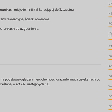
UK
ikacji miejskiej, linii 536 kursującej do Szczecina.
KS
reny rekreacyjne, ścieżki rowerowe.
PO
 warunkach do uzgodnienia.
P
U
S
OG
R
G
st na podstawie oględzin nieruchomości oraz informacji uzyskanych od
kreślonej w art. 66 i następnych K.C.
W
D
O