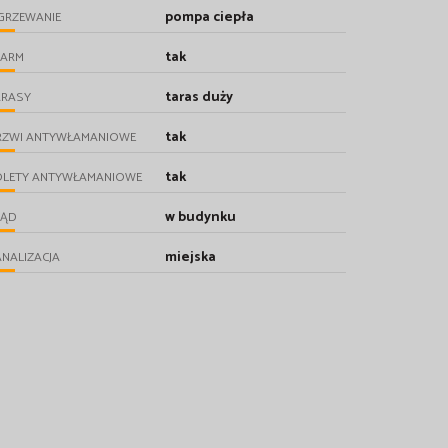
pompa ciepła
GRZEWANIE
tak
LARM
taras duży
ARASY
tak
RZWI ANTYWŁAMANIOWE
tak
OLETY ANTYWŁAMANIOWE
w budynku
RĄD
miejska
NALIZACJA