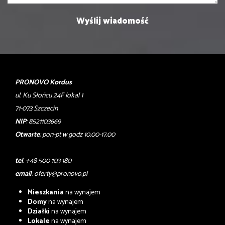
PRONOVO Kordus
ul. Ku Słońcu 24F lokal 1
71-073 Szczecin
NIP
: 8521103669
Otwarte
: pon-pt w godz 10.00-17.00
tel
. +48 500 103 180
email
:
oferty@pronovo.pl
Mieszkania
na wynajem
Domy
na wynajem
Działki
na wynajem
Lokale
na wynajem