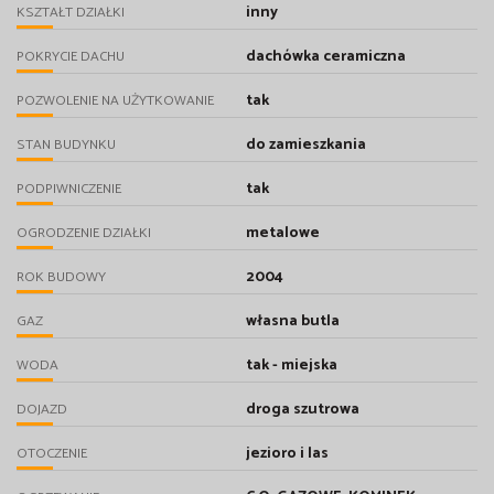
inny
KSZTAŁT DZIAŁKI
dachówka ceramiczna
POKRYCIE DACHU
tak
POZWOLENIE NA UŻYTKOWANIE
do zamieszkania
STAN BUDYNKU
tak
PODPIWNICZENIE
metalowe
OGRODZENIE DZIAŁKI
2004
ROK BUDOWY
własna butla
GAZ
tak - miejska
WODA
droga szutrowa
DOJAZD
jezioro i las
OTOCZENIE