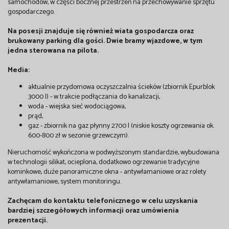
samochodów, w części bocznej przestrzeń na przechowywanie sprzętu
gospodarczego.
Na posesji znajduje się również wiata gospodarcza oraz
brukowany parking dla gości. Dwie bramy wjazdowe, w tym
jedna sterowana na pilota.
Media:
aktualnie przydomowa oczyszczalnia ścieków (zbiornik Epurblok
3000 l) - w trakcie podłączania do kanalizacji,
woda - wiejska sieć wodociągowa,
prąd,
gaz - zbiornik na gaz płynny 2700 l (niskie koszty ogrzewania ok.
600-800 zł w sezonie grzewczym).
Nieruchomość wykończona w podwyższonym standardzie, wybudowana
w technologii silikat, ocieplona, dodatkowo ogrzewanie tradycyjne
kominkowe, duże panoramiczne okna - antywłamaniowe oraz rolety
antywłamaniowe, system monitoringu.
Zachęcam do kontaktu telefonicznego w celu uzyskania
bardziej szczegółowych informacji oraz umówienia
prezentacji.