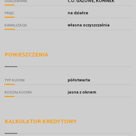
C.O. GAZOWE, KOMINEK
OGRZEWANIE
na działce
PRĄD
własna oczyszczalnia
KANALIZACJA
POMIESZCZENIA
półotwarta
TYP KUCHNI
jasna z oknem
RODZAJ KUCHNI
KALKULATOR KREDYTOWY