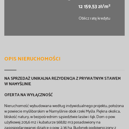
2
12 159,53 zł/m
Oblicz ratę kredytu
OPIS NIERUCHOMOŚCI
NA SPRZEDAŻ UNIKALNA REZYDENCJA Z PRYWATNYM STAWEM
W NAMYŚLINIE
OFERTA NA WYŁĄCZNOŚĆ
Nieruchomość wybudowana według indywidualnego projektu, położona
w powiecie myśliborskim w Namyślinie obok rzeki Myśla. Piękna okolica,
bliskość natury, w bezpośrednim sąsiedztwie lasów i łąk. Dom o pow.
użytkowej 205,6 m2 i kubaturze 568,82 m3 posadowiony na
zagospodarowanej działce o pow. 2,36 ha. Budynek podpiwniczony z