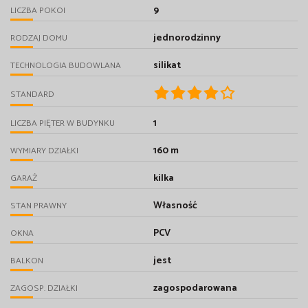
9
LICZBA POKOI
jednorodzinny
RODZAJ DOMU
silikat
TECHNOLOGIA BUDOWLANA
STANDARD
1
LICZBA PIĘTER W BUDYNKU
160 m
WYMIARY DZIAŁKI
kilka
GARAŻ
Własność
STAN PRAWNY
PCV
OKNA
jest
BALKON
zagospodarowana
ZAGOSP. DZIAŁKI